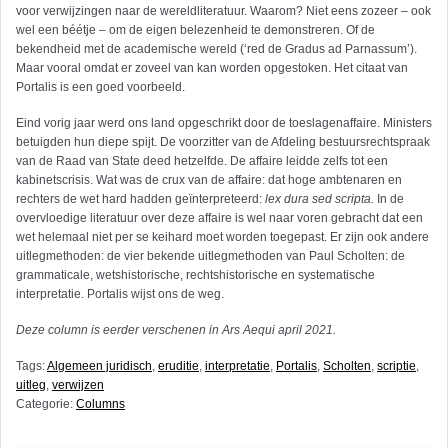
voor verwijzingen naar de wereldliteratuur. Waarom? Niet eens zozeer – ook
wel een béétje – om de eigen belezenheid te demonstreren. Of de
bekendheid met de academische wereld (‘red de Gradus ad Parnassum’).
Maar vooral omdat er zoveel van kan worden opgestoken. Het citaat van
Portalis is een goed voorbeeld.
Eind vorig jaar werd ons land opgeschrikt door de toeslagenaffaire. Ministers
betuigden hun diepe spijt. De voorzitter van de Afdeling bestuursrechtspraak
van de Raad van State deed hetzelfde. De affaire leidde zelfs tot een
kabinetscrisis. Wat was de crux van de affaire: dat hoge ambtenaren en
rechters de wet hard hadden geïnterpreteerd:
lex dura sed scripta.
In de
overvloedige literatuur over deze affaire is wel naar voren gebracht dat een
wet helemaal niet per se keihard moet worden toegepast. Er zijn ook andere
uitlegmethoden: de vier bekende uitlegmethoden van Paul Scholten: de
grammaticale, wetshistorische, rechtshistorische en systematische
interpretatie. Portalis wijst ons de weg.
Deze column is eerder verschenen in Ars Aequi april 2021.
Tags:
Algemeen juridisch
,
eruditie
,
interpretatie
,
Portalis
,
Scholten
,
scriptie
,
uitleg
,
verwijzen
Categorie:
Columns