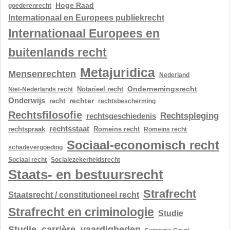
Hoge Raad
goederenrecht
Internationaal en Europees publiekrecht
Internationaal Europees en
buitenlands recht
Metajuridica
Mensenrechten
Nederland
Ondernemingsrecht
Notarieel recht
Niet-Nederlands recht
Onderwijs
rechter
recht
rechtsbescherming
Rechtsfilosofie
Rechtspleging
rechtsgeschiedenis
rechtsstaat
rechtspraak
Romeins recht
Romeins recht
Sociaal-economisch recht
schadevergoeding
Sociaal recht
Socialezekerheidsrecht
Staats- en bestuursrecht
Strafrecht
Staatsrecht / constitutioneel recht
Strafrecht en criminologie
Studie
Studie, carrière, vaardigheden