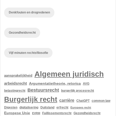
Denkfouten en drogredenen
Gezondheidsrecht
Vijf minuten rechtsfilosofie
Algemeen juridisch
aansprakelijkheid
arbeidsrecht
Argumentatietheorie, retorica
AVG
Bestuursrecht
belastingrecht
burgerlijk procesrecht
Burgerlijk recht
carrière
ChatGPT
common law
Digesten
digitalisering
Duitsland
erfrecht
Europees recht
Europese Unie
Gezondheidsrecht
EVRM
Faillissementsrecht