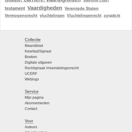
Supreme Court
Vaardigheden
testament
Verenigde Staten
Vermogensrecht
vluchtelingen
Vluchtelingenrecht
zorgplicht
Collectie
Maandblad
KwartaalSignaal
Boeken
Digitale uitgaven
Rechtspraak Vreemdelingenrecht
UCERF
Weblogs
Service
Mijn pagina
Abonnementen
Contact
Voor
Auteurs