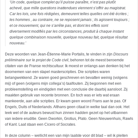
‘Un code, quelque complet qu’il puisse paraître, n’est pas plutôt
achevé, que mille questions inattendues viennent s’offrir au magistrat.
Car les lois, une fois rédigées, demeurent telles quelles ont été écrites ;
les hommes , au contraire, ne se reposent jamais ; ils agissent toujours ;
et ce mouvement, qui ne s’arrête pas, et dont les effets sont
diversement modifiés par les circonstances, produit à chaque instant
quelque combinaison nouvelle, quelque nouveau fait, quelque résultat
nouveau.’
Deze woorden van Jean-Étienne-Marie Portalis, te vinden in zijn
Discours
préliminaire sur le projet de Code civil
, behoren tot de meest beroemde
citaten van de Franse rechtscultuur. Ik moest er onlangs aan denken bij het
doornemen van een stapel masterscripties. Die scripties waren
belangwekkend. Ze waren goed geschreven en bevatten weinig (volgens
mij) of geen (volgens mijn collega’s) taalfouten. Zij begonnen met een
probleemstelling en eindigden met een conclusie die daarbij aansloot. Zij
maakten gebruik van recente bronnen. En toch was er iets wat eraan
mankeerde, aan alle scripties. Er kwam geen woord Frans aan te pas. Of
Engels, Duits of Nederlands. Althans geen citaat in welke taal dan ook. Het
leek wel of de auteurs bewust hun zinnen hadden gezet op het uitbannen
van iedere eruditie. Geen Dworkin, Grotius, Plato. Geen Nieuwenhuis, Rawls
of Kant. Laat staan een Cicero of Socrates.
In deze column – wellicht een van mijn laatste voor dit blad – wil ik pleiten