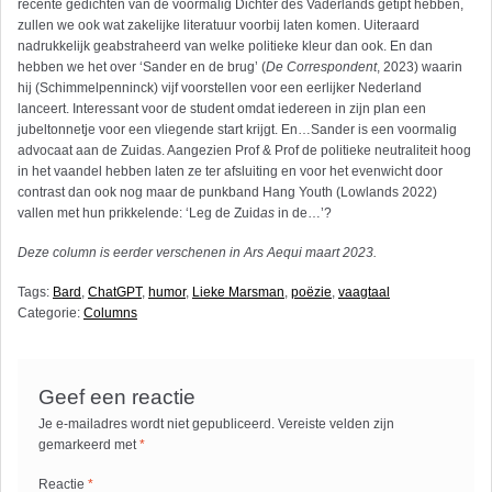
recente gedichten van de voormalig Dichter des Vaderlands getipt hebben,
zullen we ook wat zakelijke literatuur voorbij laten komen. Uiteraard
nadrukkelijk geabstraheerd van welke politieke kleur dan ook. En dan
hebben we het over ‘Sander en de brug’ (
De Correspondent
, 2023) waarin
hij (Schimmelpenninck) vijf voorstellen voor een eerlijker Nederland
lanceert. Interessant voor de student omdat iedereen in zijn plan een
jubeltonnetje voor een vliegende start krijgt. En…Sander is een voormalig
advocaat aan de Zuidas. Aangezien Prof & Prof de politieke neutraliteit hoog
in het vaandel hebben laten ze ter afsluiting en voor het evenwicht door
contrast dan ook nog maar de punkband Hang Youth (Lowlands 2022)
vallen met hun prikkelende: ‘Leg de Zuid
as
in de…’?
Deze column is eerder verschenen in Ars Aequi maart 2023.
Tags:
Bard
,
ChatGPT
,
humor
,
Lieke Marsman
,
poëzie
,
vaagtaal
Categorie:
Columns
Geef een reactie
Je e-mailadres wordt niet gepubliceerd.
Vereiste velden zijn
gemarkeerd met
*
Reactie
*