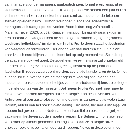
van managers, ondermanagers, aanbestedingen, formulieren, registraties,
klanttevredenheidsonderzoeken…Ik voorspel dat we binnen een jaar of tien
bij binnenkomst van een ziekenhuis een contract moeten ondertekenen:
sterven op eigen risico.’ Humor! We hopen niet dat de academische
managers zich aangesproken voelen. Vooruit dan, nog zo’n heerlijk
Marsmannetje (2023, p. 38): ‘Kunst en literatuur, bij uitstek geschikt om in
een doolhof van vaagtaal toch de schuldigen te vinden, zijn gedegradeerd
tot elitaire liefhebberij.’ En dat is wat Prof & Prof te doen staat: het bestrijden
van vaagtaal en formulieren. Het vinden van taal met een ziel. En als we
daar kritisch naar blijven zoeken komt het op enig moment met Schattie op
de academie ook wel goed. De zogeheten win-winsituatie zal ongetwijfeld
intreden. In ieder geval moeten de (rechts)filosofen op de juridische
faculteiten flink opgewaardeerd worden, zou dit de laatste jaren
de facto
niet
al gebeurd zijn. Want als we de managers te veel vrij spel bieden dan
moeten binnenkort ook de mobieltjes van onze studenten tijdens de colleges
in de telefoontas van de ‘meester’. Dat hopen Prof & Prof niet meer mee te
maken. We hoorden overigens dat er in België aan de Universiteit van
Antwerpen al een gastprofessor ‘online dating’ is aangesteld, te weten Lara
Hallam, auteur van het boek
Online dating. The good, the bad & the ugly
. Wij
hebben het gevoel dat de Nederlandse universiteiten ook een dergelijke
vacature in het leven zouden moeten roepen. De Belgen zijn ons sowieso
vaak voor op allerlei gebieden. Onlangs bleek dat ze in België onze
driekleur ook ‘officieel’ al omgedraaid hebben. Nu we in deze column de