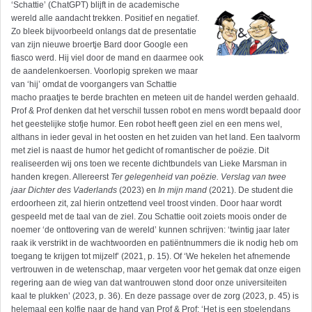
‘Schattie’ (ChatGPT) blijft in de academische
wereld alle aandacht trekken. Positief en negatief.
Zo bleek bijvoorbeeld onlangs dat de presentatie
van zijn nieuwe broertje Bard door Google een
fiasco werd. Hij viel door de mand en daarmee ook
de aandelenkoersen. Voorlopig spreken we maar
van ‘hij’ omdat de voorgangers van Schattie
macho praatjes te berde brachten en meteen uit de handel werden gehaald.
Prof & Prof denken dat het verschil tussen robot en mens wordt bepaald door
het geestelijke stofje humor. Een robot heeft geen ziel en een mens wel,
althans in ieder geval in het oosten en het zuiden van het land. Een taalvorm
met ziel is naast de humor het gedicht of romantischer de poëzie. Dit
realiseerden wij ons toen we recente dichtbundels van Lieke Marsman in
handen kregen. Allereerst
Ter gelegenheid van poëzie. Verslag van twee
jaar Dichter des Vaderlands
(2023) en
In mijn mand
(2021). De student die
erdoorheen zit, zal hierin ontzettend veel troost vinden. Door haar wordt
gespeeld met de taal van de ziel. Zou Schattie ooit zoiets moois onder de
noemer ‘de onttovering van de wereld’ kunnen schrijven: ‘twintig jaar later
raak ik verstrikt in de wachtwoorden en patiëntnummers die ik nodig heb om
toegang te krijgen tot mijzelf’ (2021, p. 15). Of ‘We hekelen het afnemende
vertrouwen in de wetenschap, maar vergeten voor het gemak dat onze eigen
regering aan de wieg van dat wantrouwen stond door onze universiteiten
kaal te plukken’ (2023, p. 36). En deze passage over de zorg (2023, p. 45) is
helemaal een kolfje naar de hand van Prof & Prof: ‘Het is een stoelendans