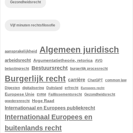
Gezondheidsrecht
Vijf minuten rechtsfilosofie
Algemeen juridisch
aansprakelijkheid
arbeidsrecht
Argumentatietheorie, retorica
AVG
Bestuursrecht
belastingrecht
burgerlijk procesrecht
Burgerlijk recht
carrière
ChatGPT
common law
Digesten
digitalisering
Duitsland
erfrecht
Europees recht
Europese Unie
Gezondheidsrecht
EVRM
Faillissementsrecht
Hoge Raad
goederenrecht
Internationaal en Europees publiekrecht
Internationaal Europees en
buitenlands recht