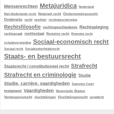
Metajuridica
Mensenrechten
Nederland
Ondernemingsrecht
Notarieel recht
Niet-Nederlands recht
Onderwijs
rechter
recht
rechtsbescherming
Rechtsfilosofie
Rechtspleging
rechtsgeschiedenis
rechtsstaat
rechtspraak
Romeins recht
Romeins recht
Sociaal-economisch recht
schadevergoeding
Sociaal recht
Socialezekerheidsrecht
Staats- en bestuursrecht
Strafrecht
Staatsrecht / constitutioneel recht
Strafrecht en criminologie
Studie
Studie, carrière, vaardigheden
Supreme Court
Vaardigheden
testament
Verenigde Staten
Vermogensrecht
vluchtelingen
Vluchtelingenrecht
zorgplicht