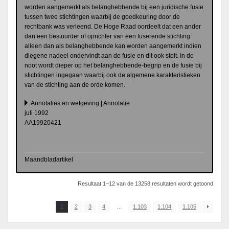
worden aangemerkt als belanghebbende bij een juridische fusie
tussen twee stichtingen waarbij de goedkeuring door de
rechtbank was verleend. De Hoge Raad oordeelt dat een ander
dan een bestuurder of oprichter van een fuserende stichting
alleen dan als belanghebbende kan worden aangemerkt indien
diegene nadeel ondervindt aan de fusie en dit ook stelt. In de
noot wordt dieper op het belanghebbende-begrip en de fusie bij
stichtingen ingegaan waarbij ook de algemene karakteristieken
van de stichting aan de orde komen.
Annotaties en wetgeving | Annotatie
juli 1992
AA19920421
Maandbladartikel
Resultaat 1–12 van de 13258 resultaten wordt getoond
1
2
3
4
…
1.103
1.104
1.105