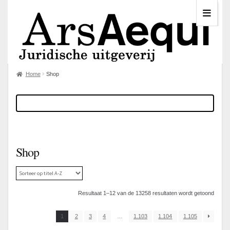
Home
Shop
Shop
Resultaat 1–12 van de 13258 resultaten wordt getoond
1
2
3
4
…
1.103
1.104
1.105