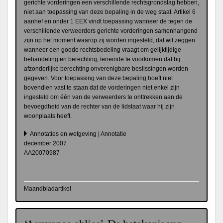
gerichte vorderingen een verschillende rechtsgrondslag hebben,
niet aan toepassing van deze bepaling in de weg staat. Artikel 6
aanhef en onder 1 EEX vindt toepassing wanneer de tegen de
verschillende verweerders gerichte vorderingen samenhangend
zijn op het moment waarop zij worden ingesteld, dat wil zeggen
wanneer een goede rechtsbedeling vraagt om gelijktijdige
behandeling en berechting, teneinde te voorkomen dat bij
afzonderlijke berechting onverenigbare beslissingen worden
gegeven. Voor toepassing van deze bepaling hoeft niet
bovendien vast te staan dat de vorderingen niet enkel zijn
ingesteld om één van de verweerders te onttrekken aan de
bevoegdheid van de rechter van de lidstaat waar hij zijn
woonplaats heeft.
Annotaties en wetgeving | Annotatie
december 2007
AA20070987
Maandbladartikel