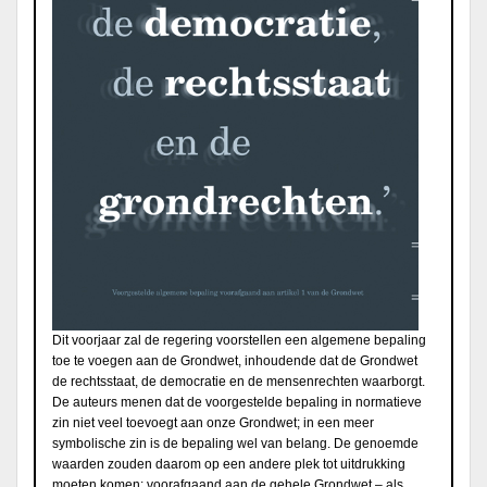
Dit voorjaar zal de regering voorstellen een algemene bepaling
toe te voegen aan de Grondwet, inhoudende dat de Grondwet
de rechtsstaat, de democratie en de mensenrechten waarborgt.
De auteurs menen dat de voorgestelde bepaling in normatieve
zin niet veel toevoegt aan onze Grondwet; in een meer
symbolische zin is de bepaling wel van belang. De genoemde
waarden zouden daarom op een andere plek tot uitdrukking
moeten komen: voorafgaand aan de gehele Grondwet – als