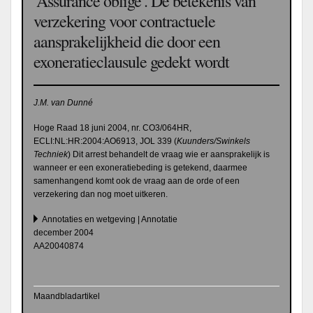
‘Assurance oblige’. De betekenis van
verzekering voor contractuele
aansprakelijkheid die door een
exoneratieclausule gedekt wordt
J.M. van Dunné
Hoge Raad 18 juni 2004, nr. CO3/064HR,
ECLI:NL:HR:2004:AO6913, JOL 339 (
Kuunders/Swinkels
Techniek
) Dit arrest behandelt de vraag wie er aansprakelijk is
wanneer er een exoneratiebeding is getekend, daarmee
samenhangend komt ook de vraag aan de orde of een
verzekering dan nog moet uitkeren.
Annotaties en wetgeving | Annotatie
december 2004
AA20040874
Maandbladartikel