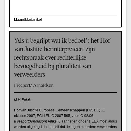
Maandbladartikel
‘Als u begrijpt wat ik bedoel’: het Hof
van Justitie herinterpreteert zijn
rechtspraak over rechterlijke
bevoegdheid bij pluraliteit van
verweerders
Freeport/ Arnoldson
M.V. Polak
Hof van Justitie Europese Gemeenschappen (HvJ EG) 11
oktober 2007, ECLI:EU:C:2007:595, zaak C-98/06
(
Freeport/Arnoldson
) Artikel 6 aanhef en onder 1 EEX moet aldus
worden uitgelegd dat het feit dat de tegen meerdere verweerders