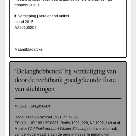
preambule dus.
Verdieping | Verdiepend artikel
maart 2015
AA20150207
Maandbladartikel
‘Belanghebbende’ bij vernietiging van
door de rechtbank goedgekeurde fusie
van stichtingen
M.J.G.C. Raaijmakers
Hoge Raad 25 oktober 1991, nr.
7932,
ECLI:NL:HR:1991:ZC0387, RvdW 1991, 229, NJ 1992, 149 m.nt.
Maeijer (
Veldhof/Leonhard Woltjer Stichting
) In deze uitspraak
van de Hoge Raad is aan de orde in hoeverre iemand kan