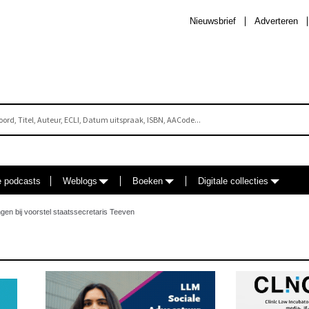
Nieuwsbrief
Adverteren
e podcasts
Weblogs
Boeken
Digitale collecties
ngen bij voorstel staatssecretaris Teeven