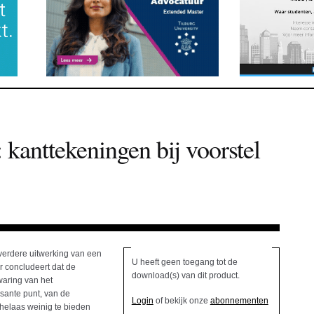
: kanttekeningen bij voorstel
 verdere uitwerking van een
U heeft geen toegang tot de
ur concludeert dat de
download(s) van dit product.
waring van het
sante punt, van de
Login
of bekijk onze
abonnementen
, helaas weinig te bieden