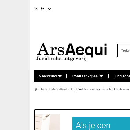
Linkedin
RSS feed
Nieuwsbrief
Zoeken
naar:
Maandblad
KwartaalSignaal
Juridisch
Home
Maandbladartikel
‘Adolescentenstrafrecht’: kanttekeni