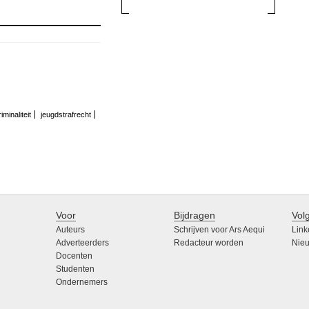
iminaliteit
jeugdstrafrecht
Voor
Bijdragen
Vol
Auteurs
Schrijven voor Ars Aequi
Link
Adverteerders
Redacteur worden
Nieu
Docenten
Studenten
Ondernemers