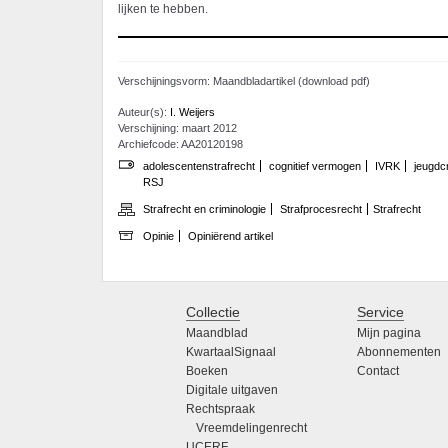
lijken te hebben.
Verschijningsvorm: Maandbladartikel (download pdf)
Auteur(s):
I. Weijers
Verschijning: maart 2012
Archiefcode: AA20120198
adolescentenstrafrecht
cognitief vermogen
IVRK
jeugdcr
RSJ
Strafrecht en criminologie
Strafprocesrecht
Strafrecht
Opinie
Opiniërend artikel
Collectie
Service
Maandblad
Mijn pagina
KwartaalSignaal
Abonnementen
Boeken
Contact
Digitale uitgaven
Rechtspraak
Vreemdelingenrecht
UCERF