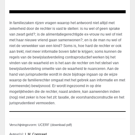
In familiezaken rijzen vragen waarop het antwoord niet altijd met
zekerheid door de rechter is vast te stellen: is nu wel of geen sprake
van zwart geld?; is de alimentatiegerechtigde ex-vrouw nu wel of niet
met haar nieuwe vriend gaan samenwonen?; en is de man nu wel of
niet de verwekker van een kind? Soms is, hoe hard de rechter er ook
aan trekt, niet meer informatie boven tafel te krijgen; soms kunnen de
regels van de bewijslastverdeling contraproductief werken bij het
vinden van de waarheid en is het aan de rechter om het stelsel van
bewijslastverdeling omwille van de waarheid te nuanceren. Aan de
hand van jurisprudentie wordt in deze bijdrage ingaan op de wijze
waarop de familierechter omgaat met het gebrek aan informatie en met
(vermeende) bewijsnood. Er wordt ingezoomd in op drie
mogelijkheden die de rechter, naast andere, kan aanwenden indien
(nog) niet zeker is hoe het zit: taxatie, de voorshandsconstructie en het
jurisprudentieel vermoeden.
Verschijningsvorm: UCERF (download pdf)
Auteur(s):
L.M. Coenraad