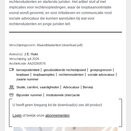
rechtenstudenten en startende juristen. Het artikel sluit af met
implicaties voor rechtenopleidingen, waar de loopbaanoriëntatie
vooral wordt gevormd, en voor initiatieven en communicatie rond
sociale advocatuur die kunnen aansluiten bij wat voor
rechtenstudenten en jonge juristen telt.
Verschijningsvorm: Maandbladartikel (download pdf)
Auteur(s):
J.E. Hulst
Verschijning: juli 2026
Archiefcode: AA20260576
beroepsidentiteit
gesubsidieerde rechtsbijstand
groepsgrenzen
loopbaan
loopbaanopties
rechtenstudenten
sociale advocatuur
zwarte nummer
Studie, carrière, vaardigheden
Advocatuur
Beroep
Bijzonder nummer
Institutionele (inter)actie
U heeft geen toegang tot de download(s) van dit product.
Login
of bekijk onze
abonnementen