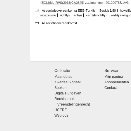
(
ECLI:NL:RVS:2013:CA2845
) zaaknummer: 201200765/1/V3
Associatieovereenkomst EEG-Turkije
Besluit 1/80
huwelijk
ingezetene
richtlijn
schijn
verblijfsrichtlijn
verblijfsvergu
Associatieovereenkomst
Collectie
Service
Maandblad
Mijn pagina
KwartaalSignaal
Abonnementen
Boeken
Contact
Digitale uitgaven
Rechtspraak
Vreemdelingenrecht
UCERF
Weblogs