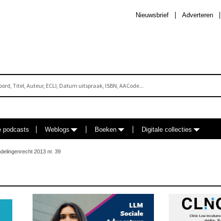
Nieuwsbrief
Adverteren
e podcasts
Weblogs
Boeken
Digitale collecties
elingenrecht 2013 nr. 39