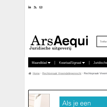
Linkedin
RSS feed
Nieuwsbrief
Zoeken
naar:
Maandblad
KwartaalSignaal
Juridisch
Home
Rechtspraak Vreemdelingenrecht
Rechtspraak Vreemd