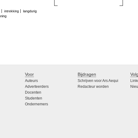
intrekking
langdurig
nning
Voor
Bijdragen
Vol
Auteurs
Schrijven voor Ars Aequi
Link
Adverteerders
Redacteur worden
Nieu
Docenten
Studenten
Ondernemers