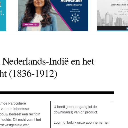
n Nederlands-Indië en het
ht (1836-1912)
mde Particuliere
U heeft geen toegang tot de
n voor de inheemse
download(s) van dit product.
bouw bedreef een recht in
tooide. Dit recht vormt het
Login
of bekijk onze
abonnementen
rdt vastgesteld wat