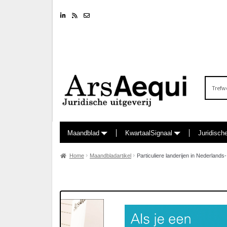
Linkedin
RSS feed
Nieuwsbrief
Zoeken
naar:
Maandblad
KwartaalSignaal
Juridisch
Home
Maandbladartikel
Particuliere landerijen in Nederlan