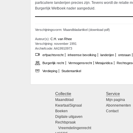
particuliere landerijen precies zijn. Tevens wordt de relatie 
Burgerlijk Wetboek nader aangeduid.
Verschijningsvorm: Maandbladartikel (download pdf)
Auteur(s):
C.H. van Rhee
Verschijning: november 1991
Archiefcode: AA19910973
erfpachtsrecht
inheemse bevolking
landerijen
ontstaan
Burgerlijk recht
Vermogensrecht
Metajuridica
Rechtsgesc
Verdieping
Studentartikel
Collectie
Service
Maandblad
Mijn pagina
KwartaalSignaal
Abonnementen
Boeken
Contact
Digitale uitgaven
Rechtspraak
Vreemdelingenrecht