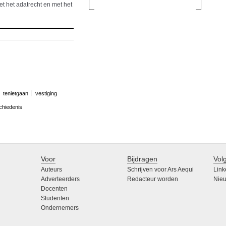
met het adatrecht en met het
tenietgaan
vestiging
hiedenis
Voor
Bijdragen
Vol
Auteurs
Schrijven voor Ars Aequi
Link
Adverteerders
Redacteur worden
Nieu
Docenten
Studenten
Ondernemers