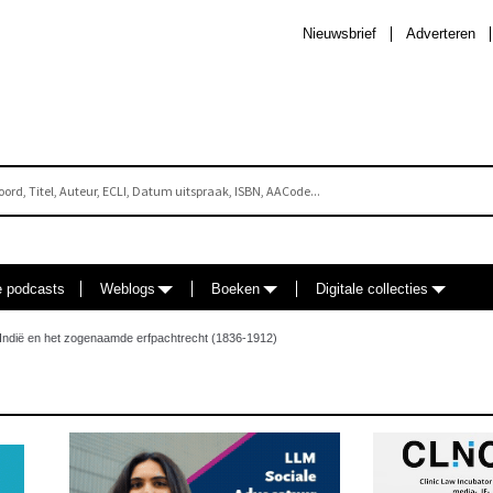
Nieuwsbrief
Adverteren
e podcasts
Weblogs
Boeken
Digitale collecties
ds-Indië en het zogenaamde erfpachtrecht (1836-1912)