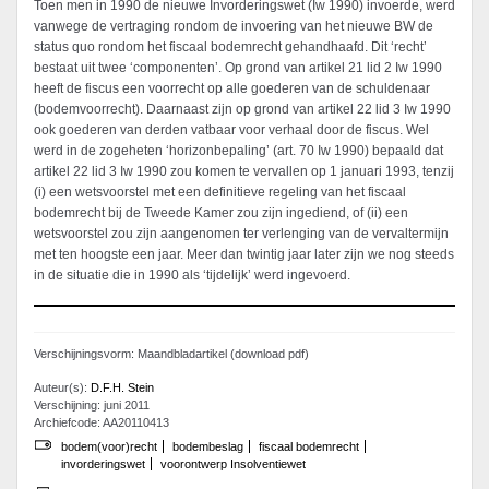
Toen men in 1990 de nieuwe Invorderingswet (Iw 1990) invoerde, werd
vanwege de vertraging rondom de invoering van het nieuwe BW de
status quo rondom het fiscaal bodemrecht gehandhaafd. Dit ‘recht’
bestaat uit twee ‘componenten’. Op grond van artikel 21 lid 2 Iw 1990
heeft de fiscus een voorrecht op alle goederen van de schuldenaar
(bodemvoorrecht). Daarnaast zijn op grond van artikel 22 lid 3 Iw 1990
ook goederen van derden vatbaar voor verhaal door de fiscus. Wel
werd in de zogeheten ‘horizonbepaling’ (art. 70 Iw 1990) bepaald dat
artikel 22 lid 3 Iw 1990 zou komen te vervallen op 1 januari 1993, tenzij
(i) een wetsvoorstel met een definitieve regeling van het fiscaal
bodemrecht bij de Tweede Kamer zou zijn ingediend, of (ii) een
wetsvoorstel zou zijn aangenomen ter verlenging van de vervaltermijn
met ten hoogste een jaar. Meer dan twintig jaar later zijn we nog steeds
in de situatie die in 1990 als ‘tijdelijk’ werd ingevoerd.
Verschijningsvorm: Maandbladartikel (download pdf)
Auteur(s):
D.F.H. Stein
Verschijning: juni 2011
Archiefcode: AA20110413
bodem(voor)recht
bodembeslag
fiscaal bodemrecht
invorderingswet
voorontwerp Insolventiewet