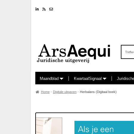
Linkedin
RSS feed
Nieuwsbrief
Zoeken
naar:
Maandblad
KwartaalSignaal
Juridisch
Home
Digitale uitgaven
Herbalans (Digitaal boek)