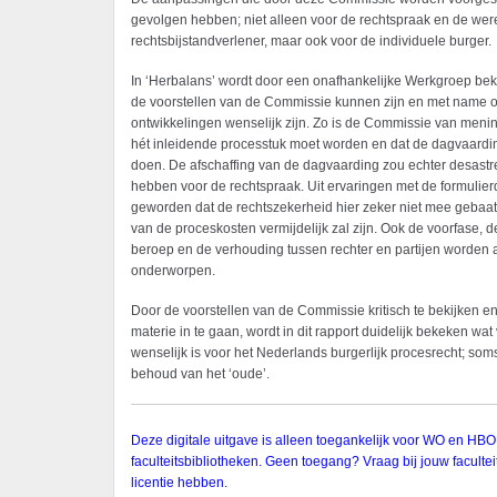
gevolgen hebben; niet alleen voor de rechtspraak en de wer
rechtsbijstandverlener, maar ook voor de individuele burger.
In ‘Herbalans’ wordt door een onafhankelijke Werkgroep be
de voorstellen van de Commissie kunnen zijn en met name o
ontwikkelingen wenselijk zijn. Zo is de Commissie van mening
hét inleidende processtuk moet worden en dat de dagvaardin
doen. De afschaffing van de dagvaarding zou echter desas
hebben voor de rechtspraak. Uit ervaringen met de formulier
geworden dat de rechtszekerheid hier zeker niet mee gebaat i
van de proceskosten vermijdelijk zal zijn. Ook de voorfase, d
beroep en de verhouding tussen rechter en partijen worden aa
onderworpen.
Door de voorstellen van de Commissie kritisch te bekijken e
materie in te gaan, wordt in dit rapport duidelijk bekeken wa
wenselijk is voor het Nederlands burgerlijk procesrecht; som
behoud van het ‘oude’.
Deze digitale uitgave is alleen toegankelijk voor WO en HBO
faculteitsbibliotheken. Geen toegang? Vraag bij jouw faculteit
licentie hebben.