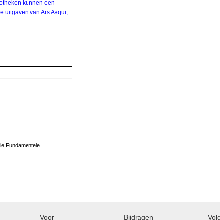
bliotheken kunnen een
ale uitgaven
van Ars Aequi,
ie Fundamentele
Voor
Bijdragen
Vol