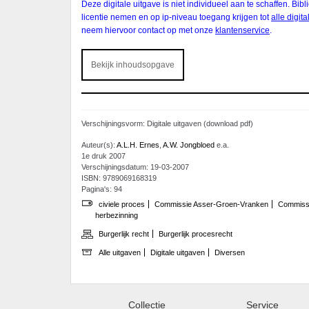
Deze digitale uitgave is niet individueel aan te schaffen. Bi
licentie nemen en op ip-niveau toegang krijgen tot
alle digit
neem hiervoor contact op met onze
klantenservice
.
Bekijk inhoudsopgave
Verschijningsvorm: Digitale uitgaven (download pdf)
Auteur(s):
A.L.H. Ernes
,
A.W. Jongbloed
e.a.
1e druk 2007
Verschijningsdatum: 19-03-2007
ISBN: 9789069168319
Pagina's: 94
civiele proces
Commissie Asser-Groen-Vranken
Commiss
herbezinning
Burgerlijk recht
Burgerlijk procesrecht
Alle uitgaven
Digitale uitgaven
Diversen
Collectie
Service