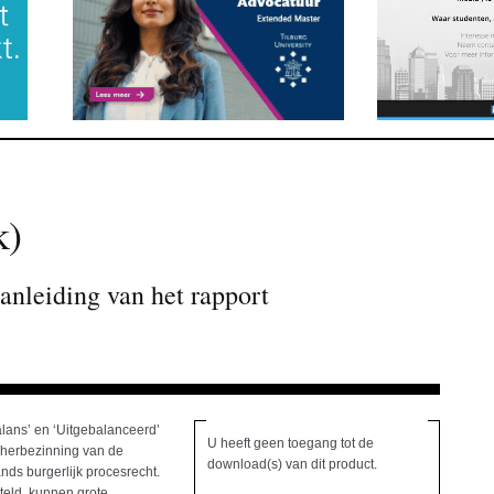
k)
nleiding van het rapport
lans’ en ‘Uitgebalanceerd’
U heeft geen toegang tot de
e herbezinning van de
download(s) van dit product.
ds burgerlijk procesrecht.
eld, kunnen grote