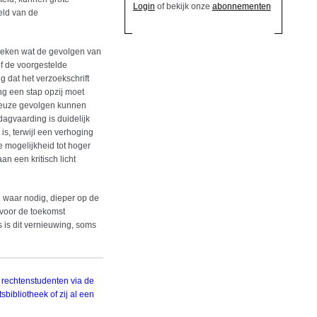
Login
of bekijk onze
abonnementen
eld van de
keken wat de gevolgen van
f de voorgestelde
 dat het verzoekschrift
g een stap opzij moet
treuze gevolgen kunnen
dagvaarding is duidelijk
s, terwijl een verhoging
e mogelijkheid tot hoger
n een kritisch licht
n waar nodig, dieper op de
t voor de toekomst
s is dit vernieuwing, soms
 rechtenstudenten via de
sbibliotheek of zij al een