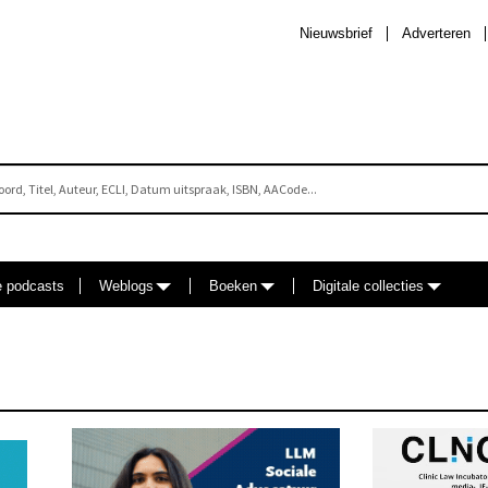
Nieuwsbrief
Adverteren
e podcasts
Weblogs
Boeken
Digitale collecties