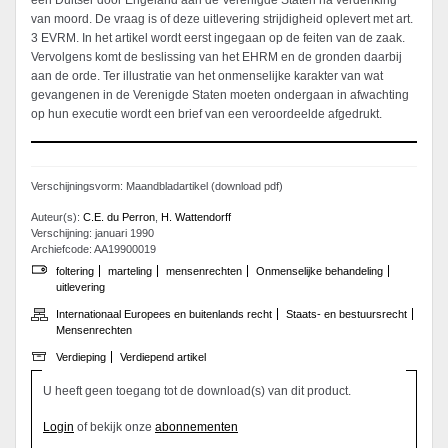
een Duitser door Engeland aan de Verenigde Staten na verdenking
van moord. De vraag is of deze uitlevering strijdigheid oplevert met art.
3 EVRM. In het artikel wordt eerst ingegaan op de feiten van de zaak.
Vervolgens komt de beslissing van het EHRM en de gronden daarbij
aan de orde. Ter illustratie van het onmenselijke karakter van wat
gevangenen in de Verenigde Staten moeten ondergaan in afwachting
op hun executie wordt een brief van een veroordeelde afgedrukt.
Verschijningsvorm: Maandbladartikel (download pdf)
Auteur(s):
C.E. du Perron
,
H. Wattendorff
Verschijning: januari 1990
Archiefcode: AA19900019
foltering
marteling
mensenrechten
Onmenselijke behandeling
uitlevering
Internationaal Europees en buitenlands recht
Staats- en bestuursrecht
Mensenrechten
Verdieping
Verdiepend artikel
U heeft geen toegang tot de download(s) van dit product.
Login
of bekijk onze
abonnementen