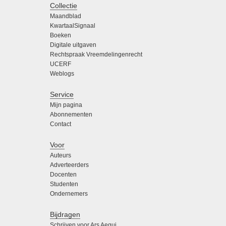
Collectie
Maandblad
KwartaalSignaal
Boeken
Digitale uitgaven
Rechtspraak Vreemdelingenrecht
UCERF
Weblogs
Service
Mijn pagina
Abonnementen
Contact
Voor
Auteurs
Adverteerders
Docenten
Studenten
Ondernemers
Bijdragen
Schrijven voor Ars Aequi