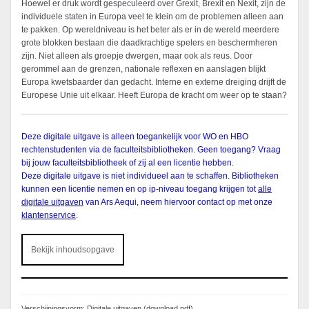
Hoewel er druk wordt gespeculeerd over Grexit, Brexit en Nexit, zijn de
individuele staten in Europa veel te klein om de problemen alleen aan
te pakken. Op wereldniveau is het beter als er in de wereld meerdere
grote blokken bestaan die daadkrachtige spelers en beschermheren
zijn. Niet alleen als groepje dwergen, maar ook als reus. Door
gerommel aan de grenzen, nationale reflexen en aanslagen blijkt
Europa kwetsbaarder dan gedacht. Interne en externe dreiging drijft de
Europese Unie uit elkaar. Heeft Europa de kracht om weer op te staan?
Deze digitale uitgave is alleen toegankelijk voor WO en HBO
rechtenstudenten via de faculteitsbibliotheken. Geen toegang? Vraag
bij jouw faculteitsbibliotheek of zij al een licentie hebben.
Deze digitale uitgave is niet individueel aan te schaffen. Bibliotheken
kunnen een licentie nemen en op ip-niveau toegang krijgen tot
alle
digitale uitgaven
van Ars Aequi, neem hiervoor contact op met onze
klantenservice
.
Bekijk inhoudsopgave
Verschijningsvorm: Digitale uitgaven (download pdf)