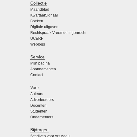
Collectie
Maandblad
KwartaalSignaal
Boeken
Digitale uitgaven
Rechtspraak Vreemdelingenrecht
UCERF
Weblogs
Service
Mijn pagina
Abonnementen
Contact
Voor
Auteurs
Adverteerders
Docenten
Studenten
Ondernemers
Bijdragen
Schrijven voor Ars Aequi