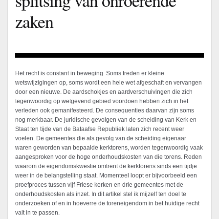
zaken
Het recht is constant in beweging. Soms treden er kleine
wetswijzigingen op, soms wordt een hele wet afgeschaft en vervangen
door een nieuwe. De aardschokjes en aardverschuivingen die zich
tegenwoordig op wetgevend gebied voordoen hebben zich in het
verleden ook gemanifesteerd. De consequenties daarvan zijn soms
nog merkbaar. De juridische gevolgen van de scheiding van Kerk en
Staat ten tijde van de Bataafse Republiek laten zich recent weer
voelen. De gemeentes die als gevolg van de scheiding eigenaar
waren geworden van bepaalde kerktorens, worden tegenwoordig vaak
aangesproken voor de hoge onderhoudskosten van die torens. Reden
waarom de eigendomskwestie omtrent de kerktorens sinds een tijdje
weer in de belangstelling staat. Momenteel loopt er bijvoorbeeld een
proefproces tussen vijf Friese kerken en drie gemeentes met de
onderhoudskosten als inzet. In dit artikel stel ik mijzelf ten doel te
onderzoeken of en in hoeverre de toreneigendom in bet huidige recht
valt in te passen.