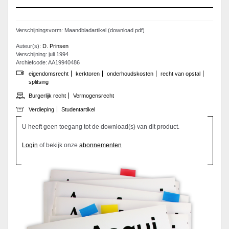
Verschijningsvorm: Maandbladartikel (download pdf)
Auteur(s):
D. Prinsen
Verschijning: juli 1994
Archiefcode: AA19940486
eigendomsrecht
kerktoren
onderhoudskosten
recht van opstal
splitsing
Burgerlijk recht
Vermogensrecht
Verdieping
Studentartikel
U heeft geen toegang tot de download(s) van dit product.
Login
of bekijk onze
abonnementen