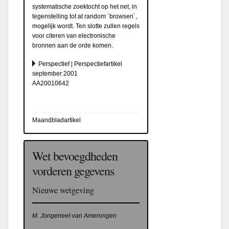
systematische zoektocht op het net, in
tegenstelling tot at random `browsen´,
mogelijk wordt. Ten slotte zullen regels
voor citeren van electronische
bronnen aan de orde komen.
Perspectief | Perspectiefartikel
september 2001
AA20010642
Maandbladartikel
Wet bevoegdheden
vorderen gegevens
Nieuwe wetgeving
M. Jongeneel-van Amerongen