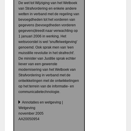
De wet tot Wijziging van het Wetboek
van Strafvordering en enkele andere
wetten in verband met de regeling van
bevoegdheden tot het vorderen van
gegevens (bevoegdheden vorderen
gegevens)treedt naar verwachting op
1 januari 2006 in werking. Het
wetsvoorstel is wel 'snuffelwetgeving'
genoemd. Ook sprak men van 'een
muisstille revolutie in het strafrecht'.
De minister van Justitie sprak echter
liever van een gewenste
modernisering van het Wetboek van
Strafvordering in verband met de
ontwikkelingen met de ontwikkelingen
op het terrein van de informatie- en
communicatietechnologie.
Annotaties en wetgeving |
Wetgeving
november 2005
AA20050954