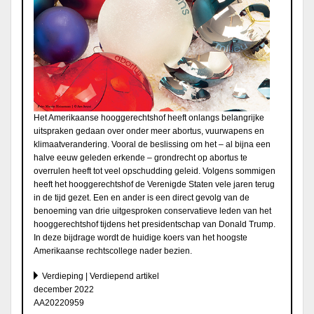
Het Amerikaanse hooggerechtshof heeft onlangs belangrijke
uitspraken gedaan over onder meer abortus, vuurwapens en
klimaatverandering. Vooral de beslissing om het – al bijna een
halve eeuw geleden erkende – grondrecht op abortus te
overrulen heeft tot veel opschudding geleid. Volgens sommigen
heeft het hooggerechtshof de Verenigde Staten vele jaren terug
in de tijd gezet. Een en ander is een direct gevolg van de
benoeming van drie uitgesproken conservatieve leden van het
hooggerechtshof tijdens het presidentschap van Donald Trump.
In deze bijdrage wordt de huidige koers van het hoogste
Amerikaanse rechtscollege nader bezien.
Verdieping | Verdiepend artikel
december 2022
AA20220959