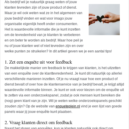
Als bedrijf wil je natuurlijk graag weten of jouw
klanten tevreden zijn of jouw product of dienst.
Maar je wil ook weten wat ze in het algemeen van
jouw bedrijf vinden en wat voor imago jouw
organisatie eigenlijk heeft onder consumenten.
Het is waardevolle informatie die je kunt inzetten
om de tevredenheid van je klanten te verbeteren
en om beter te worden als bedrijf. Maar hoe peil je
nu of jouw klanten wel of niet tevreden zijn en over
welke punten ze struikelen? In dit artikel geven we je een aantal tips!
1. Zet een enquête uit voor feedback
De makkelijkste manier om feedback te krijgen van klanten, is het uitzetten
van een enquête over de klanttevredenheid. Je kunt dit natuurlijk op allerlei
verschillende manieren inzetten. Of je nu vraagt naar hoe een product of
dienst bevalt of over hoe de klantenservice van je bedrijf bevalt, je krijgt altijd
waardevolle informatie binnen. Je kunt er ook voor kiezen om de enquête uit
te zetten via een onderzoekspanel, zodat je ook mensen kunt bereiken die
(nog) geen klant van je zijn. Wil je weten welke onderzoekspanels geschikt
zouden zijn? Op de website van
enqueteplein.nl
vind je een lijst van goede
panels waar jij jouw enquête kunt plaatsen.
2. Vraag klanten direct om feedback
Naast het sturen van enquêtes, kun je klanten natuurlijk ook direct om