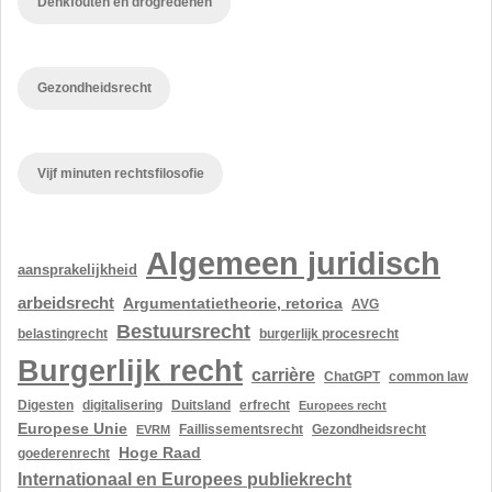
Denkfouten en drogredenen
Gezondheidsrecht
Vijf minuten rechtsfilosofie
Algemeen juridisch
aansprakelijkheid
arbeidsrecht
Argumentatietheorie, retorica
AVG
Bestuursrecht
belastingrecht
burgerlijk procesrecht
Burgerlijk recht
carrière
ChatGPT
common law
Digesten
digitalisering
Duitsland
erfrecht
Europees recht
Europese Unie
Gezondheidsrecht
EVRM
Faillissementsrecht
Hoge Raad
goederenrecht
Internationaal en Europees publiekrecht