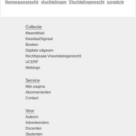
Vermogensrecht
vluchtelingen
Vluchtelingenrecht
zorgplicht
Collectie
Maandblad
KwartaalSignaal
Boeken
Digitale uitgaven
Rechtspraak Vreemdelingenrecht
UCERF
Weblogs
Service
Mijn pagina
Abonnementen
Contact
Voor
Auteurs
Adverteerders
Docenten
Studenten