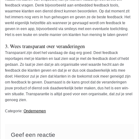
feedback vragen. Denk bijvoorbeeld aan embedded feedback tools,
waarmee klanten een dienst direct kunnen beoordelen. Op dat moment zit
het immers nog vers in hun geheugen en geven ze de beste feedback. Het
werkt eigenlijk hetzelfde als wanneer je gevraagd wordt om feedback te
geven in een app, bijvoorbeeld via smileys met een eventuele toelichting.
Het is een leuke en snelle manier om klanten hun mening te laten geven!
3. Wees transparant over veranderingen
Transparant zijn doet het vandaag de dag erg goed. Deel feedback
reportages met je klanten en laat zien wat je met de feedback doet of hebt
gedaan. Zo laat je zien dat je als organisatie veel waarde hecht aan de
feedback die klanten geven en dat je er dus ook daadwerkelijk iets mee
doet. Hierdoor zul je zien dat klanten in de toekomst ook meer geneigd zijn
om feedback te geven. Daarnaast is de kans groot dat de veranderingen
jouw product of dienst ook daadwerkelijk beter maken, dus het is een win-
win situatie. Transparantie is altijd goed voor een organisatie, dat zul je snel
genoeg zien.
Categorie:
Ondernemen
Geef een reactie