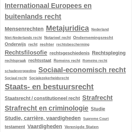
Internationaal Europees en
buitenlands recht
Metajuridica
Mensenrechten
Nederland
Ondernemingsrecht
Notarieel recht
Niet-Nederlands recht
Onderwijs
rechter
recht
rechtsbescherming
Rechtsfilosofie
Rechtspleging
rechtsgeschiedenis
rechtsstaat
rechtspraak
Romeins recht
Romeins recht
Sociaal-economisch recht
schadevergoeding
Sociaal recht
Socialezekerheidsrecht
Staats- en bestuursrecht
Strafrecht
Staatsrecht / constitutioneel recht
Strafrecht en criminologie
Studie
Studie, carrière, vaardigheden
Supreme Court
Vaardigheden
testament
Verenigde Staten