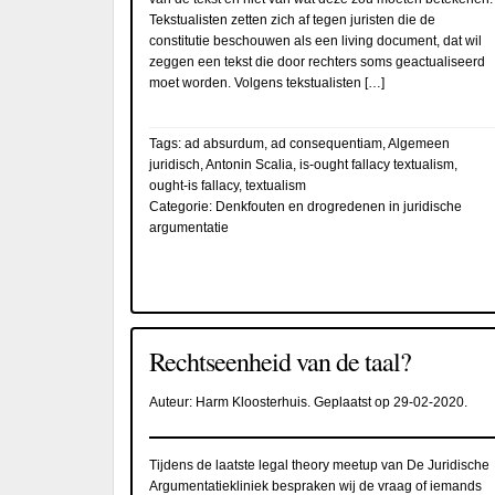
Tekstualisten zetten zich af tegen juristen die de
constitutie beschouwen als een living document, dat wil
zeggen een tekst die door rechters soms geactualiseerd
moet worden. Volgens tekstualisten […]
Tags:
ad absurdum
,
ad consequentiam
,
Algemeen
juridisch
,
Antonin Scalia
,
is-ought fallacy textualism
,
ought-is fallacy
,
textualism
Categorie:
Denkfouten en drogredenen in juridische
argumentatie
Rechtseenheid van de taal?
Auteur:
Harm Kloosterhuis
. Geplaatst op
29-02-2020
.
Tijdens de laatste legal theory meetup van De Juridische
Argumentatiekliniek bespraken wij de vraag of iemands