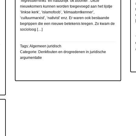
‘regressief-links’ en natuurlijk ‘ok boomer’. Deze
nieuwkomers kunnen worden toegevoegd aan het lijstje
‘linkse kerk’, ‘islamofoob’, ‘klimaatontkenner’,
‘cultuurmarxist’, ‘nativist’ enz. Er waren ook bestaande
begrippen die een nieuwe betekenis kregen. Zo kwam de
socioloog […]
Tags:
Algemeen juridisch
Categorie:
Denkfouten en drogredenen in juridische
argumentatie