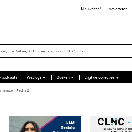
Nieuwsbrief
Adverteren
e podcasts
Weblogs
Boeken
Digitale collecties
umentatie
Pagina 2