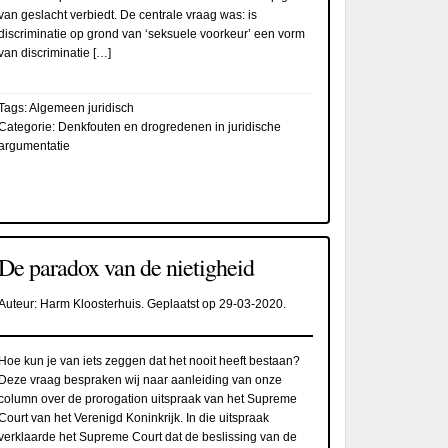
van geslacht verbiedt. De centrale vraag was: is
discriminatie op grond van ‘seksuele voorkeur’ een vorm
van discriminatie […]
Tags:
Algemeen juridisch
Categorie:
Denkfouten en drogredenen in juridische
argumentatie
De paradox van de nietigheid
Auteur:
Harm Kloosterhuis
. Geplaatst op
29-03-2020
.
Hoe kun je van iets zeggen dat het nooit heeft bestaan?
Deze vraag bespraken wij naar aanleiding van onze
column over de prorogation uitspraak van het Supreme
Court van het Verenigd Koninkrijk. In die uitspraak
verklaarde het Supreme Court dat de beslissing van de