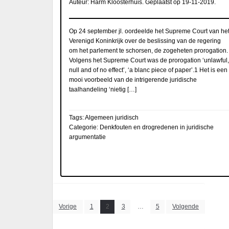
Auteur:
Harm Kloosterhuis
. Geplaatst op
19-11-2019
.
Op 24 september jl. oordeelde het Supreme Court van he
Verenigd Koninkrijk over de beslissing van de regering
om het parlement te schorsen, de zogeheten prorogation.
Volgens het Supreme Court was de prorogation ‘unlawful,
null and of no effect’, ‘a blanc piece of paper’.1 Het is een
mooi voorbeeld van de intrigerende juridische
taalhandeling ‘nietig […]
Tags:
Algemeen juridisch
Categorie:
Denkfouten en drogredenen in juridische
argumentatie
Berichten
Vorige
1
2
3
…
5
Volgende
paginering