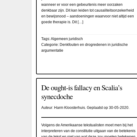
wanneer er voor een gebeurtenis meer oorzaken
denkbaar zijn. Dit kan leiden tot causaliteitsonzekerheid
en bewijsnood – aandoeningen waarvoor niet altijd een
goede therapie is. Dit […]
Tags:
Algemeen juridisch
Categorie:
Denkfouten en drogredenen in juridische
argumentatie
De ought-is fallacy en Scalia’s
synecdoche
Auteur:
Harm Kloosterhuis
. Geplaatst op
30-05-2020
.
Volgens de Amerikaanse tekstualisten moet men bij het
interpreteren van de constitutie uitgaan van de betekenis
van de tekst en niet van wat deze zou moeten betekenen.