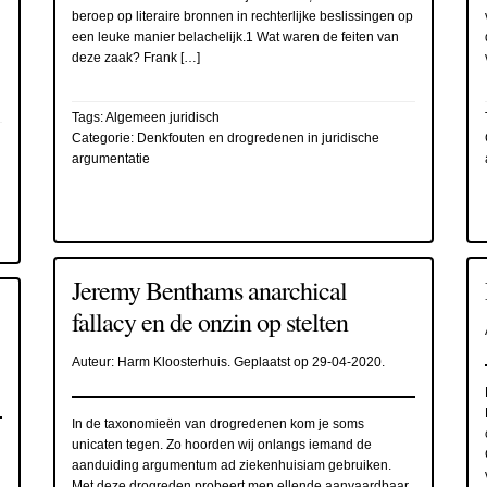
beroep op literaire bronnen in rechterlijke beslissingen op
een leuke manier belachelijk.1 Wat waren de feiten van
deze zaak? Frank […]
Tags:
Algemeen juridisch
Categorie:
Denkfouten en drogredenen in juridische
argumentatie
Jeremy Benthams anarchical
fallacy en de onzin op stelten
Auteur:
Harm Kloosterhuis
. Geplaatst op
29-04-2020
.
In de taxonomieën van drogredenen kom je soms
unicaten tegen. Zo hoorden wij onlangs iemand de
aanduiding argumentum ad ziekenhuisiam gebruiken.
Met deze drogreden probeert men ellende aanvaardbaar