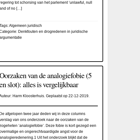
regering tot schorsing van het parlement ‘unlawful, null
and of no […]
Tags:
Algemeen juridisch
Categorie:
Denkfouten en drogredenen in juridische
argumentatie
Oorzaken van de analogiefobie (5
en slot): alles is vergelijkbaar
Auteur:
Harm Kloosterhuis
. Geplaatst op
22-12-2019
.
De afgelopen twee jaar deden wij in deze columns
verslag van ons onderzoek naar de oorzaken van de
zogeheten ‘analogiefobie’. Deze fobie is kort gezegd een
overmatige en ongerechtvaardigde angst voor de
analogieredenering.1 Uit het onderzoek blijkt dat de