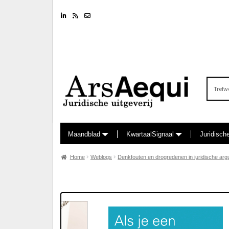
Linkedin
RSS feed
Nieuwsbrief
Zoeken
naar:
Maandblad
KwartaalSignaal
Juridisch
Home
Weblogs
Denkfouten en drogredenen in juridische arg