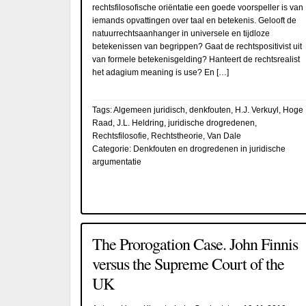
rechtsfilosofische oriëntatie een goede voorspeller is van
iemands opvattingen over taal en betekenis. Gelooft de
natuurrechtsaanhanger in universele en tijdloze
betekenissen van begrippen? Gaat de rechtspositivist uit
van formele betekenisgelding? Hanteert de rechtsrealist
het adagium meaning is use? En […]
Tags:
Algemeen juridisch
,
denkfouten
,
H.J. Verkuyl
,
Hoge
Raad
,
J.L. Heldring
,
juridische drogredenen
,
Rechtsfilosofie
,
Rechtstheorie
,
Van Dale
Categorie:
Denkfouten en drogredenen in juridische
argumentatie
The Prorogation Case. John Finnis
versus the Supreme Court of the
UK