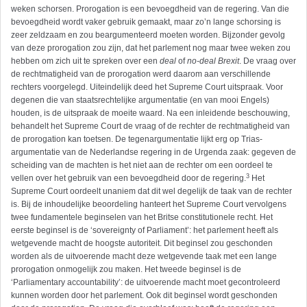
weken schorsen. Prorogation is een bevoegdheid van de regering. Van die
bevoegdheid wordt vaker gebruik gemaakt, maar zo’n lange schorsing is
zeer zeldzaam en zou beargumenteerd moeten worden. Bijzonder gevolg
van deze prorogation zou zijn, dat het parlement nog maar twee weken zou
hebben om zich uit te spreken over een
deal
of
no-deal Brexit
. De vraag over
de rechtmatigheid van de prorogation werd daarom aan verschillende
rechters voorgelegd. Uiteindelijk deed het Supreme Court uitspraak. Voor
degenen die van staatsrechtelijke argumentatie (en van mooi Engels)
houden, is de uitspraak de moeite waard. Na een inleidende beschouwing,
behandelt het Supreme Court de vraag of de rechter de rechtmatigheid van
de prorogation kan toetsen. De tegenargumentatie lijkt erg op Trias-
argumentatie van de Nederlandse regering in de Urgenda zaak: gegeven de
scheiding van de machten is het niet aan de rechter om een oordeel te
3
vellen over het gebruik van een bevoegdheid door de regering.
Het
Supreme Court oordeelt unaniem dat dit wel degelijk de taak van de rechter
is. Bij de inhoudelijke beoordeling hanteert het Supreme Court vervolgens
twee fundamentele beginselen van het Britse constitutionele recht. Het
eerste beginsel is de ‘sovereignty of Parliament’: het parlement heeft als
wetgevende macht de hoogste autoriteit. Dit beginsel zou geschonden
worden als de uitvoerende macht deze wetgevende taak met een lange
prorogation onmogelijk zou maken. Het tweede beginsel is de
‘Parliamentary accountability’: de uitvoerende macht moet gecontroleerd
kunnen worden door het parlement. Ook dit beginsel wordt geschonden