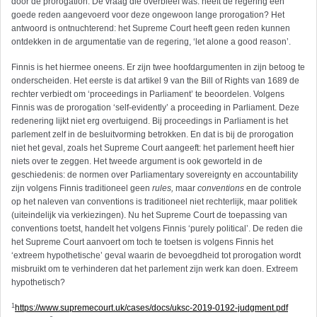
door de prorogation. De vraag die overbleef was: heeft de regering een
goede reden aangevoerd voor deze ongewoon lange prorogation? Het
antwoord is ontnuchterend: het Supreme Court heeft geen reden kunnen
ontdekken in de argumentatie van de regering, ‘let alone a good reason’.
Finnis is het hiermee oneens. Er zijn twee hoofdargumenten in zijn betoog te
onderscheiden. Het eerste is dat artikel 9 van the Bill of Rights van 1689 de
rechter verbiedt om ‘proceedings in Parliament’ te beoordelen. Volgens
Finnis was de prorogation ‘self-evidently’ a proceeding in Parliament. Deze
redenering lijkt niet erg overtuigend. Bij proceedings in Parliament is het
parlement zelf in de besluitvorming betrokken. En dat is bij de prorogation
niet het geval, zoals het Supreme Court aangeeft: het parlement heeft hier
niets over te zeggen. Het tweede argument is ook geworteld in de
geschiedenis: de normen over Parliamentary sovereignty en accountability
zijn volgens Finnis traditioneel geen
rules,
maar
conventions
en de controle
op het naleven van conventions is traditioneel niet rechterlijk, maar politiek
(uiteindelijk via verkiezingen). Nu het Supreme Court de toepassing van
conventions toetst, handelt het volgens Finnis ‘purely political’. De reden die
het Supreme Court aanvoert om toch te toetsen is volgens Finnis het
‘extreem hypothetische’ geval waarin de bevoegdheid tot prorogation wordt
misbruikt om te verhinderen dat het parlement zijn werk kan doen. Extreem
hypothetisch?
1
https://www.supremecourt.uk/cases/docs/uksc-2019-0192-judgment.pdf