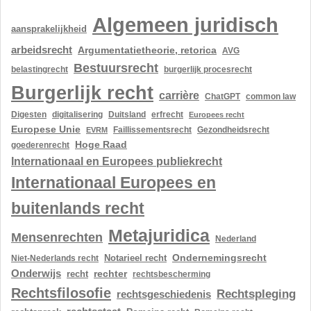
Algemeen juridisch
aansprakelijkheid
arbeidsrecht
Argumentatietheorie, retorica
AVG
Bestuursrecht
belastingrecht
burgerlijk procesrecht
Burgerlijk recht
carrière
ChatGPT
common law
Digesten
digitalisering
Duitsland
erfrecht
Europees recht
Europese Unie
Gezondheidsrecht
EVRM
Faillissementsrecht
Hoge Raad
goederenrecht
Internationaal en Europees publiekrecht
Internationaal Europees en
buitenlands recht
Metajuridica
Mensenrechten
Nederland
Ondernemingsrecht
Notarieel recht
Niet-Nederlands recht
Onderwijs
rechter
recht
rechtsbescherming
Rechtsfilosofie
Rechtspleging
rechtsgeschiedenis