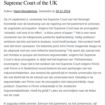
Supreme Court of the UK
Auteur:
Harm Kloosterhuis
. Geplaatst op
19-11-2019
.
Op 24 september jl. oordeelde het Supreme Court van het Verenigd
Koninkrijk over de beslissing van de regering om het parlement te schorsen,
de zogeheten
prorogation.
Volgens het Supreme Court was de prorogation
1
‘unlawful, null and of no effect’, ‘a blanc piece of paper’.
Het is een mooi
voorbeeld van de intrigerende juridische taalhandeling ‘nietig verklaren’:
verklaren dat iets wat leek te bestaan, nooit heeft bestaan. Het oordeel heeft
veel stof doen opwaaien. De bekende jurist John Finnis reageerde daags na
2
de uitspraak met een zeer kritische beschouwing.
Hij opent zijn aanval met
een frontale
tu quoque-ad hominem-
argumentatie: volgens het Supreme
Court is deze prorogation in strijd met het beginsel van ‘Parliamentary
sovereignty’, maar dat is het oordeel van het Supreme Court volgens Finnis
ook! Finnis is in Nederland vooral bekend als een aanhanger van het
natuurrechtsdenken, dus iemand die gelooft dat er morele universalia zijn en
die ook denkt dat hij de inhoud van die universalia kent. Gelukkig is de
argumentatie van Finnis over de prorogation niet natuurrechtelijk, maar
juridisch. Daarmee is Finnis ontvankelijk in De Juridische
Argumentatiekliniek. Heeft hij gelijk? Laten we eerst kijken naar de feiten
van de zaak.
In augustus wilde premier Johnson het parlement, na het zomerreces, vijf