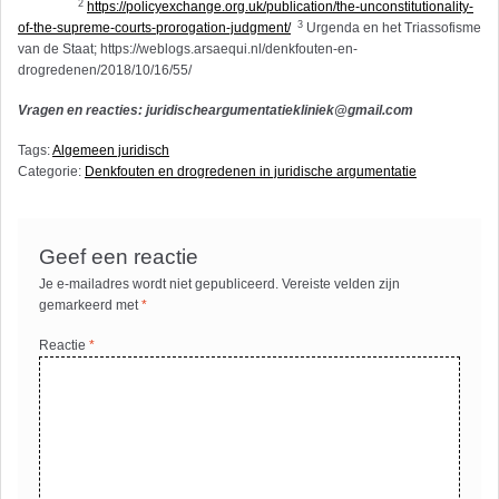
2
https://policyexchange.org.uk/publication/the-unconstitutionality-
3
of-the-supreme-courts-prorogation-judgment/
Urgenda en het Triassofisme
van de Staat; https://weblogs.arsaequi.nl/denkfouten-en-
drogredenen/2018/10/16/55/
Vragen en reacties:
juridischeargumentatiekliniek@gmail.com
Tags:
Algemeen juridisch
Categorie:
Denkfouten en drogredenen in juridische argumentatie
Geef een reactie
Je e-mailadres wordt niet gepubliceerd.
Vereiste velden zijn
gemarkeerd met
*
Reactie
*