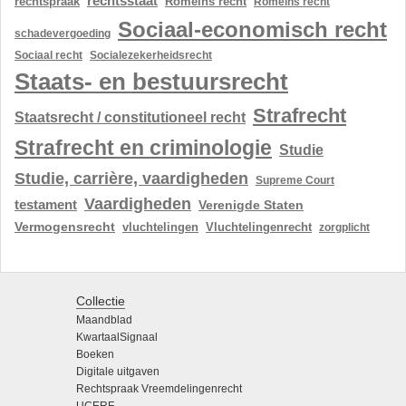
rechtsstaat
rechtspraak
Romeins recht
Romeins recht
Sociaal-economisch recht
schadevergoeding
Sociaal recht
Socialezekerheidsrecht
Staats- en bestuursrecht
Strafrecht
Staatsrecht / constitutioneel recht
Strafrecht en criminologie
Studie
Studie, carrière, vaardigheden
Supreme Court
Vaardigheden
testament
Verenigde Staten
Vermogensrecht
vluchtelingen
Vluchtelingenrecht
zorgplicht
Collectie
Maandblad
KwartaalSignaal
Boeken
Digitale uitgaven
Rechtspraak Vreemdelingenrecht
UCERF