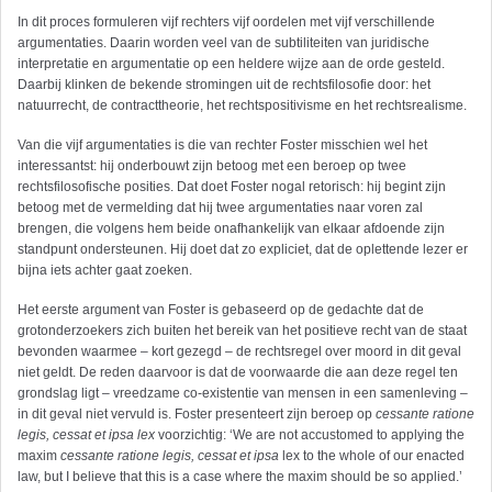
In dit proces formuleren vijf rechters vijf oordelen met vijf verschillende
argumentaties. Daarin worden veel van de subtiliteiten van juridische
interpretatie en argumentatie op een heldere wijze aan de orde gesteld.
Daarbij klinken de bekende stromingen uit de rechtsfilosofie door: het
natuurrecht, de contracttheorie, het rechtspositivisme en het rechtsrealisme.
Van die vijf argumentaties is die van rechter Foster misschien wel het
interessantst: hij onderbouwt zijn betoog met een beroep op twee
rechtsfilosofische posities. Dat doet Foster nogal retorisch: hij begint zijn
betoog met de vermelding dat hij twee argumentaties naar voren zal
brengen, die volgens hem beide onafhankelijk van elkaar afdoende zijn
standpunt ondersteunen. Hij doet dat zo expliciet, dat de oplettende lezer er
bijna iets achter gaat zoeken.
Het eerste argument van Foster is gebaseerd op de gedachte dat de
grotonderzoekers zich buiten het bereik van het positieve recht van de staat
bevonden waarmee – kort gezegd – de rechtsregel over moord in dit geval
niet geldt. De reden daarvoor is dat de voorwaarde die aan deze regel ten
grondslag ligt – vreedzame co-existentie van mensen in een samenleving –
in dit geval niet vervuld is. Foster presenteert zijn beroep op
cessante ratione
legis, cessat et ipsa lex
voorzichtig: ‘We are not accustomed to applying the
maxim
cessante ratione legis, cessat et ipsa
lex to the whole of our enacted
law, but I believe that this is a case where the maxim should be so applied.’