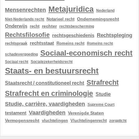
Metajuridica
Mensenrechten
Nederland
Ondernemingsrecht
Notarieel recht
Niet-Nederlands recht
Onderwijs
rechter
recht
rechtsbescherming
Rechtsfilosofie
Rechtspleging
rechtsgeschiedenis
rechtsstaat
rechtspraak
Romeins recht
Romeins recht
Sociaal-economisch recht
schadevergoeding
Sociaal recht
Socialezekerheidsrecht
Staats- en bestuursrecht
Strafrecht
Staatsrecht / constitutioneel recht
Strafrecht en criminologie
Studie
Studie, carrière, vaardigheden
Supreme Court
Vaardigheden
testament
Verenigde Staten
Vermogensrecht
vluchtelingen
Vluchtelingenrecht
zorgplicht