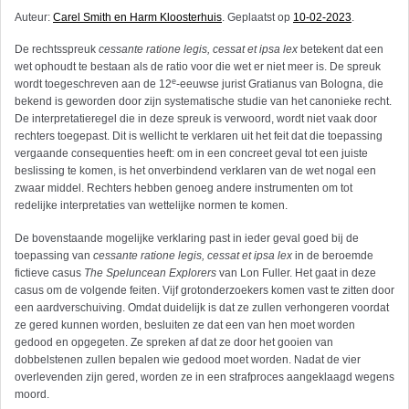
Auteur:
Carel Smith en Harm Kloosterhuis
. Geplaatst op
10-02-2023
.
De rechtsspreuk
cessante ratione legis, cessat et ipsa lex
betekent dat een
wet ophoudt te bestaan als de ratio voor die wet er niet meer is. De spreuk
e
wordt toegeschreven aan de 12
-eeuwse jurist Gratianus van Bologna, die
bekend is geworden door zijn systematische studie van het canonieke recht.
De interpretatieregel die in deze spreuk is verwoord, wordt niet vaak door
rechters toegepast. Dit is wellicht te verklaren uit het feit dat die toepassing
vergaande consequenties heeft: om in een concreet geval tot een juiste
beslissing te komen, is het onverbindend verklaren van de wet nogal een
zwaar middel. Rechters hebben genoeg andere instrumenten om tot
redelijke interpretaties van wettelijke normen te komen.
De bovenstaande mogelijke verklaring past in ieder geval goed bij de
toepassing van
cessante ratione legis, cessat et ipsa lex
in de beroemde
fictieve casus
The Speluncean Explorers
van Lon Fuller. Het gaat in deze
casus om de volgende feiten. Vijf grotonderzoekers komen vast te zitten door
een aardverschuiving. Omdat duidelijk is dat ze zullen verhongeren voordat
ze gered kunnen worden, besluiten ze dat een van hen moet worden
gedood en opgegeten. Ze spreken af dat ze door het gooien van
dobbelstenen zullen bepalen wie gedood moet worden. Nadat de vier
overlevenden zijn gered, worden ze in een strafproces aangeklaagd wegens
moord.