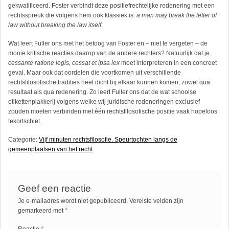
gekwalificeerd. Foster verbindt deze positiefrechtelijke redenering met een
rechtsspreuk die volgens hem ook klassiek is:
a man may break the letter of
law without breaking the law itself
.
Wat leert Fuller ons met het betoog van Foster en – niet te vergeten – de
mooie kritische reacties daarop van de andere rechters? Natuurlijk dat je
cessante ratione legis, cessat et ipsa lex
moet interpreteren in een concreet
geval. Maar ook dat oordelen die voortkomen uit verschillende
rechtsfilosofische tradities heel dicht bij elkaar kunnen komen, zowel qua
resultaat als qua redenering. Zo leert Fuller ons dat de wat schoolse
etikettenplakkerij volgens welke wij juridische redeneringen exclusief
zouden moeten verbinden met één rechtsfilosofische positie vaak hopeloos
tekortschiet.
Categorie:
Vijf minuten rechtsfilosofie. Speurtochten langs de
gemeenplaatsen van het recht
Geef een reactie
Je e-mailadres wordt niet gepubliceerd.
Vereiste velden zijn
gemarkeerd met
*
Reactie
*