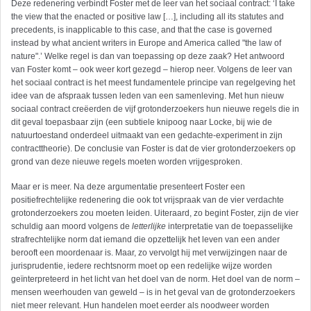
Deze redenering verbindt Foster met de leer van het sociaal contract: ‘I take
the view that the enacted or positive law […], including all its statutes and
precedents, is inapplicable to this case, and that the case is governed
instead by what ancient writers in Europe and America called "the law of
nature".’ Welke regel is dan van toepassing op deze zaak? Het antwoord
van Foster komt – ook weer kort gezegd – hierop neer. Volgens de leer van
het sociaal contract is het meest fundamentele principe van regelgeving het
idee van de afspraak tussen leden van een samenleving. Met hun nieuw
sociaal contract creëerden de vijf grotonderzoekers hun nieuwe regels die in
dit geval toepasbaar zijn (een subtiele knipoog naar Locke, bij wie de
natuurtoestand onderdeel uitmaakt van een gedachte-experiment in zijn
contracttheorie). De conclusie van Foster is dat de vier grotonderzoekers op
grond van deze nieuwe regels moeten worden vrijgesproken.
Maar er is meer. Na deze argumentatie presenteert Foster een
positiefrechtelijke redenering die ook tot vrijspraak van de vier verdachte
grotonderzoekers zou moeten leiden. Uiteraard, zo begint Foster, zijn de vier
schuldig aan moord volgens de
letterlijke
interpretatie van de toepasselijke
strafrechtelijke norm dat iemand die opzettelijk het leven van een ander
berooft een moordenaar is. Maar, zo vervolgt hij met verwijzingen naar de
jurisprudentie, iedere rechtsnorm moet op een redelijke wijze worden
geïnterpreteerd in het licht van het doel van de norm. Het doel van de norm –
mensen weerhouden van geweld – is in het geval van de grotonderzoekers
niet meer relevant. Hun handelen moet eerder als noodweer worden