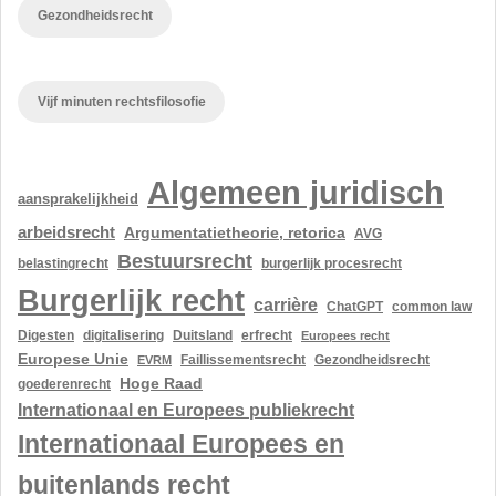
Gezondheidsrecht
Vijf minuten rechtsfilosofie
Algemeen juridisch
aansprakelijkheid
arbeidsrecht
Argumentatietheorie, retorica
AVG
Bestuursrecht
belastingrecht
burgerlijk procesrecht
Burgerlijk recht
carrière
ChatGPT
common law
Digesten
digitalisering
Duitsland
erfrecht
Europees recht
Europese Unie
Gezondheidsrecht
EVRM
Faillissementsrecht
Hoge Raad
goederenrecht
Internationaal en Europees publiekrecht
Internationaal Europees en
buitenlands recht