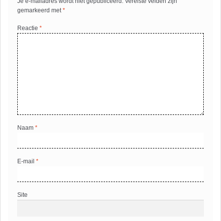
Je e-mailadres wordt niet gepubliceerd.
Vereiste velden zijn
gemarkeerd met
*
Reactie
*
Naam
*
E-mail
*
Site