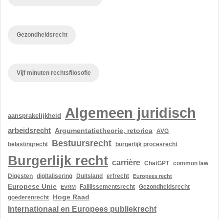
Gezondheidsrecht
Vijf minuten rechtsfilosofie
Algemeen juridisch
aansprakelijkheid
arbeidsrecht
Argumentatietheorie, retorica
AVG
Bestuursrecht
belastingrecht
burgerlijk procesrecht
Burgerlijk recht
carrière
ChatGPT
common law
Digesten
digitalisering
Duitsland
erfrecht
Europees recht
Europese Unie
Gezondheidsrecht
EVRM
Faillissementsrecht
Hoge Raad
goederenrecht
Internationaal en Europees publiekrecht