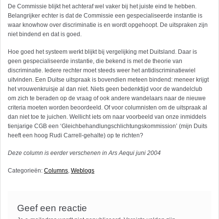
De Commissie blijkt het achteraf wel vaker bij het juiste eind te hebben.
Belangrijker echter is dat de Commissie een gespecialiseerde instantie is
waar knowhow over discriminatie is en wordt opgehoopt. De uitspraken zijn
niet bindend en dat is goed.
Hoe goed het systeem werkt blijkt bij vergelijking met Duitsland. Daar is
geen gespecialiseerde instantie, die bekend is met de theorie van
discriminatie. Iedere rechter moet steeds weer het antidiscriminatiewiel
uitvinden. Een Duitse uitspraak is bovendien meteen bindend: meneer krijgt
het vrouwenkruisje al dan niet. Niets geen bedenktijd voor de wandelclub
om zich te beraden op de vraag of ook andere wandelaars naar de nieuwe
criteria moeten worden beoordeeld. Of voor columnisten om de uitspraak al
dan niet toe te juichen. Wellicht iets om naar voorbeeld van onze inmiddels
tienjarige CGB een ‘Gleichbehandlungschlichtungskommission’ (mijn Duits
heeft een hoog Rudi Carrell-gehalte) op te richten?
Deze column is eerder verschenen in Ars Aequi juni 2004
Categorieën:
Columns
,
Weblogs
Geef een reactie