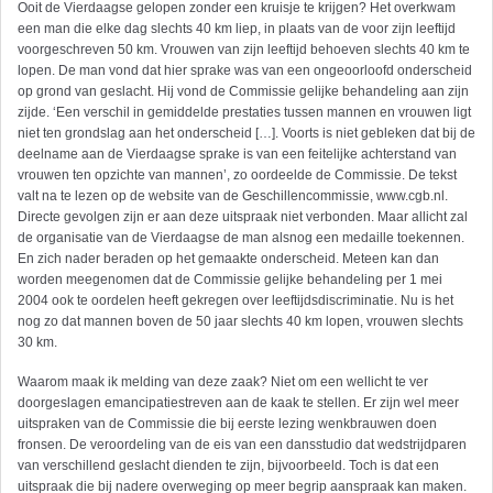
Ooit de Vierdaagse gelopen zonder een kruisje te krijgen? Het overkwam
een man die elke dag slechts 40 km liep, in plaats van de voor zijn leeftijd
voorgeschreven 50 km. Vrouwen van zijn leeftijd behoeven slechts 40 km te
lopen. De man vond dat hier sprake was van een ongeoorloofd onderscheid
op grond van geslacht. Hij vond de Commissie gelijke behandeling aan zijn
zijde. ‘Een verschil in gemiddelde prestaties tussen mannen en vrouwen ligt
niet ten grondslag aan het onderscheid […]. Voorts is niet gebleken dat bij de
deelname aan de Vierdaagse sprake is van een feitelijke achterstand van
vrouwen ten opzichte van mannen’, zo oordeelde de Commissie. De tekst
valt na te lezen op de website van de Geschillencommissie, www.cgb.nl.
Directe gevolgen zijn er aan deze uitspraak niet verbonden. Maar allicht zal
de organisatie van de Vierdaagse de man alsnog een medaille toekennen.
En zich nader beraden op het gemaakte onderscheid. Meteen kan dan
worden meegenomen dat de Commissie gelijke behandeling per 1 mei
2004 ook te oordelen heeft gekregen over leeftijdsdiscriminatie. Nu is het
nog zo dat mannen boven de 50 jaar slechts 40 km lopen, vrouwen slechts
30 km.
Waarom maak ik melding van deze zaak? Niet om een wellicht te ver
doorgeslagen emancipatiestreven aan de kaak te stellen. Er zijn wel meer
uitspraken van de Commissie die bij eerste lezing wenkbrauwen doen
fronsen. De veroordeling van de eis van een dansstudio dat wedstrijdparen
van verschillend geslacht dienden te zijn, bijvoorbeeld. Toch is dat een
uitspraak die bij nadere overweging op meer begrip aanspraak kan maken.