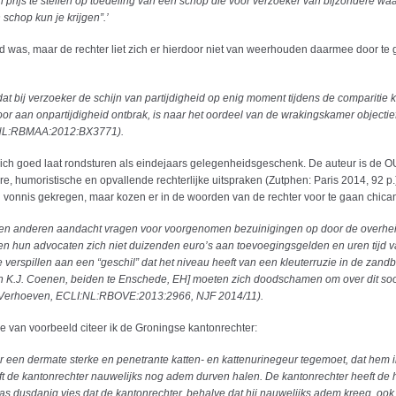
ijs te stellen op toedeling van een schop die voor verzoeker van bijzondere wa
schop kun je krijgen”.’
nd was, maar de rechter liet zich er hierdoor niet van weerhouden daarmee door te 
dat bij verzoeker de schijn van partijdigheid op enig moment tijdens de comparitie 
oor aan onpartijdigheid ontbrak, is naar het oordeel van de wrakingskamer objectie
I:​NL:RBMAA:2012:BX3771).
zich goed laat rondsturen als eindejaars gelegenheidsgeschenk. De auteur is de O
, humoristische en opvallende rechterlijke uitspraken (Zutphen: Paris 2014, 92 p.
n vonnis gekregen, maar kozen er in de woorden van de rechter voor te gaan chica
n en anderen aandacht vragen voor voorgenomen bezuinigingen op door de overhe
g en hun advocaten zich niet duizenden euro’s aan toevoegingsgelden en uren tijd 
 verspillen aan een “geschil” dat het niveau heeft van een kleuterruzie in de zandbak
 en K.J. Coenen, beiden te Enschede, EH] moeten zich doodschamen om over dit soo
mr. Verhoeven, ECLI:NL:​RBOVE:2013:2966, NJF 2014/11).
ege van voorbeeld citeer ik de Groningse kantonrechter:
een dermate sterke en penetrante katten- en katten­urinegeur tegemoet, dat hem 
t de kantonrechter nauwelijks nog adem durven halen. De kantonrechter heeft de 
s dusdanig vies dat de kantonrechter, behalve dat hij nauwelijks adem kreeg, ook 