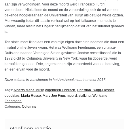
aan zijn verwondingen. Voor deze moord werd Francesco Furchi
veroordeeld. Niet alleen de moord en de veroordeling, ook de rol van een
bekende hoogleraar aan de Universiteit van Turijn als getuige wekte opzien.
Merkwaardig is dat dit laatste verhaal wel op het Italiaanse internet is te
vinden, maar niet in het Engels: het lijkt er op dat dit van het internet gehaald
is.
Ten slotte moet ik helaas een van mijn eigen docenten noemen die door een
misdrijf om het leven kwam. Het was Wolfgang Friedmann, een uit nazi-
Duitsland naar de Verenigde Staten gevluchte Joodse rechtsfilosoof, die in
1972 dicht bij Columbia University in New York, waar hij doceerde, werd
beroofd en gedood. Drie jongemannen zijn veroordeeld voor de beroving,
en een ervan voor de moord.
Deze column is verschenen in het Ars Aequi maartnummer 2017.
Tags:
Alberto Maria Musy
,
Algemeen juridisch
,
Christian Twigg-Flesner
,
doodslag
,
Marta Russo
,
Mary Joe Frug
,
moord
,
stalking
,
Wolfgang
Friedmann
Categorie:
Columns
Geef een reactie