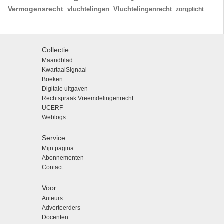
Vermogensrecht
vluchtelingen
Vluchtelingenrecht
zorgplicht
Collectie
Maandblad
KwartaalSignaal
Boeken
Digitale uitgaven
Rechtspraak Vreemdelingenrecht
UCERF
Weblogs
Service
Mijn pagina
Abonnementen
Contact
Voor
Auteurs
Adverteerders
Docenten