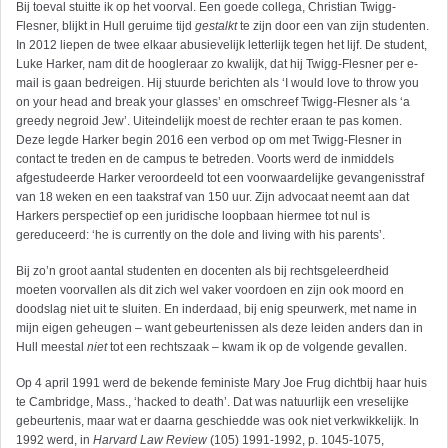
Bij toeval stuitte ik op het voorval. Een goede collega, Christian Twigg-
Flesner, blijkt in Hull geruime tijd
gestalkt
te zijn door een van zijn studenten.
In 2012 liepen de twee elkaar abusievelijk letterlijk tegen het lijf. De student,
Luke Harker, nam dit de hoogleraar zo kwalijk, dat hij Twigg-Flesner per e-
mail is gaan bedreigen. Hij stuurde berichten als ‘I would love to throw you
on your head and break your glasses’ en omschreef Twigg-Flesner als ‘a
greedy negroid Jew’. Uiteindelijk moest de rechter eraan te pas komen.
Deze legde Harker begin 2016 een verbod op om met Twigg-Flesner in
contact te treden en de campus te betreden. Voorts werd de inmiddels
afgestudeerde Harker veroordeeld tot een voorwaardelijke gevangenisstraf
van 18 weken en een taakstraf van 150 uur. Zijn advocaat neemt aan dat
Harkers perspectief op een juridische loopbaan hiermee tot nul is
gereduceerd: ‘he is currently on the dole and living with his parents’.
Bij zo’n groot aantal studenten en docenten als bij rechtsgeleerdheid
moeten voorvallen als dit zich wel vaker voordoen en zijn ook moord en
doodslag niet uit te sluiten. En inderdaad, bij enig speurwerk, met name in
mijn eigen geheugen – want gebeurtenissen als deze leiden anders dan in
Hull meestal
niet
tot een rechtszaak – kwam ik op de volgende gevallen.
Op 4 april 1991 werd de bekende feministe Mary Joe Frug dichtbij haar huis
te Cambridge, Mass., ‘hacked to death’. Dat was natuurlijk een vreselijke
gebeurtenis, maar wat er daarna geschiedde was ook niet verkwikkelijk. In
1992 werd, in
Harvard Law Review
(105) 1991-1992, p. 1045-1075,