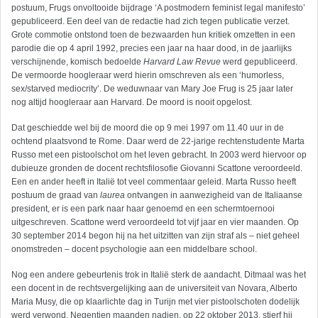
postuum, Frugs onvoltooide bijdrage ‘A postmodern feminist legal manifesto’
gepubliceerd. Een deel van de redactie had zich tegen publicatie verzet.
Grote commotie ontstond toen de bezwaarden hun kritiek omzetten in een
parodie die op 4 april 1992, precies een jaar na haar dood, in de jaarlijks
verschijnende, komisch bedoelde
Harvard Law Revue
werd gepubliceerd.
De vermoorde hoogleraar werd hierin omschreven als een ‘humorless,
sex/starved mediocrity’. De weduwnaar van Mary Joe Frug is 25 jaar later
nog altijd hoogleraar aan Harvard. De moord is nooit opgelost.
Dat geschiedde wel bij de moord die op 9 mei 1997 om 11.40 uur in de
ochtend plaatsvond te Rome. Daar werd de 22-jarige rechtenstudente Marta
Russo met een pistoolschot om het leven gebracht. In 2003 werd hiervoor op
dubieuze gronden de docent rechtsfilosofie Giovanni Scattone veroordeeld.
Een en ander heeft in Italië tot veel commentaar geleid. Marta Russo heeft
postuum de graad van
laurea
ontvangen in aanwezigheid van de Italiaanse
president, er is een park naar haar genoemd en een schermtoernooi
uitgeschreven. Scattone werd veroordeeld tot vijf jaar en vier maanden. Op
30 september 2014 begon hij na het uitzitten van zijn straf als – niet geheel
onomstreden – docent psychologie aan een middelbare school.
Nog een andere gebeurtenis trok in Italië sterk de aandacht. Ditmaal was het
een docent in de rechtsvergelijking aan de universiteit van Novara, Alberto
Maria Musy, die op klaarlichte dag in Turijn met vier pistoolschoten dodelijk
werd verwond. Negentien maanden nadien, op 22 oktober 2013, stierf hij