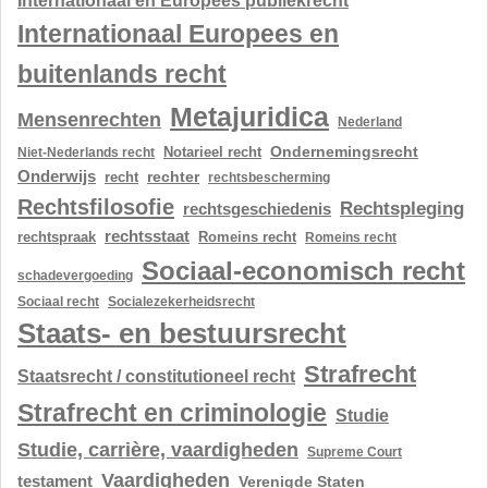
Internationaal en Europees publiekrecht
Internationaal Europees en
buitenlands recht
Metajuridica
Mensenrechten
Nederland
Ondernemingsrecht
Notarieel recht
Niet-Nederlands recht
Onderwijs
rechter
recht
rechtsbescherming
Rechtsfilosofie
Rechtspleging
rechtsgeschiedenis
rechtsstaat
rechtspraak
Romeins recht
Romeins recht
Sociaal-economisch recht
schadevergoeding
Sociaal recht
Socialezekerheidsrecht
Staats- en bestuursrecht
Strafrecht
Staatsrecht / constitutioneel recht
Strafrecht en criminologie
Studie
Studie, carrière, vaardigheden
Supreme Court
Vaardigheden
testament
Verenigde Staten