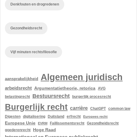
Denkfouten en drogredenen
Gezondheidsrecht
Vijf minuten rechtsfilosofie
Algemeen juridisch
aansprakelijkheid
arbeidsrecht
Argumentatietheorie, retorica
AVG
Bestuursrecht
belastingrecht
burgerlijk procesrecht
Burgerlijk recht
carrière
ChatGPT
common law
Digesten
digitalisering
Duitsland
erfrecht
Europees recht
Europese Unie
Gezondheidsrecht
EVRM
Faillissementsrecht
Hoge Raad
goederenrecht