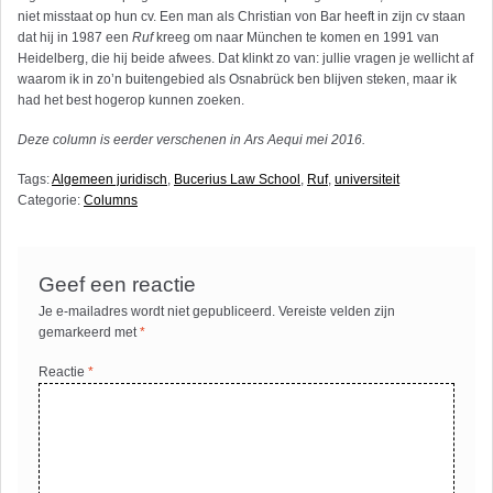
niet misstaat op hun cv. Een man als Christian von Bar heeft in zijn cv staan
dat hij in 1987 een
Ruf
kreeg om naar München te komen en 1991 van
Heidelberg, die hij beide afwees. Dat klinkt zo van: jullie vragen je wellicht af
waarom ik in zo’n buitengebied als Osnabrück ben blijven steken, maar ik
had het best hogerop kunnen zoeken.
Deze column is eerder verschenen in Ars Aequi mei 2016.
Tags:
Algemeen juridisch
,
Bucerius Law School
,
Ruf
,
universiteit
Categorie:
Columns
Geef een reactie
Je e-mailadres wordt niet gepubliceerd.
Vereiste velden zijn
gemarkeerd met
*
Reactie
*