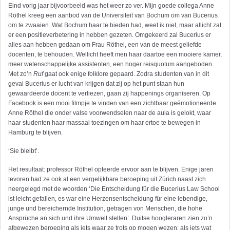
Eind vorig jaar bijvoorbeeld was het weer zo ver. Mijn goede collega Anne
Röthel kreeg een aanbod van de Universiteit van Bochum om van Bucerius
om te zwaaien. Wat Bochum haar te bieden had, weet ik niet, maar allicht zal
er een positieverbetering in hebben gezeten. Omgekeerd zal Bucerius er
alles aan hebben gedaan om Frau Röthel, een van de meest geliefde
docenten, te behouden. Wellicht heeft men haar daartoe een mooiere kamer,
meer wetenschappelijke assistenten, een hoger reisquotum aangeboden.
Met zo’n
Ruf
gaat ook enige folklore gepaard. Zodra studenten van in dit
geval Bucerius er lucht van krijgen dat zij op het punt staan hun
gewaardeerde docent te verliezen, gaan zij happenings organiseren. Op
Facebook is een mooi filmpje te vinden van een zichtbaar geëmotioneerde
Anne Röthel die onder valse voorwendselen naar de aula is gelokt, waar
haar studenten haar massaal toezingen om haar ertoe te bewegen in
Hamburg te blijven.
‘Sie bleibt’.
Het resultaat: professor Röthel opteerde ervoor aan te blijven. Enige jaren
tevoren had ze ook al een vergelijkbare beroeping uit Zürich naast zich
neergelegd met de woorden ‘Die Entscheidung für die Bucerius Law School
ist leicht gefallen, es war eine Herzensentscheidung für eine lebendige,
junge und bereichernde Institution, getragen von Menschen, die hohe
Ansprüche an sich und ihre Umwelt stellen’. Duitse hoogleraren zien zo’n
afgewezen beroeping als iets waar ze trots op mogen wezen; als iets wat