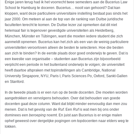
Enige jaren terug had ik het voorrecht twee semesters aan de Bucerius Law
School te Hamburg te doceren. Bucerius… nooit van gehoord? Dat kan
kloppen, want deze particuliere universitaire instelling bestaat pas sinds het
jaar 2000. Om meteen al aan de top van de ranking van Duitse juridische
faculteiten terecht te komen. De Duitse lezer zal opmerken dat dit niet
helemaal fair is tegenover gevestigde universiteiten als Heidelberg,
München, Münster en Tübingen, want die moeten iedere student die zich
aanmeldt opnemen. Bucerius kan het zich als een van de weinig particuliere
universiteiten veroorloven alleen de besten te selecteren. Hoe die besten
aan zich te binden? In de eerste plaats door goed onderwijs te geven. Dat is
een kwestie van organisatie – studenten aan Bucerius zijn bijvoorbeeld
verplicht een periode in het buitenland onderwijs te volgen; de universiteit
heeft daartoe afspraken met topinstellingen als Cambridge, National
University Singapore, NYU, Paris I, Paris Sciences Po, Oxford, Sankt-Gallen
en Stanford.
In de tweede plaats is er een run op de beste docenten. Die moeten worden
aangetrokken en vervolgens behouden. Over dat behouden van goede
docenten gaat deze column. Want dat blijkt minder eenvoudig dan men zou
menen. Dat is het gevolg van de
Ruf
. Een
Ruf
is wat men bij ons onder
dominees een
beroeping
noemt. En juist aan Bucerius is er enige malen
ophef geweest over dergelijke pogingen om topdocenten naar elders weg te
lokken.