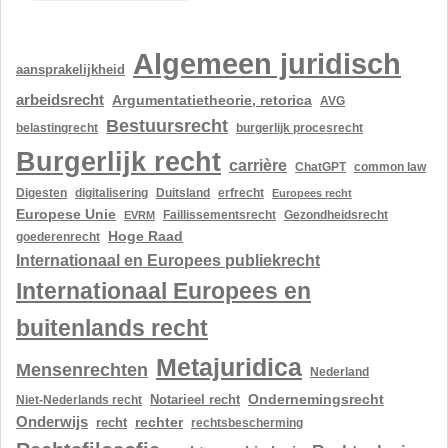
Algemeen juridisch
aansprakelijkheid
arbeidsrecht
Argumentatietheorie, retorica
AVG
Bestuursrecht
belastingrecht
burgerlijk procesrecht
Burgerlijk recht
carrière
ChatGPT
common law
Digesten
digitalisering
Duitsland
erfrecht
Europees recht
Europese Unie
Gezondheidsrecht
EVRM
Faillissementsrecht
Hoge Raad
goederenrecht
Internationaal en Europees publiekrecht
Internationaal Europees en
buitenlands recht
Metajuridica
Mensenrechten
Nederland
Ondernemingsrecht
Notarieel recht
Niet-Nederlands recht
Onderwijs
rechter
recht
rechtsbescherming