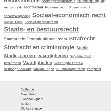
Rechtsfilosofie
Rechtspleging
rechtsgeschiedenis
rechtsstaat
rechtspraak
Romeins recht
Romeins recht
Sociaal-economisch recht
schadevergoeding
Sociaal recht
Socialezekerheidsrecht
Staats- en bestuursrecht
Strafrecht
Staatsrecht / constitutioneel recht
Strafrecht en criminologie
Studie
Studie, carrière, vaardigheden
Supreme Court
Vaardigheden
testament
Verenigde Staten
Vermogensrecht
vluchtelingen
Vluchtelingenrecht
zorgplicht
Collectie
Maandblad
KwartaalSignaal
Boeken
Digitale uitgaven