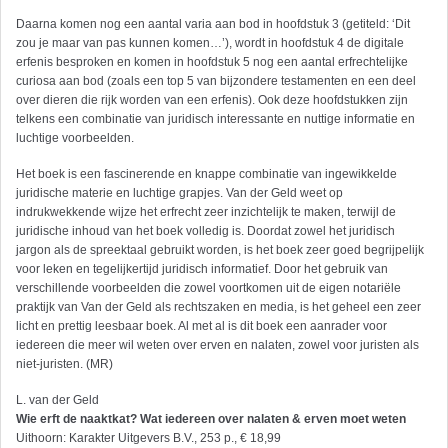
Daarna komen nog een aantal varia aan bod in hoofdstuk 3 (getiteld: ‘Dit
zou je maar van pas kunnen komen…’), wordt in hoofdstuk 4 de digitale
erfenis besproken en komen in hoofdstuk 5 nog een aantal erfrechtelijke
curiosa aan bod (zoals een top 5 van bijzondere testamenten en een deel
over dieren die rijk worden van een erfenis). Ook deze hoofdstukken zijn
telkens een combinatie van juridisch interessante en nuttige informatie en
luchtige voorbeelden.
Het boek is een fascinerende en knappe combinatie van ingewikkelde
juridische materie en luchtige grapjes. Van der Geld weet op
indrukwekkende wijze het erfrecht zeer inzichtelijk te maken, terwijl de
juridische inhoud van het boek volledig is. Doordat zowel het juridisch
jargon als de spreektaal gebruikt worden, is het boek zeer goed begrijpelijk
voor leken en tegelijkertijd juridisch informatief. Door het gebruik van
verschillende voorbeelden die zowel voortkomen uit de eigen notariële
praktijk van Van der Geld als rechtszaken en media, is het geheel een zeer
licht en prettig leesbaar boek. Al met al is dit boek een aanrader voor
iedereen die meer wil weten over erven en nalaten, zowel voor juristen als
niet-juristen. (MR)
L. van der Geld
Wie erft de naaktkat? Wat iedereen over nalaten & erven moet weten
Uithoorn: Karakter Uitgevers B.V., 253 p., € 18,99