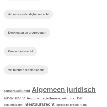
Arbeidsomstandighedenrecht
Denkfouten en drogredenen
Gezondheidsrecht
Vijf minuten rechtsfilosofie
Algemeen juridisch
aansprakelijkheid
arbeidsrecht
Argumentatietheorie, retorica
AVG
Bestuursrecht
belastingrecht
burgerlijk procesrecht