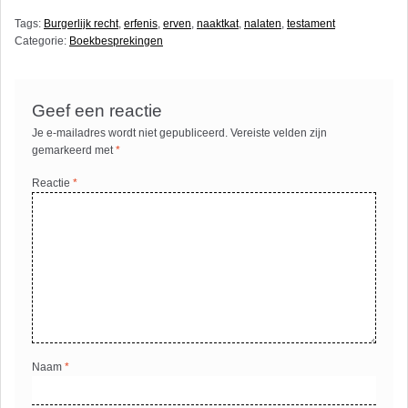
Tags:
Burgerlijk recht
,
erfenis
,
erven
,
naaktkat
,
nalaten
,
testament
Categorie:
Boekbesprekingen
Geef een reactie
Je e-mailadres wordt niet gepubliceerd.
Vereiste velden zijn
gemarkeerd met
*
Reactie
*
Naam
*