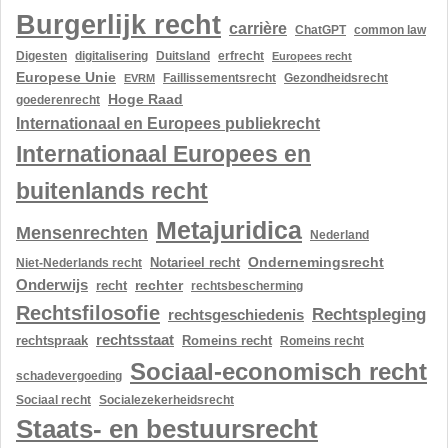
Burgerlijk recht
carrière
ChatGPT
common law
Digesten
digitalisering
Duitsland
erfrecht
Europees recht
Europese Unie
Gezondheidsrecht
EVRM
Faillissementsrecht
Hoge Raad
goederenrecht
Internationaal en Europees publiekrecht
Internationaal Europees en
buitenlands recht
Metajuridica
Mensenrechten
Nederland
Ondernemingsrecht
Notarieel recht
Niet-Nederlands recht
Onderwijs
rechter
recht
rechtsbescherming
Rechtsfilosofie
Rechtspleging
rechtsgeschiedenis
rechtsstaat
rechtspraak
Romeins recht
Romeins recht
Sociaal-economisch recht
schadevergoeding
Sociaal recht
Socialezekerheidsrecht
Staats- en bestuursrecht