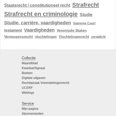
Strafrecht
Staatsrecht / constitutioneel recht
Strafrecht en criminologie
Studie
Studie, carrière, vaardigheden
Supreme Court
Vaardigheden
testament
Verenigde Staten
Vermogensrecht
vluchtelingen
Vluchtelingenrecht
zorgplicht
Collectie
Maandblad
KwartaalSignaal
Boeken
Digitale uitgaven
Rechtspraak Vreemdelingenrecht
UCERF
Weblogs
Service
Mijn pagina
Abonnementen