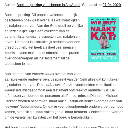
Auteur:
Boekbespreking verschenen in Ars Aequi
. Geplaatst op
07-04-2020
.
Boekbespreking. Dit populairwetenschappelijk
geschreven boek gaat over alles wat komt kijken
bij nalaten en erven. Van der Geld geeft op vrolijke
en inzichtelijke wijze een overzicht van de
belangrijkste juridische aspecten van nalaten en
erven. Het boek is uitdrukkelijk bedoeld voor een
breed publiek. Het heeft als doel veel mensen
kennis te laten maken met erfrecht en het praten
over onderwerpen als het testament uit de
taboesfeer te halen.
Aan de hand van
erfrecht­stories
over tal van zeer
aansprekende onderwerpen, bespreekt Van der Geld alles dat komt kijken
bij nalaten en erven. Deze
erfrechtstories
zijn voorbeelden van situaties
waarin iets misgaat omdat een testament ontbreekt of onduidelijk is. De
erfenissen van beroemde personen als Prince, prinses Diana en Michael
Jackson worden besproken, maar ook huis-tuin-en-keukenvoorbeelden van
‘gewone’ Nederlanders. Omdat er veel uiteenlopende onderwerpen aan bod
komen, streef ik niet naar volledigheid, maar benoem ik enkele onderwerpen
om de va­riëteit en kwaliteit van het boek te benadrukken.
Het boek begint met een proloog waarin de fictieve persoon Tim, die werkt