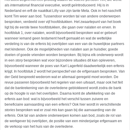
als
international financial executive
, wordt geïntroduceerd. Hij is in
Nederland en erft de naaktkat Lilly van zijn tante Meta. Ook in het naschrift
komt Tim weer aan bod. Tussendoor worden tal van andere onderwerpen
besproken, verdeeld over vijf hoofdstukken. Het zwaartepunt van het boek
ligt bij de eerste twee hoofdstukken, die gaan over nalaten en erven. In
hoofdstuk 1, over nalaten, wordt bijvoorbeeld besproken wat er gebeurt
wanneer iemand geen testament heeft gemaakt en wat de wettelijke
verdeling is van de erfenis bij overlijden van een van de huwelijkse partners
met kinderen. Ook de mogelijkheden van nalaten aan je huisdier, goede
doelen of goede vrienden worden besproken. Bij bijna elk onderwerp wordt
in een
story
besproken wat voor bijzondere situaties dit kan opleveren,
bijvoorbeeld wanneer de poes van Karl Lagerfeld daadwerkelijk een erfenis
krijgt. In hoofdstuk 2 wordt het perspectief van de erfgenaam besproken. Van
der Geld bespreekt wederom wat er allemaal geregeld moet worden. De
revue passeren bijvoorbeeld het regelen van een uitvaart, maar ook het feit
dat de bankrekening van de overledene geblokkeerd wordt zodra de bank
op de hoogte is van het overlijden. Daarna komt de afwikkeling van de
erfenis aan bod: wat is bijvoorbeeld het verschil tussen zuivere en
beneficiaire aanvaarding van een erfenis? Ook hier wordt in verschillende
stories
besproken wat er zoal mis kan gaan bij die aanvaarding van de
erfenis. Ook tal van andere onderwerpen komen aan bod, zoals de rol van
de werkgever bij overlijden, de positie van een minderjarige erfgenaam en
de verkoop van het huis van de overledene.