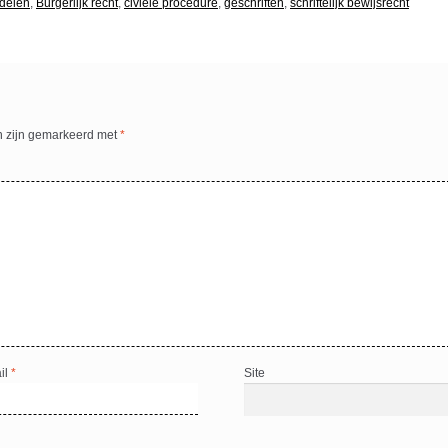
delen
,
Burgerlijk recht
,
civiele procedure
,
geschriften
,
schriftelijk bewijsrecht
n zijn gemarkeerd met
*
il
*
Site