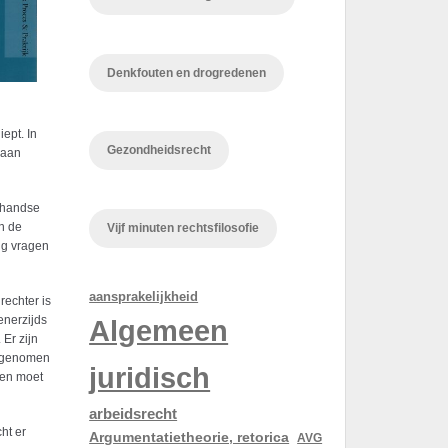
Denkfouten en drogredenen
ept. In
Gezondheidsrecht
raan
erhandse
an de
Vijf minuten rechtsfilosofie
ig vragen
aansprakelijkheid
rechter is
enerzijds
Algemeen
Er zijn
aangenomen
juridisch
men moet
arbeidsrecht
ht er
Argumentatietheorie, retorica
AVG