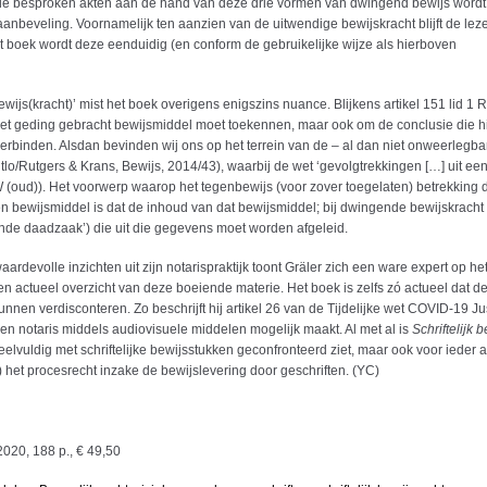
n de besproken akten aan de hand van deze drie vormen van dwingend bewijs wordt
anbeveling. Voornamelijk ten aanzien van de uitwendige bewijskracht blijft de leze
et boek wordt deze eenduidig (en conform de gebruikelijke wijze als hierboven
js(kracht)’ mist het boek overigens enigszins nuance. Blijkens artikel 151 lid 1 R
het geding gebracht bewijsmiddel moet toekennen, maar ook om de conclusie die hi
rbinden. Alsdan bevinden wij ons op het terrein van de – al dan niet onweerlegba
itlo/Rutgers & Krans, Bewijs, 2014/43), waarbij de wet ‘gevolgtrekkingen […] uit ee
(oud)). Het voorwerp waarop het tegenbewijs (voor zover toegelaten) betrekking d
n bewijsmiddel is dat de inhoud van dat bewijsmiddel; bij dwingende bewijskracht
de daadzaak’) die uit die gegevens moet worden afgeleid.
aardevolle inzichten uit zijn notarispraktijk toont Gräler zich een ware expert op he
k en actueel overzicht van deze boeiende materie. Het boek is zelfs zó actueel dat d
nen verdisconteren. Zo beschrijft hij artikel 26 van de Tijdelijke wet COVID-19 Jus
 een notaris middels audiovisuele middelen mogelijk maakt. Al met al is
Schriftelijk 
 veelvuldig met schriftelijke bewijsstukken geconfronteerd ziet, maar ook voor ieder 
) het procesrecht inzake de bewijslevering door geschriften. (YC)
2020, 188 p., € 49,50