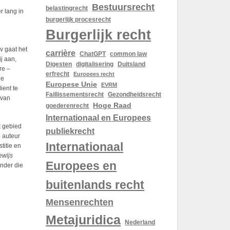
Bestuursrecht
belastingrecht
r lang in
burgerlijk procesrecht
Burgerlijk recht
v gaat het
carrière
ChatGPT
common law
j aan,
Digesten
digitalisering
Duitsland
re –
erfrecht
Europees recht
ne
Europese Unie
EVRM
ient te
Gezondheidsrecht
Faillissementsrecht
 van
Hoge Raad
goederenrecht
Internationaal en Europees
t gebied
publiekrecht
e auteur
Internationaal
titie en
bewijs
Europees en
ander die
buitenlands recht
Mensenrechten
Metajuridica
Nederland