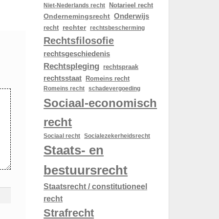
Notarieel recht
Niet-Nederlands recht
Onderwijs
Ondernemingsrecht
rechter
recht
rechtsbescherming
Rechtsfilosofie
rechtsgeschiedenis
Rechtspleging
rechtspraak
rechtsstaat
Romeins recht
schadevergoeding
Romeins recht
Sociaal-economisch
recht
Sociaal recht
Socialezekerheidsrecht
Staats- en
bestuursrecht
Staatsrecht / constitutioneel
recht
Strafrecht