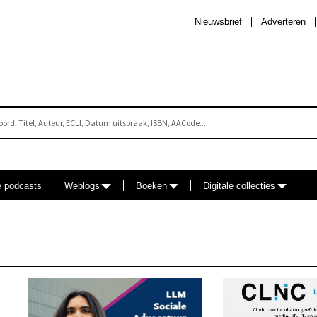
Nieuwsbrief
Adverteren
e podcasts
Weblogs
Boeken
Digitale collecties