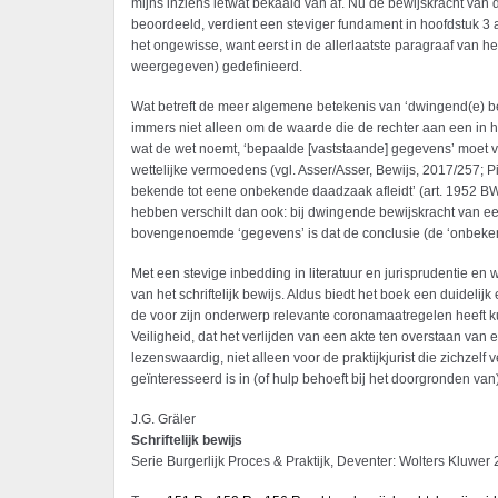
mijns inziens ietwat bekaaid van af. Nu de bewijskracht va
beoordeeld, verdient een steviger fundament in hoofdstuk 3 a
het ongewisse, want eerst in de allerlaatste paragraaf van h
weergegeven) gedefinieerd.
Wat betreft de meer algemene betekenis van ‘dwingend(e) bewi
immers niet alleen om de waarde die de rechter aan een in 
wat de wet noemt, ‘bepaalde [vaststaande] gegevens’ moet ve
wettelijke vermoedens (vgl. Asser/Asser, Bewijs, 2017/257; P
bekende tot eene onbekende daadzaak afleidt’ (art. 1952 BW 
hebben verschilt dan ook: bij dwingende bewijskracht van ee
bovengenoemde ‘gegevens’ is dat de conclusie (de ‘onbeken
Met een stevige inbedding in literatuur en jurisprudentie en w
van het schriftelijk bewijs. Aldus biedt het boek een duidelij
de voor zijn onderwerp relevante coronamaatregelen heeft kun
Veiligheid, dat het verlijden van een akte ten overstaan van
lezenswaardig, niet alleen voor de praktijkjurist die zichzelf
geïnteresseerd is in (of hulp behoeft bij het doorgronden van
J.G. Gräler
Schriftelijk bewijs
Serie Burgerlijk Proces & Praktijk, Deventer: Wolters Kluwer 