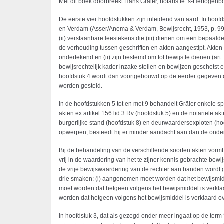
Met dit boek doorbreekt Hans Gräler, notaris te ’s-Hertogenbo
De eerste vier hoofdstukken zijn inleidend van aard. In hoofd
en Verdam (Asser/Anema & Verdam, Bewijsrecht, 1953, p. 99) o
(ii) verstaanbare leestekens die (iii) dienen om een bepaalde
de verhouding tussen geschriften en akten aangestipt. Akten zij
ondertekend en (ii) zijn bestemd om tot bewijs te dienen (art
bewijsrechtelijk kader inzake stellen en bewijzen geschetst 
hoofdstuk 4 wordt dan voortgebouwd op de eerder gegeven d
worden gesteld.
In de hoofdstukken 5 tot en met 9 behandelt Gräler enkele s
akten ex artikel 156 lid 3 Rv (hoofdstuk 5) en de notariële a
burgerlijke stand (hoofdstuk 8) en deurwaardersexploten (hoo
opwerpen, besteedt hij er minder aandacht aan dan de onde
Bij de behandeling van de verschillende soorten akten vormt d
vrij in de waardering van het te zijner kennis gebrachte b
de vrije bewijswaardering van de rechter aan banden wordt ge
drie smaken: (i) aangenomen moet worden dat het bewijsmiddel
moet worden dat hetgeen volgens het bewijsmiddel is verklaa
worden dat hetgeen volgens het bewijsmiddel is verklaard ov
In hoofdstuk 3, dat als gezegd onder meer ingaat op de term 