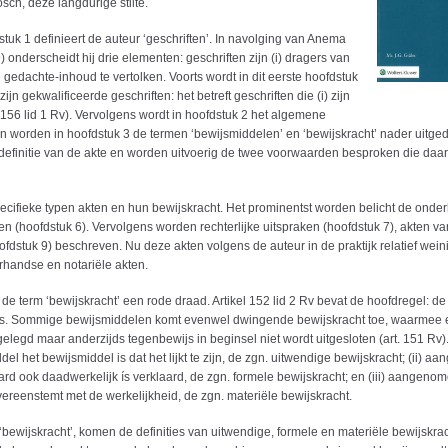
sch, deze langdurige stilte.
stuk 1 definieert de auteur ‘geschriften’. In navolging van Anema
nderscheidt hij drie elementen: geschriften zijn (i) dragers van
 gedachte-inhoud te vertolken. Voorts wordt in dit eerste hoofdstuk
n gekwalificeerde geschriften: het betreft geschriften die (i) zijn
. 156 lid 1 Rv). Vervolgens wordt in hoofdstuk 2 het algemene
en worden in hoofdstuk 3 de termen ‘bewijsmiddelen’ en ‘bewijskracht’ nader uitgedi
efinitie van de akte en worden uitvoerig de twee voorwaarden besproken die daa
pecifieke typen akten en hun bewijskracht. Het prominentst worden belicht de ond
kten (hoofdstuk 6). Vervolgens worden rechterlijke uitspraken (hoofdstuk 7), akten v
fdstuk 9) beschreven. Nu deze akten volgens de auteur in de praktijk relatief wein
rhandse en notariële akten.
e term ‘bewijskracht’ een rode draad. Artikel 152 lid 2 Rv bevat de hoofdregel: de 
ewijs. Sommige bewijsmiddelen komt evenwel dwingende bewijskracht toe, waarmee 
legd maar anderzijds tegenbewijs in beginsel niet wordt uitgesloten (art. 151 Rv). 
 het bewijsmiddel is dat het lijkt te zijn, de zgn. uitwendige bewijskracht; (ii) 
rd ook daadwerkelijk ís verklaard, de zgn. formele bewijskracht; en (iii) aangeno
ereenstemt met de werkelijkheid, de zgn. materiële bewijskracht.
‘bewijskracht’, komen de definities van uitwendige, formele en materiële bewijskrac