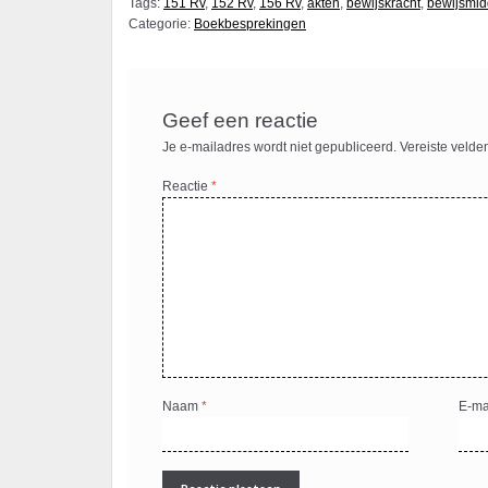
Tags:
151 Rv
,
152 Rv
,
156 Rv
,
akten
,
bewijskracht
,
bewijsmid
Categorie:
Boekbesprekingen
Geef een reactie
Je e-mailadres wordt niet gepubliceerd.
Vereiste velde
Reactie
*
Naam
*
E-ma