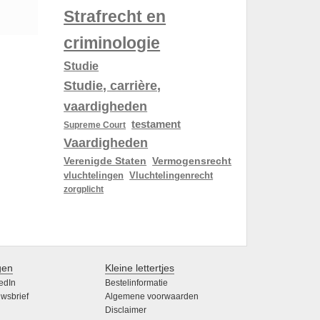
Strafrecht en
criminologie
Studie
Studie, carrière,
vaardigheden
testament
Supreme Court
Vaardigheden
Verenigde Staten
Vermogensrecht
vluchtelingen
Vluchtelingenrecht
zorgplicht
gen
Kleine lettertjes
edIn
Bestelinformatie
wsbrief
Algemene voorwaarden
Disclaimer