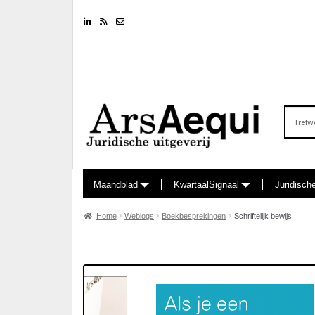
Linkedin
RSS feed
Nieuwsbrief
Zoeken
naar:
Maandblad
KwartaalSignaal
Juridisch
Home
Weblogs
Boekbesprekingen
Schriftelijk bewijs