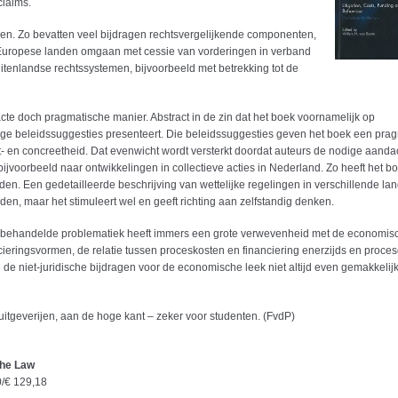
claims.
en. Zo bevatten veel bijdragen rechtsvergelijkende componenten,
Europese landen omgaan met cessie van vorderingen in verband
uitenlandse rechtssystemen, bijvoorbeeld met betrekking tot de
e doch pragmatische manier. Abstract in de zin dat het boek voornamelijk op
ige beleidssuggesties presenteert. Die beleidssuggesties geven het boek een pra
- en concreetheid. Dat evenwicht wordt versterkt doordat auteurs de nodige aanda
jvoorbeeld naar ontwikkelingen in collectieve acties in Nederland. Zo heeft het b
den. Een gedetailleerde beschrijving van wettelijke regelingen in verschillende l
en, maar het stimuleert wel en geeft richting aan zelfstandig denken.
 De behandelde problematiek heeft immers een grote verwevenheid met de economis
ncieringsvormen, de relatie tussen proceskosten en financiering enerzijds en proce
n de niet-juridische bijdragen voor de economische leek niet altijd even gemakkelijk
le uitgeverijen, aan de hoge kant – zeker voor studenten. (FvdP)
the Law
0/€ 129,18