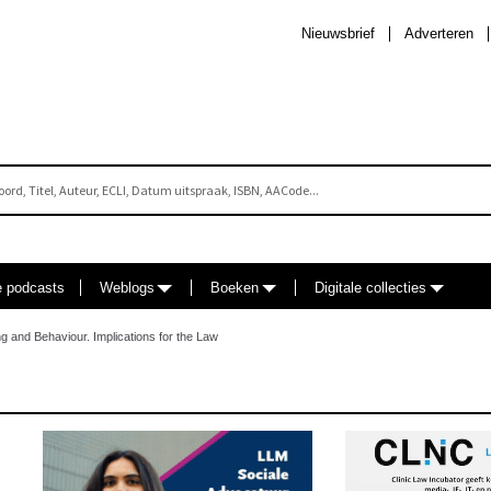
Nieuwsbrief
Adverteren
e podcasts
Weblogs
Boeken
Digitale collecties
ng and Behaviour. Implications for the Law