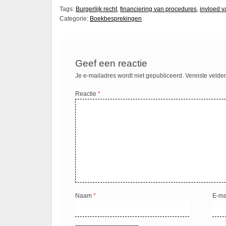
Tags:
Burgerlijk recht
,
financiering van procedures
,
invloed 
Categorie:
Boekbesprekingen
Geef een reactie
Je e-mailadres wordt niet gepubliceerd.
Vereiste velde
Reactie
*
Naam
*
E-ma