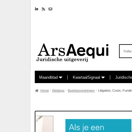
Linkedin
RSS feed
Nieuwsbrief
Zoeken
naar:
Maandblad
KwartaalSignaal
Juridisch
Home
Weblogs
Boekbesprekingen
Litigation, Costs, Fundi