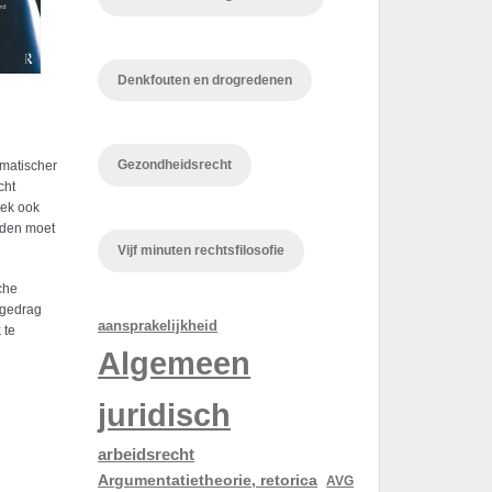
Denkfouten en drogredenen
Gezondheidsrecht
gmatischer
cht
oek ook
anden moet
Vijf minuten rechtsfilosofie
che
sgedrag
aansprakelijkheid
 te
Algemeen
juridisch
arbeidsrecht
Argumentatietheorie, retorica
AVG