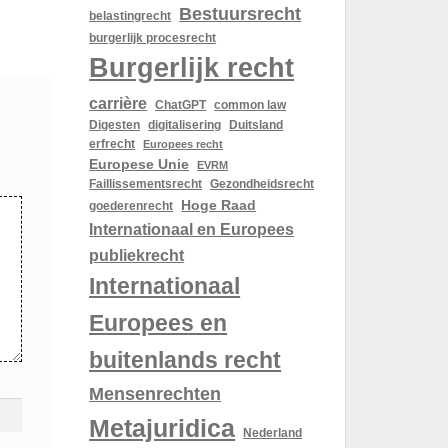
Bestuursrecht
belastingrecht
burgerlijk procesrecht
Burgerlijk recht
carrière
ChatGPT
common law
Digesten
digitalisering
Duitsland
erfrecht
Europees recht
Europese Unie
EVRM
Gezondheidsrecht
Faillissementsrecht
Hoge Raad
goederenrecht
Internationaal en Europees
publiekrecht
Internationaal
Europees en
buitenlands recht
Mensenrechten
Metajuridica
Nederland