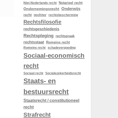
Notarieel recht
Niet-Nederlands recht
Onderwijs
Ondernemingsrecht
rechter
recht
rechtsbescherming
Rechtsfilosofie
rechtsgeschiedenis
Rechtspleging
rechtspraak
rechtsstaat
Romeins recht
schadevergoeding
Romeins recht
Sociaal-economisch
recht
Sociaal recht
Socialezekerheidsrecht
Staats- en
bestuursrecht
Staatsrecht / constitutioneel
recht
Strafrecht