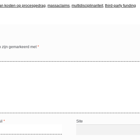
van kosten op procesgedrag
,
massaclaims
,
multidisciplinariteit
,
third-party funding
n zijn gemarkeerd met
*
il
*
Site