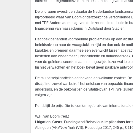
intellectuele-eigendoms­zaken en de financiering van massa
De bijdragen overstijgen daarbij de Nederlandse landsgrenz
bijvoorbeeld waar Van Boom onderzoekt hoe verschillende 
met TPF. Andere auteurs geven de lezer een introductie in b
financiering van massaclaims in Duitsland door Stadler.
Het boek behandelt voornoemde problematiek op een abstract
beleidsniveau naar de vraagstukken kijkt en dan ook de nod
karakter, en brengen daarmee een evenwicht tussen abstract
besteden aan onder meer jurisprudentie en dataonderzoek, bi
voor de geïnteresseerde maar niet-ingewijde lezer wat te bie
hij niet verwachten en het boek bevat geen pasklare antwoord
De multidisciplinariteit biedt bovendien welkome context.
discipline, zowel wat betreft het ontstaan van bepaalde fina
anderzijds, en de opkomst en de vitaliteit van TPF. Wel zulle
volgen zijn.
Punt blijft de prijs. Die is, conform gebruik van internationa
W.H. van Boom (red.)
Litigation, Costs, Funding and Behaviour. Implications for 
Abingdon (VK)/New York (VS): Routledge 2017, 245 p., £ 11