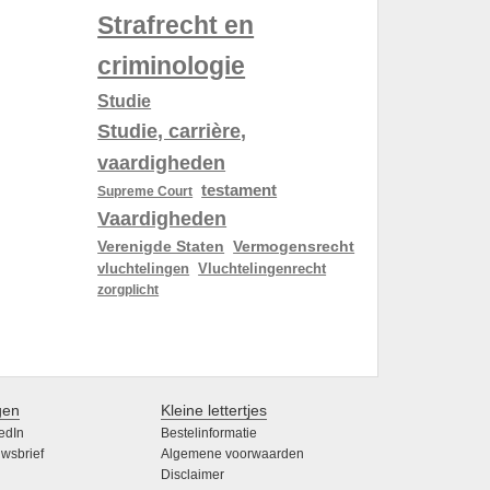
Strafrecht en
criminologie
Studie
Studie, carrière,
vaardigheden
testament
Supreme Court
Vaardigheden
Verenigde Staten
Vermogensrecht
vluchtelingen
Vluchtelingenrecht
zorgplicht
gen
Kleine lettertjes
edIn
Bestelinformatie
wsbrief
Algemene voorwaarden
Disclaimer