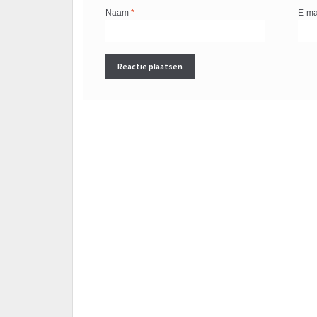
Naam
*
E-ma