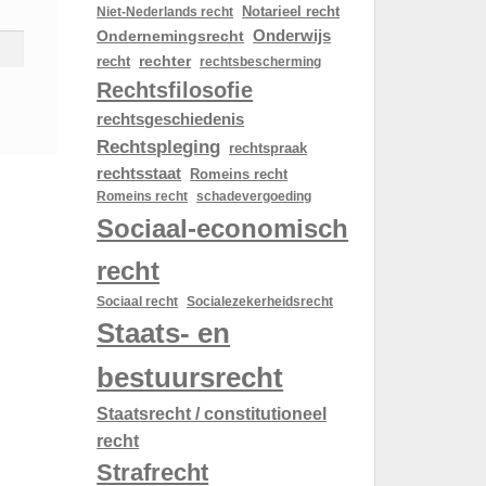
Notarieel recht
Niet-Nederlands recht
Onderwijs
Ondernemingsrecht
rechter
recht
rechtsbescherming
Rechtsfilosofie
rechtsgeschiedenis
Rechtspleging
rechtspraak
rechtsstaat
Romeins recht
schadevergoeding
Romeins recht
Sociaal-economisch
recht
Sociaal recht
Socialezekerheidsrecht
Staats- en
bestuursrecht
Staatsrecht / constitutioneel
recht
Strafrecht