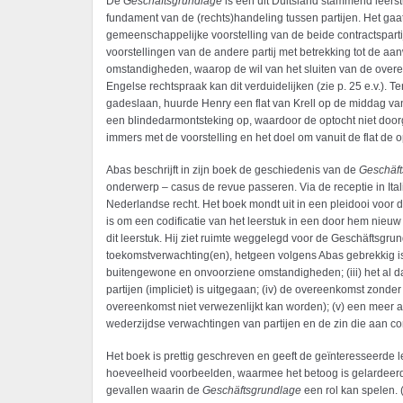
De
Geschäftsgrundlage
is een uit Duitsland stammend leerstuk
fundament van de (rechts)handeling tussen partijen. Het ga
gemeenschappelijke voorstelling van de beide contractspartij
voorstellingen van de andere partij met betrekking tot de a
omstandigheden, waarop de wil van het sluiten van de overe
Engelse rechtspraak kan dit verduidelijken (zie p. 25 e.v.).
gadeslaan, huurde Henry een flat van Krell op de middag van
een blindedarmontsteking op, waardoor de optocht niet doorg
immers met de voorstelling en het doel om vanuit de flat de
Abas beschrijft in zijn boek de geschiedenis van de
Geschäft
onderwerp – casus de revue passeren. Via de receptie in Itali
Nederlandse recht. Het boek mondt uit in een pleidooi voor d
is om een codificatie van het leerstuk in een door hem nieuw 
dit leerstuk. Hij ziet ruimte weggelegd voor de Geschäftsgru
toekomstverwachting(en), hetgeen volgens Abas gebrekkig is 
buitengewone en onvoorziene omstandigheden; (iii) het al 
partijen (impliciet) is uitgegaan; (iv) de overeenkomst zond
overeenkomst niet verwezenlijkt kan worden); (v) een meer a
wederzijdse verwachtingen van partijen en de zin die aan 
Het boek is prettig geschreven en geeft de geïnteresseerde l
hoeveelheid voorbeelden, waarmee het betoog is gelardeerd,
gevallen waarin de
Geschäftsgrundlage
een rol kan spelen. 