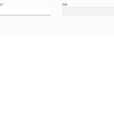
il
*
Site