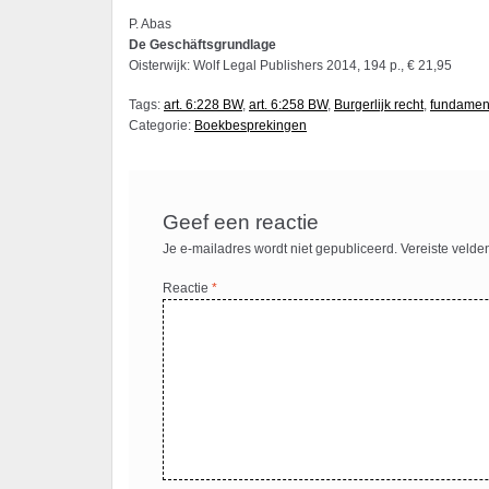
P. Abas
De Geschäftsgrundlage
Oisterwijk: Wolf Legal Publishers 2014, 194 p., € 21,95
Tags:
art. 6:228 BW
,
art. 6:258 BW
,
Burgerlijk recht
,
fundament
Categorie:
Boekbesprekingen
Geef een reactie
Je e-mailadres wordt niet gepubliceerd.
Vereiste velde
Reactie
*