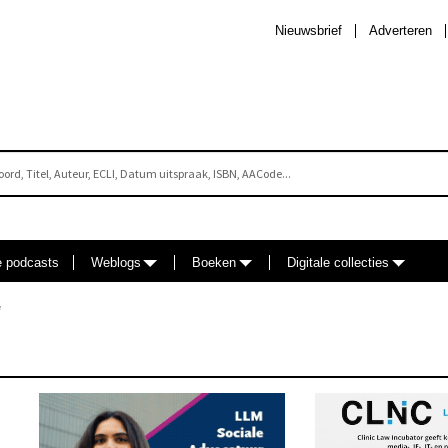
Nieuwsbrief
Adverteren
e podcasts
Weblogs
Boeken
Digitale collecties
e