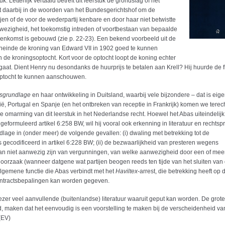
. Letterlijk vertaald betreft dit leerstuk de grondslag of het
at daarbij in de woorden van het Bundesgerichtshof om de
en of de voor de wederpartij kenbare en door haar niet betwistte
anwezigheid, het toekomstig intreden of voortbestaan van bepaalde
enkomst is gebouwd (zie p. 22-23). Een bekend voorbeeld uit de
 Teneinde de kroning van Edward VII in 1902 goed te kunnen
 de kroningsoptocht. Kort voor de optocht loopt de koning echter
aat. Dient Henry nu desondanks de huurprijs te betalen aan Krell? Hij huurde de f
 optocht te kunnen aanschouwen.
sgrundlage
en haar ontwikkeling in Duitsland, waarbij vele bijzondere – dat is eig
ë, Portugal en Spanje (en het ontbreken van receptie in Frankrijk) komen we terecht
e omarming van dit leerstuk in het Nederlandse recht. Hoewel het Abas uiteindelijk
geformuleerd artikel 6:258 BW, wil hij vooral ook erkenning in literatuur en rechts
ndlage in (onder meer) de volgende gevallen: (i) dwaling met betrekking tot de
gecodificeerd in artikel 6:228 BW; (ii) de bezwaarlijkheid van presteren wegens
dan niet aanwezig zijn van vergunningen, van welke aanwezigheid door een of mee
er oorzaak (wanneer datgene wat partijen beogen reeds ten tijde van het sluiten van
lgemene functie die Abas verbindt met het
Haviltex
-arrest, die betrekking heeft op 
contractsbepalingen kan worden gegeven.
ezer veel aanvullende (buitenlandse) literatuur waaruit geput kan worden. De grote
 maken dat het eenvoudig is een voorstelling te maken bij de verscheidenheid va
(EV)