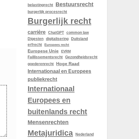
Bestuursrecht
belastingrecht
burgerlijk procesrecht
Burgerlijk recht
carrière
ChatGPT
common law
Digesten
digitalisering
Duitsland
erfrecht
Europees recht
Europese Unie
EVRM
Gezondheidsrecht
Faillissementsrecht
Hoge Raad
goederenrecht
Internationaal en Europees
publiekrecht
Internationaal
Europees en
buitenlands recht
Mensenrechten
Metajuridica
Nederland