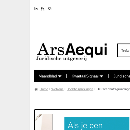
Linkedin
RSS feed
Nieuwsbrief
Zoeken
naar:
Maandblad
KwartaalSignaal
Juridisch
Home
Weblogs
Boekbesprekingen
De Geschäftsgrundlag