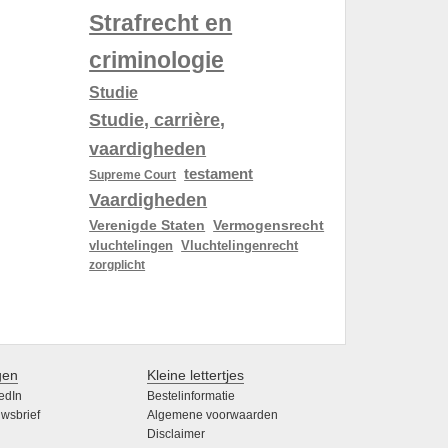
Strafrecht en
criminologie
Studie
Studie, carrière,
vaardigheden
testament
Supreme Court
Vaardigheden
Verenigde Staten
Vermogensrecht
vluchtelingen
Vluchtelingenrecht
zorgplicht
gen
Kleine lettertjes
edIn
Bestelinformatie
wsbrief
Algemene voorwaarden
Disclaimer