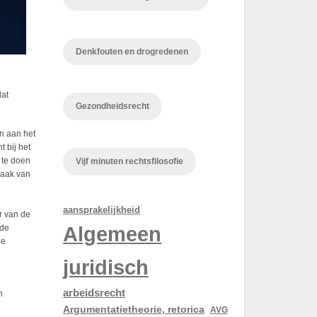
Denkfouten en drogredenen
lat
Gezondheidsrecht
en aan het
 bij het
 te doen
Vijf minuten rechtsfilosofie
praak van
aansprakelijkheid
r van de
Algemeen
 de
de
juridisch
arbeidsrecht
n
Argumentatietheorie, retorica
AVG