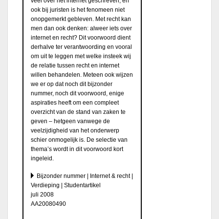
veel over het internet geschreven, en
ook bij juristen is het fenomeen niet
onopgemerkt gebleven. Met recht kan
men dan ook denken: alweer iets over
internet en recht? Dit voorwoord dient
derhalve ter verantwoording en vooral
om uit te leggen met welke insteek wij
de relatie tussen recht en internet
willen behandelen. Meteen ook wijzen
we er op dat noch dit bijzonder
nummer, noch dit voorwoord, enige
aspiraties heeft om een compleet
overzicht van de stand van zaken te
geven – hetgeen vanwege de
veelzijdigheid van het onderwerp
schier onmogelijk is. De selectie van
thema’s wordt in dit voorwoord kort
ingeleid.
Bijzonder nummer | Internet & recht |
Verdieping | Studentartikel
juli 2008
AA20080490