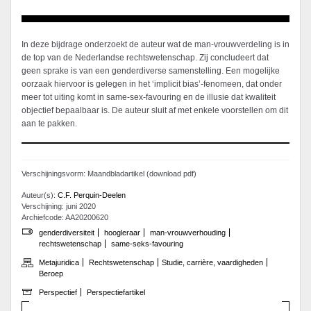
In deze bijdrage onderzoekt de auteur wat de man-vrouwverdeling is in
de top van de Nederlandse rechtswetenschap. Zij concludeert dat
geen sprake is van een genderdiverse samenstelling. Een mogelijke
oorzaak hiervoor is gelegen in het ‘implicit bias’-fenomeen, dat onder
meer tot uiting komt in same-sex-favouring en de illusie dat kwaliteit
objectief bepaalbaar is. De auteur sluit af met enkele voorstellen om dit
aan te pakken.
Verschijningsvorm: Maandbladartikel (download pdf)
Auteur(s):
C.F. Perquin-Deelen
Verschijning: juni 2020
Archiefcode: AA20200620
genderdiversiteit
hoogleraar
man-vrouwverhouding
rechtswetenschap
same-seks-favouring
Metajuridica
Rechtswetenschap
Studie, carrière, vaardigheden
Beroep
Perspectief
Perspectiefartikel