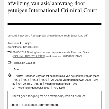
afwijzing van asielaanvraag door
getuigen International Criminal Court
Verschijningsvorm: Rechtspraak Vreemdelingenrecht (download pdf)
Auteur(s):
H. Battjes
Archiefcode: RV20140015
27-06-2014 Afdeling bestuursrechtspraak van de Raad van State
(
ECLI:NL:RVS:2014:2426
) zaaknummer: 201310221/1/V1
Exclusion Clauses
Asiel
(EVRM) Europees verdrag tot bescherming van de rechten van de mens
Art. 1
Art. 2
Art. 3
Art. 6
(Vw 2000) Vreemdelingenwet 2000
Art
82
Art. 29, lid 1
Art. 45
Vluchtelingenverdrag
Art.
1F
Vreemdelingenbesluit (oud)
Art. 3.107
U heeft geen toegang tot de download(s) van dit product.
Login
of bekijk onze
abonnementen