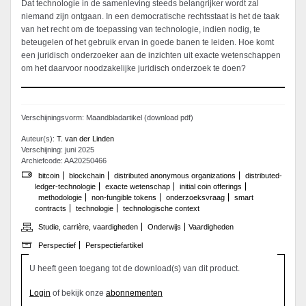
Dat technologie in de samenleving steeds belangrijker wordt zal
niemand zijn ontgaan. In een democratische rechtsstaat is het de taak
van het recht om de toepassing van technologie, indien nodig, te
beteugelen of het gebruik ervan in goede banen te leiden. Hoe komt
een juridisch onderzoeker aan de inzichten uit exacte wetenschappen
om het daarvoor noodzakelijke juridisch onderzoek te doen?
Verschijningsvorm: Maandbladartikel (download pdf)
Auteur(s):
T. van der Linden
Verschijning: juni 2025
Archiefcode: AA20250466
bitcoin
blockchain
distributed anonymous organizations
distributed-
ledger-technologie
exacte wetenschap
initial coin offerings
methodologie
non-fungible tokens
onderzoeksvraag
smart
contracts
technologie
technologische context
Studie, carrière, vaardigheden
Onderwijs
Vaardigheden
Perspectief
Perspectiefartikel
U heeft geen toegang tot de download(s) van dit product.
Login
of bekijk onze
abonnementen