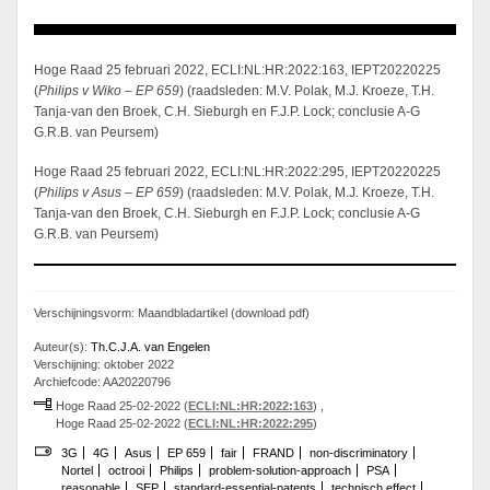
Hoge Raad 25 februari 2022, ECLI:NL:HR:2022:163, IEPT20220225
(
Philips v Wiko – EP 659
) (raadsleden: M.V. Polak, M.J. Kroeze, T.H.
Tanja-van den Broek, C.H. Sieburgh en F.J.P. Lock; conclusie A-G
G.R.B. van Peursem)
Hoge Raad 25 februari 2022, ECLI:NL:HR:2022:295, IEPT20220225
(
Philips v Asus – EP 659
) (raadsleden: M.V. Polak, M.J. Kroeze, T.H.
Tanja-van den Broek, C.H. Sieburgh en F.J.P. Lock; conclusie A-G
G.R.B. van Peursem)
Verschijningsvorm: Maandbladartikel (download pdf)
Auteur(s):
Th.C.J.A. van Engelen
Verschijning: oktober 2022
Archiefcode: AA20220796
Hoge Raad 25-02-2022 (
ECLI:NL:HR:2022:163
) ,
Hoge Raad 25-02-2022 (
ECLI:NL:HR:2022:295
)
3G
4G
Asus
EP 659
fair
FRAND
non-discriminatory
Nortel
octrooi
Philips
problem-solution-approach
PSA
reasonable
SEP
standard-essential-patents
technisch effect