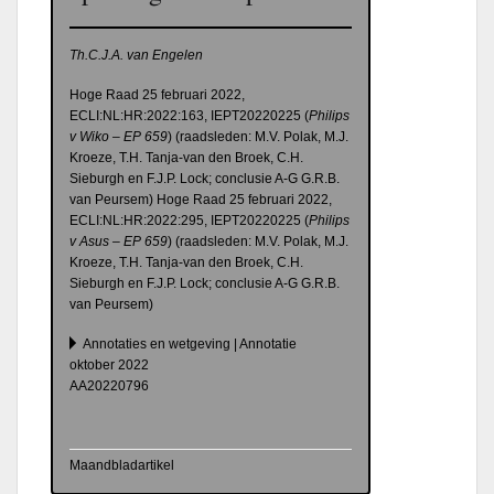
Th.C.J.A. van Engelen
Hoge Raad 25 februari 2022,
ECLI:NL:HR:2022:163, IEPT20220225 (
Philips
v Wiko – EP 659
) (raadsleden: M.V. Polak, M.J.
Kroeze, T.H. Tanja-van den Broek, C.H.
Sieburgh en F.J.P. Lock; conclusie A-G G.R.B.
van Peursem) Hoge Raad 25 februari 2022,
ECLI:NL:HR:2022:295, IEPT20220225 (
Philips
v Asus – EP 659
) (raadsleden: M.V. Polak, M.J.
Kroeze, T.H. Tanja-van den Broek, C.H.
Sieburgh en F.J.P. Lock; conclusie A-G G.R.B.
van Peursem)
Annotaties en wetgeving | Annotatie
oktober 2022
AA20220796
Maandbladartikel