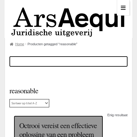
Home
Producten getagged “reasonable”
reasonable
Enig resultaat
Octrooi vereist een effectieve
oplossing van een probleem