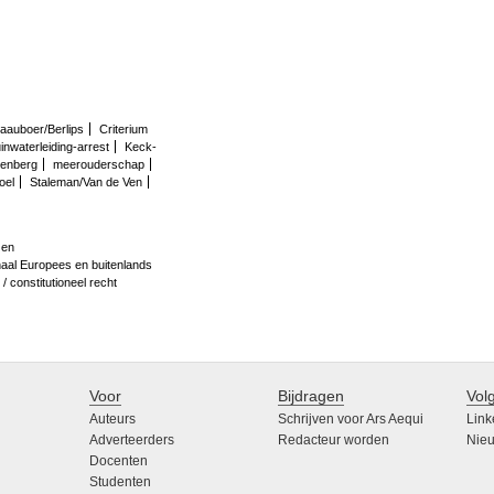
laauboer/Berlips
Criterium
nwaterleiding-arrest
Keck-
enberg
meerouderschap
oel
Staleman/Van de Ven
 en
naal Europees en buitenlands
/ constitutioneel recht
Voor
Bijdragen
Vol
Auteurs
Schrijven voor Ars Aequi
Link
Adverteerders
Redacteur worden
Nieu
Docenten
Studenten