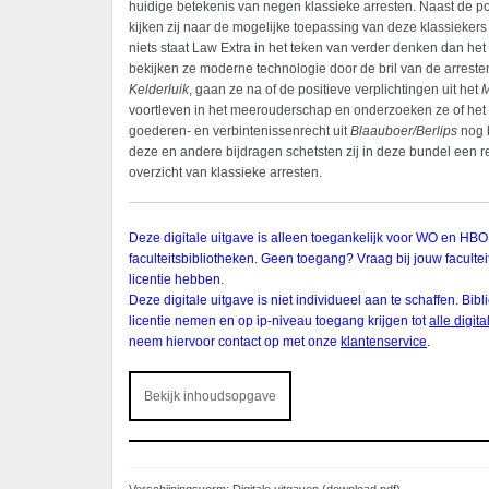
huidige betekenis van negen klassieke arresten. Naast de pos
kijken zij naar de mogelijke toepassing van deze klassiekers 
niets staat Law Extra in het teken van verder denken dan het 
bekijken ze moderne technologie door de bril van de arrest
Kelderluik
, gaan ze na of de positieve verplichtingen uit het
M
voortleven in het meerouderschap en onderzoeken ze of het
goederen- en verbintenissenrecht uit
Blaauboer/Berlips
nog 
deze en andere bijdragen schetsten zij in deze bundel een 
overzicht van klassieke arresten.
Deze digitale uitgave is alleen toegankelijk voor WO en HBO
faculteitsbibliotheken. Geen toegang? Vraag bij jouw faculteit
licentie hebben.
Deze digitale uitgave is niet individueel aan te schaffen. Bi
licentie nemen en op ip-niveau toegang krijgen tot
alle digit
neem hiervoor contact op met onze
klantenservice
.
Bekijk inhoudsopgave
Verschijningsvorm: Digitale uitgaven (download pdf)