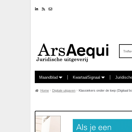
Linkedin
RSS feed
Nieuwsbrief
Zoeken
naar:
Maandblad
KwartaalSignaal
Juridisch
Home
Digitale uitgaven
Klassiekers onder de loep (Digitaal b