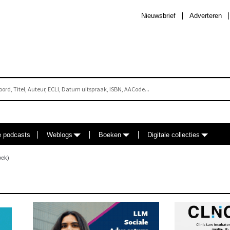
Nieuwsbrief
Adverteren
e podcasts
Weblogs
Boeken
Digitale collecties
oek)