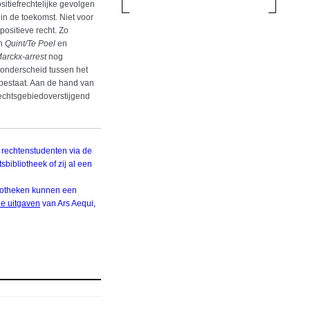
itiefrechtelijke gevolgen
in de toekomst. Niet voor
positieve recht. Zo
en
Quint/Te Poel
en
arckx-arrest
nog
 onderscheid tussen het
bestaat. Aan de hand van
rechtsgebiedoverstijgend
 rechtenstudenten via de
sbibliotheek of zij al een
bliotheken kunnen een
ale uitgaven
van Ars Aequi,