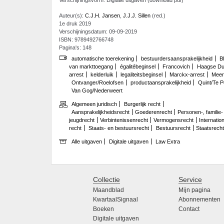
Auteur(s):
C.J.H. Jansen
,
J.J.J. Sillen
(red.)
1e druk 2019
Verschijningsdatum: 09-09-2019
ISBN: 9789492766748
Pagina's: 148
automatische toerekening
bestuurdersaansprakelijkheid
B
van markttoegang
égalitébeginsel
Francovich
Haagse Dui
arrest
kelderluik
legaliteitsbeginsel
Marckx-arrest
Meer
Ontvanger/Roelofsen
productaansprakelijkheid
Quint/Te P
Van Gog/Nederweert
Algemeen juridisch
Burgerlijk recht
Aansprakelijkheidsrecht
Goederenrecht
Personen-, familie-
jeugdrecht
Verbintenissenrecht
Vermogensrecht
Internatio
recht
Staats- en bestuursrecht
Bestuursrecht
Staatsrecht 
Alle uitgaven
Digitale uitgaven
Law Extra
Collectie
Service
Maandblad
Mijn pagina
KwartaalSignaal
Abonnementen
Boeken
Contact
Digitale uitgaven