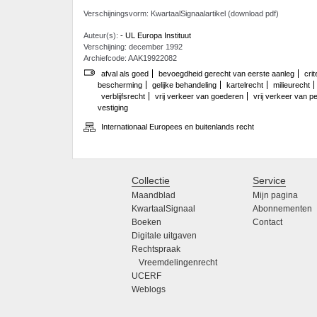
Verschijningsvorm: KwartaalSignaalartikel (download pdf)
Auteur(s):
- UL Europa Instituut
Verschijning: december 1992
Archiefcode: AAK19922082
afval als goed
bevoegdheid gerecht van eerste aanleg
cri
bescherming
gelijke behandeling
kartelrecht
milieurecht
verblijfsrecht
vrij verkeer van goederen
vrij verkeer van p
vestiging
Internationaal Europees en buitenlands recht
Collectie
Service
Maandblad
Mijn pagina
KwartaalSignaal
Abonnementen
Boeken
Contact
Digitale uitgaven
Rechtspraak
Vreemdelingenrecht
UCERF
Weblogs