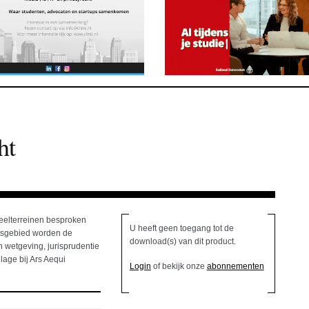
ht
deelterreinen besproken
U heeft geen toegang tot de
htsgebied worden de
download(s) van dit product.
 wetgeving, jurisprudentie
lage bij Ars Aequi
Login
of bekijk onze
abonnementen