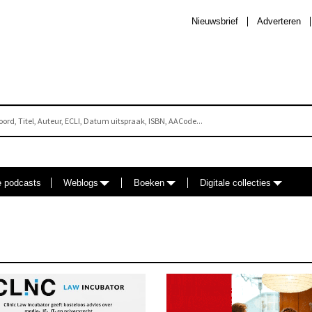
Nieuwsbrief
Adverteren
e podcasts
Weblogs
Boeken
Digitale collecties