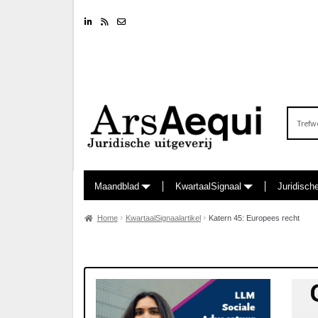
Linkedin
RSS feed
Nieuwsbrief
Zoeken
naar:
Maandblad
KwartaalSignaal
Juridisch
Home
KwartaalSignaalartikel
Katern 45: Europees recht