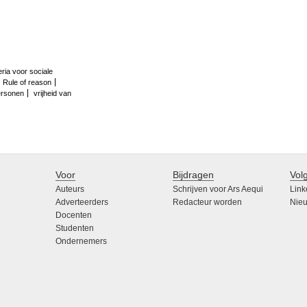
teria voor sociale
Rule of reason
ersonen
vrijheid van
Voor
Bijdragen
Vol
Auteurs
Schrijven voor Ars Aequi
Link
Adverteerders
Redacteur worden
Nieu
Docenten
Studenten
Ondernemers