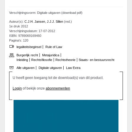
Verschijningsvorm: Digitale uitgaven (download pdf)
Auteur(s):
C.J.H. Jansen
,
J.J.J. Sillen
(red.)
1e druk 2012
Verschijningsdatum: 17-07-2012
ISBN: 9789069169460
Pagina's: 120
legaliteitsbeginsel
Rule of Law
Burgerlijk recht
Metajuridica
Inleiding
Rechtsfilosofie
Rechtstheorie
Staats- en bestuursrecht
Alle uitgaven
Digitale uitgaven
Law Extra
U heeft geen toegang tot de download(s) van dit product.
Login
of bekijk onze
abonnementen