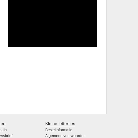
gen
Kleine lettertjes
edIn
Bestelinformatie
wsbrief
Algemene voorwaarden