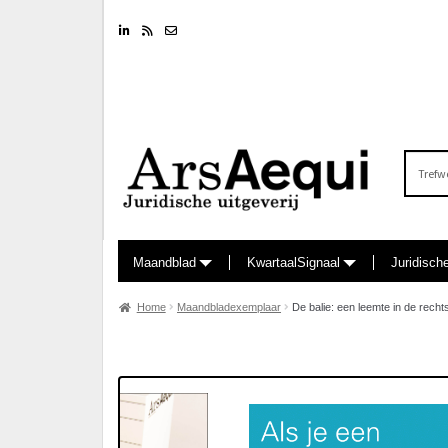
Linkedin
RSS feed
Nieuwsbrief
Zoeken
naar:
Maandblad
KwartaalSignaal
Juridisch
Home
Maandbladexemplaar
De balie: een leemte in de recht