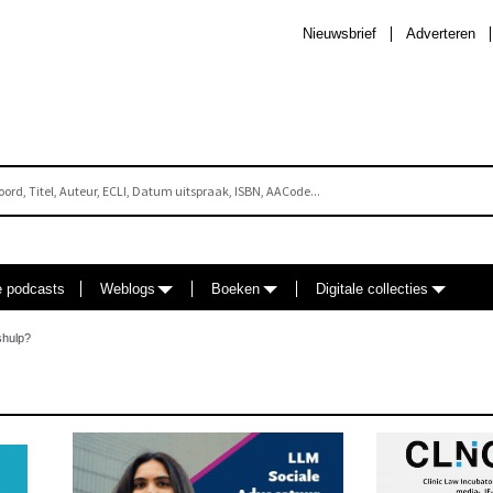
Nieuwsbrief
Adverteren
e podcasts
Weblogs
Boeken
Digitale collecties
shulp?