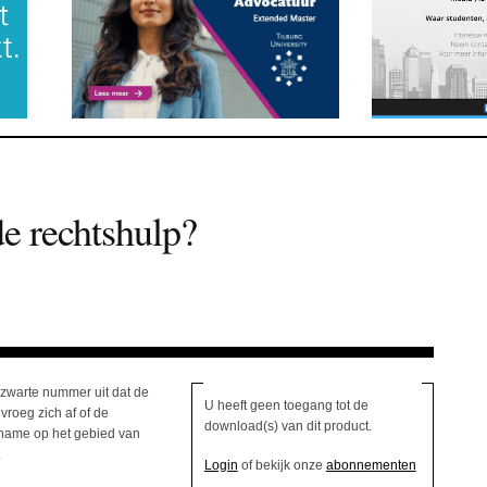
de rechtshulp?
e zwarte nummer uit dat de
U heeft geen toegang tot de
roeg zich af of de
download(s) van dit product.
 name op het gebied van
.
Login
of bekijk onze
abonnementen