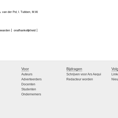
. van der Pol
,
I. Tubben
,
M.W.
uwarden
onafhankelijkheid
Voor
Bijdragen
Vol
Auteurs
Schrijven voor Ars Aequi
Link
Adverteerders
Redacteur worden
Nieu
Docenten
Studenten
Ondernemers