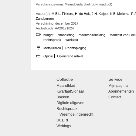
Verschijningsvorm: Maandbladartikel (download pdf)
Auteur(s):
M.E.L. Fikkers
,
H. de Hek
,
J.H. Kuijper
,
K.E. Mollema
,
R.A
Zandbergen
Verschijning: december 2017
Archiefcode: AA20171024
budget
financiering
machtenscheiding
Manifest van Lee
rechtspraak
werklast
Metajuridica
Rechtspleging
Opinie
Opiniërend artikel
Collectie
Service
Maandblad
Mijn pagina
KwartaalSignaal
Abonnementen
Boeken
Contact
Digitale uitgaven
Rechtspraak
Vreemdelingenrecht
UCERF
Weblogs