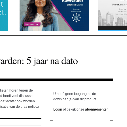
rden: 5 jaar na dato
lieten horen tegen de
U heeft geen toegang tot de
d heeft veel discussie
download(s) van dit product.
 moet echter ook worden
atie van de trias politica
Login
of bekijk onze
abonnementen