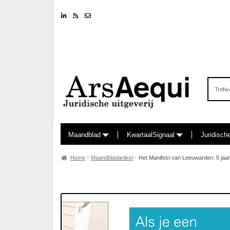
Linkedin
RSS feed
Nieuwsbrief
Zoeken
naar:
Maandblad
KwartaalSignaal
Juridisch
Home
Maandbladartikel
Het Manifest van Leeuwarden: 5 jaar