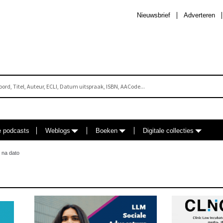
Nieuwsbrief
Adverteren
e podcasts
Weblogs
Boeken
Digitale collecties
 na dato