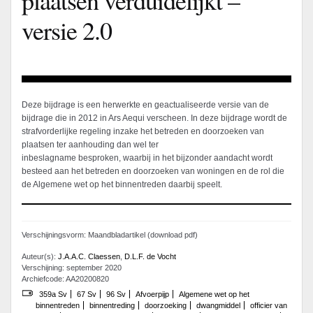
versie 2.0
Deze bijdrage is een herwerkte en geactualiseerde versie van de
bijdrage die in 2012 in Ars Aequi verscheen. In deze bijdrage wordt de
strafvorderlijke regeling inzake het betreden en doorzoeken van
plaatsen ter aanhouding dan wel ter
inbeslagname besproken, waarbij in het bijzonder aandacht wordt
besteed aan het betreden en doorzoeken van woningen en de rol die
de Algemene wet op het binnentreden daarbij speelt.
Verschijningsvorm: Maandbladartikel (download pdf)
Auteur(s):
J.A.A.C. Claessen
,
D.L.F. de Vocht
Verschijning: september 2020
Archiefcode: AA20200820
359a Sv
67 Sv
96 Sv
Afvoerpijp
Algemene wet op het
binnentreden
binnentreding
doorzoeking
dwangmiddel
officier van