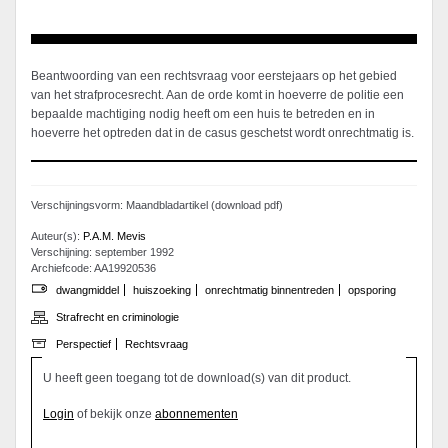
Beantwoording van een rechtsvraag voor eerstejaars op het gebied
van het strafprocesrecht. Aan de orde komt in hoeverre de politie een
bepaalde machtiging nodig heeft om een huis te betreden en in
hoeverre het optreden dat in de casus geschetst wordt onrechtmatig is.
Verschijningsvorm: Maandbladartikel (download pdf)
Auteur(s):
P.A.M. Mevis
Verschijning: september 1992
Archiefcode: AA19920536
dwangmiddel
huiszoeking
onrechtmatig binnentreden
opsporing
Strafrecht en criminologie
Perspectief
Rechtsvraag
U heeft geen toegang tot de download(s) van dit product.
Login
of bekijk onze
abonnementen