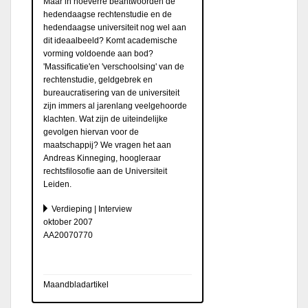
Maar in hoeverre beantwoorden de
hedendaagse rechtenstudie en de
hedendaagse universiteit nog wel aan
dit ideaalbeeld? Komt academische
vorming voldoende aan bod?
'Massiﬁcatie'en 'verschoolsing' van de
rechtenstudie, geldgebrek en
bureaucratisering van de universiteit
zijn immers al jarenlang veelgehoorde
klachten. Wat zijn de uiteindelijke
gevolgen hiervan voor de
maatschappij? We vragen het aan
Andreas Kinneging, hoogleraar
rechtsﬁlosoﬁe aan de Universiteit
Leiden.
Verdieping | Interview
oktober 2007
AA20070770
Maandbladartikel