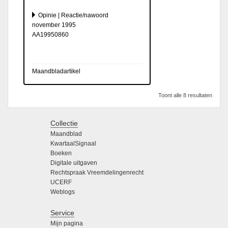
Opinie | Reactie/nawoord
november 1995
AA19950860
Maandbladartikel
Toont alle 8 resultaten
Collectie
Maandblad
KwartaalSignaal
Boeken
Digitale uitgaven
Rechtspraak Vreemdelingenrecht
UCERF
Weblogs
Service
Mijn pagina