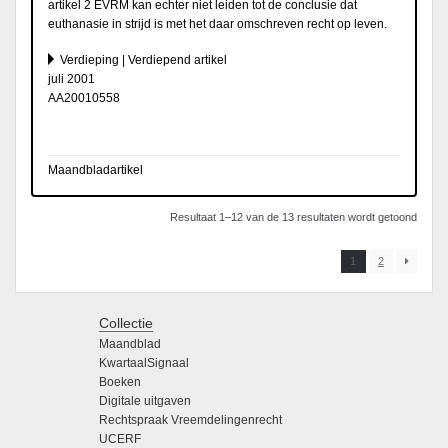
artikel 2 EVRM kan echter niet leiden tot de conclusie dat
euthanasie in strijd is met het daar omschreven recht op leven.
Verdieping | Verdiepend artikel
juli 2001
AA20010558
Maandbladartikel
Resultaat 1–12 van de 13 resultaten wordt getoond
1
2
Collectie
Maandblad
KwartaalSignaal
Boeken
Digitale uitgaven
Rechtspraak Vreemdelingenrecht
UCERF