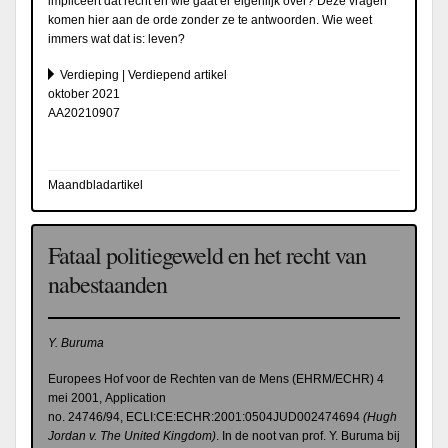
impliceert dat recht en wie gaat er eigenlijk over? Deze vragen
komen hier aan de orde zonder ze te antwoorden. Wie weet
immers wat dat is: leven?
Verdieping | Verdiepend artikel
oktober 2021
AA20210907
Maandbladartikel
Fataal politiegeweld en het recht van
nabestaanden
Y. Buruma
Europees Hof voor de Rechten van de Mens (EHRM/ECHR) 4
mei 2001,
Application
no.
24746/94, ECLI:CE:ECHR:2001:0504JUD002474694
(Hugh
Jordan v. The United Kingdom)
. In de noot van prof. Y. Buruma bij