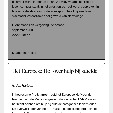
dit arrest wordt ingegaan op art. 2 EVRM waarbij het recht op
leven centraal staat. In het arrest en de noot wordt besproken in
hoeverre de staat een onderzoeksplicht heeft bij een fataal
slachtoffer veroorzaakt door geweld van staatswege.
Annotaties en wetgeving | Annotatie
september 2001
AA20010665
Maandbladartikel
Het Europese Hof over hulp bij suïcide
G. den Hartogh
In het recente Pretty-arrest heeft het Europese Hof voor de
Rechten van de Mens vastgesteld dat onder het EVRM staten
het recht hebben om hulp bij suïcide categorisch te verbieden.
De overwegingenvan het Hof maken duidelijk hoe het recht op