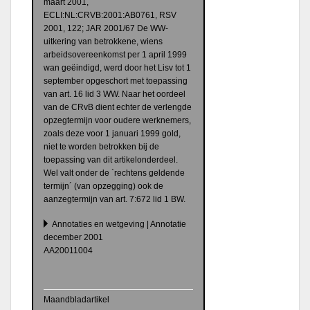
maart 2001,
ECLI:NL:CRVB:2001:AB0761, RSV
2001, 122; JAR 2001/67 De WW-
uitkering van betrokkene, wiens
arbeidsovereenkomst per 1 april 1999
wan geëindigd, werd door het Lisv tot 1
september opgeschort met toepassing
van art. 16 lid 3 WW. Naar het oordeel
van de CRvB dient echter de verlengde
opzegtermijn voor oudere werknemers,
zoals deze voor 1 januari 1999 gold,
niet te worden betrokken bij de
toepassing van dit artikelonderdeel.
Wel valt onder de `rechtens geldende
termijn´ (van opzegging) ook de
aanzegtermijn van art. 7:672 lid 1 BW.
Annotaties en wetgeving | Annotatie
december 2001
AA20011004
Maandbladartikel