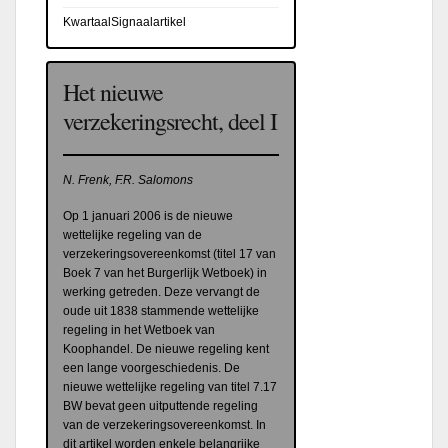
KwartaalSignaalartikel
Het nieuwe
verzekeringsrecht, deel I
N. Frenk, F.R. Salomons
Op 1 januari 2006 is de nieuwe
wettelijke regeling van de
verzekeringsovereenkomst (titel 17 van
Boek 7 van het Burgerlijk Wetboek) in
werking getreden. Deze vervangt de
oude uit 1838 stammende wettelijke
regeling in het Wetboek van
Koophandel. De nieuwe regeling kent
een lange voorgeschiedenis. De
nieuwe wettelijke regeling van titel 7.17
BW bevat geen uitputtende regeling
van de verzekeringsovereenkomst. In
dit artikel worden enkele belangrijke