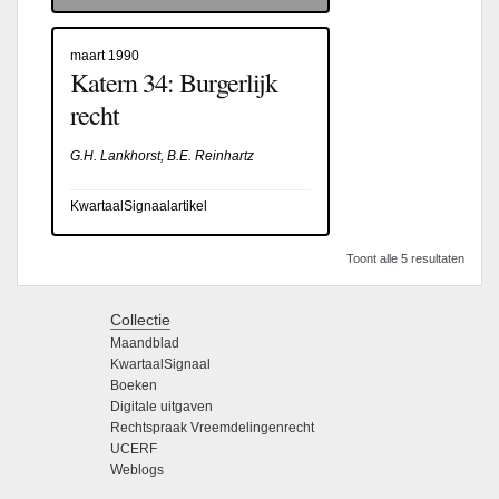
maart 1990
Katern 34: Burgerlijk
recht
G.H. Lankhorst, B.E. Reinhartz
KwartaalSignaalartikel
Toont alle 5 resultaten
Collectie
Maandblad
KwartaalSignaal
Boeken
Digitale uitgaven
Rechtspraak Vreemdelingenrecht
UCERF
Weblogs