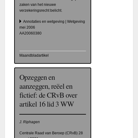
zaken van het nieuwe
verzekeringsrecht belicht.
Annotaties en wetgeving | Wetgeving
mei 2006
AA20060380
Maandbladartikel
Opzeggen en
aanzeggen, reëel en
fictief: de CRvB over
artikel 16 lid 3 WW
J. Riphagen
Centrale Raad van Beroep (CRvB) 28