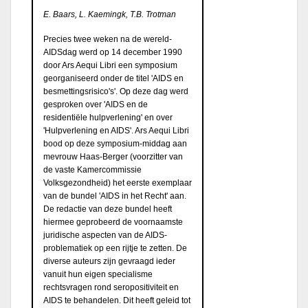
E. Baars, L. Kaemingk, T.B. Trotman
Precies twee weken na de wereld-
AIDSdag werd op 14 december 1990
door Ars Aequi Libri een symposium
georganiseerd onder de titel 'AIDS en
besmettingsrisico's'. Op deze dag werd
gesproken over 'AIDS en de
residentiële hulpverlening' en over
'Hulpverlening en AIDS'. Ars Aequi Libri
bood op deze symposium-middag aan
mevrouw Haas-Berger (voorzitter van
de vaste Kamercommissie
Volksgezondheid) het eerste exemplaar
van de bundel 'AIDS in het Recht' aan.
De redactie van deze bundel heeft
hiermee geprobeerd de voornaamste
juridische aspecten van de AIDS-
problematiek op een rijtje te zetten. De
diverse auteurs zijn gevraagd ieder
vanuit hun eigen specialisme
rechtsvragen rond seropositiviteit en
AIDS te behandelen. Dit heeft geleid tot