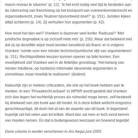
macro-niveau te situeren’ (p. 12). ‘Is het echt nodig veel tijd te besteden aan
de rubricering van franchising op het kruispunt van overeenkomstenrecht en
organisatierecht, zoals Teubner bijvoorbeeld doet?’ (p. 151). Juristen kijken
altijd achterom (p. 14). Zij verhullen hun argumenten (p. 42).
Hoe moet het dan wel? Vranken is daarover veel korter. Radicaal? ‘Met
juridische dogmatiek is op zichzelf niets mis’ (p. 150). Maar dat betekent niet
dat zij op dezelfde wijze moet worden beoefend als thans: er is volgens
Vranken ‘ruimte voor een minder technischjuridische stijl van argumenteren’
(p. 151). Rechtspolitieke keuzen kunnen opener op tafel komen. Een
moeilijkheid ziet Vranken wel in de feitelijke grondslag: ‘Het belang van
minder intuïtieve, op harde(re) informatie steunende argumenten is
zonneklaar, maar moeilijk te realiseren’ (
ibidem
).
Natuurlijk zijn er meteen criticasters, die iets op het boek hebben aan te
merken. In een ‘Privaatrecht actueel’ in
WPNR
wordt gesteld dat Vranken
zich dan tegen het rechterlijk proces als rolmodel moge keren, zelf besteedt
hij driekwart van zijn boek aan dit model. Al is deze kritiek wellicht enigszins
gerechtvaardigd, dit doet niet af van de waarde van dit boek. In tegendeel:
hopelijk zet het velen aan tot kritiek. Want dan zal men er toch eerst kennis
van moeten nemen. En dat is buitengewoon leerzaam en boeiend tegelijk!
Deze column is eerder verschenen in Ars Aequi juni 2005