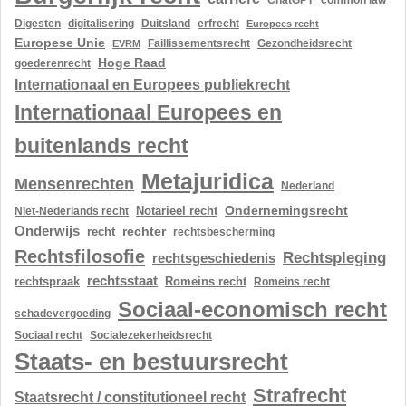
ChatGPT
common law
Digesten
digitalisering
Duitsland
erfrecht
Europees recht
Europese Unie
Gezondheidsrecht
EVRM
Faillissementsrecht
Hoge Raad
goederenrecht
Internationaal en Europees publiekrecht
Internationaal Europees en
buitenlands recht
Metajuridica
Mensenrechten
Nederland
Ondernemingsrecht
Notarieel recht
Niet-Nederlands recht
Onderwijs
rechter
recht
rechtsbescherming
Rechtsfilosofie
Rechtspleging
rechtsgeschiedenis
rechtsstaat
rechtspraak
Romeins recht
Romeins recht
Sociaal-economisch recht
schadevergoeding
Sociaal recht
Socialezekerheidsrecht
Staats- en bestuursrecht
Strafrecht
Staatsrecht / constitutioneel recht