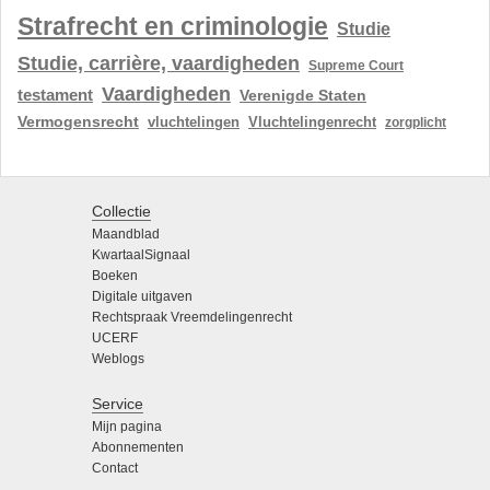
Strafrecht en criminologie
Studie
Studie, carrière, vaardigheden
Supreme Court
Vaardigheden
testament
Verenigde Staten
Vermogensrecht
vluchtelingen
Vluchtelingenrecht
zorgplicht
Collectie
Maandblad
KwartaalSignaal
Boeken
Digitale uitgaven
Rechtspraak Vreemdelingenrecht
UCERF
Weblogs
Service
Mijn pagina
Abonnementen
Contact