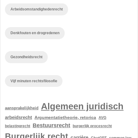
Arbeidsomstandighedenrecht
Denkfouten en drogredenen
Gezondheidsrecht
Vijf minuten rechtsfilosofie
Algemeen juridisch
aansprakelijkheid
arbeidsrecht
Argumentatietheorie, retorica
AVG
Bestuursrecht
belastingrecht
burgerlijk procesrecht
Burgerlijk recht
carrière