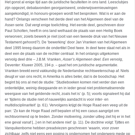
Het gonst al enige tijd aan de juridische faculteiten in ons land. Leesclubjes
zijn opgezet, debatavonden georganiseerd, onderwijsvernieuwingen
aangekondigd, in honours-groepen wordt het besproken. Wat is er aan de
hand? Onlangs verscheen het derde deel van het Algemeen deel van de
Asser-serie. Dat vergt enige toelichting. Het eerste deel, geschreven door
Paul Scholten, heeft in ons land welhaast de plaats van een Heilig Boek
verworven; zoiets bewerk je niet (ooit van een tweede druk van het Nieuwe
Testament gehoord?). De ‘bewerking’ door Jan Vranken van het Algemeen
deel 1995 kreeg daarom de ondertitel Deel twee. In deel twee staat net als in
deel een de plaats van de rechter centraal. In het onlangs uitgekomen
vervolg deel drie – J.B.M. Vranken,
Asser’s Algemeen deel. Een vervolg
,
Deventer: Kluwer 2005, 194 p. – gaat het om juridische argumentatie.
Vranken breekt eerst vakkundig de Nederlandse rechtswetenschap af. Niets
deugt er van ons recht, in Amerika is alles beter, dat is de boodschap. Het
begint bij ons al met de studie: ‘Studieboeken komen niet verder dan een
ordentelijke, weinig diepgaande en in ieder geval niet problematiserende
weergave van het geldende recht, zoals het is’ (p. 5); voorts signaleert hij dat
er ‘tijdens de studie niet of nauwelijks aandacht is voor inter- en
multidisciplinariteit’ (p. 61). Vervolgens krijgt de Hoge Raad een veeg uit de
pan: ‘Zo kan de Hoge Raad zelf bepalen of hij een casus aangrijpt om
rechtsvormend op te treden. Zonder motivering, zonder uitleg ziet hij er in het
ene geval vanaf [...] en in het andere niet’ (p. 11). De doctrine volgt: Tjittes en
Vanquikenborne hebben preadviezen geschreven ‘waarin, voor zover
zichtbaar, zelfs niet eens een poging is ondernomen het onderwerp mede op