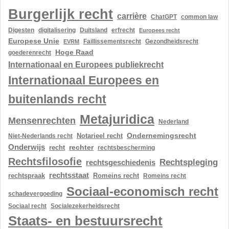
Burgerlijk recht
carrière
ChatGPT
common law
Digesten
digitalisering
Duitsland
erfrecht
Europees recht
Europese Unie
Gezondheidsrecht
EVRM
Faillissementsrecht
Hoge Raad
goederenrecht
Internationaal en Europees publiekrecht
Internationaal Europees en
buitenlands recht
Metajuridica
Mensenrechten
Nederland
Ondernemingsrecht
Notarieel recht
Niet-Nederlands recht
Onderwijs
rechter
recht
rechtsbescherming
Rechtsfilosofie
Rechtspleging
rechtsgeschiedenis
rechtsstaat
rechtspraak
Romeins recht
Romeins recht
Sociaal-economisch recht
schadevergoeding
Sociaal recht
Socialezekerheidsrecht
Staats- en bestuursrecht