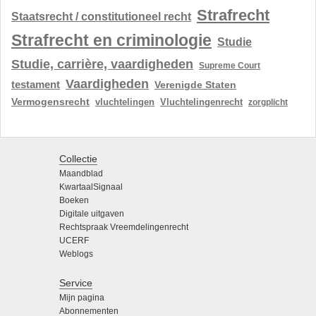
Strafrecht
Staatsrecht / constitutioneel recht
Strafrecht en criminologie
Studie
Studie, carrière, vaardigheden
Supreme Court
Vaardigheden
testament
Verenigde Staten
Vermogensrecht
vluchtelingen
Vluchtelingenrecht
zorgplicht
Collectie
Maandblad
KwartaalSignaal
Boeken
Digitale uitgaven
Rechtspraak Vreemdelingenrecht
UCERF
Weblogs
Service
Mijn pagina
Abonnementen