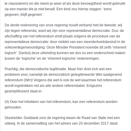
te clausuleren) en die neem je weer af als deze bevoegdheid wordt gebruikt
op een manier die je niet bevalt. Een kind zou hierop zeggen: ‘eens
gegeven, blijft gegeven’.
De derde redenering van onze regering houdt verband met de tweede: wij
zijn tegen referenda, want wij zijn voor representatieve democratie. Dus: de
afschaffing van het referendum vindt plaats volgens de procedure van de
representatieve democratie: door middel van een meerderheidsbesluit in de
volksvertegenwoordiging. Onze Minister President noemde dit zelfs ‘inherent
logisch’. Dankzij deze uitvinding kunnen we dus nu een onderscheid maken
tussen de ‘logische’ en de ‘inherent logische’ redeneringen.
Prachtig, die democratische legitimatie. Maar hier doet zich wel een
probleem voor, namelijk de democratisch gelegitimeerde Wet raadgevend
referendum (Wrr)! Volgens die wet is ook de wet waarmee het referendum
wordt ingetrokken net als alle andere referendabel. Enigszins
gesimplificeerd staat er:
(4) Over het intrekken van het referendum, kan een referendum worden
gehouden.
Glashelder. Goddank voor de regering kwam de Raad van State met een
uitweg. In de samenvatting van het advies van 20 december 2017 staat: