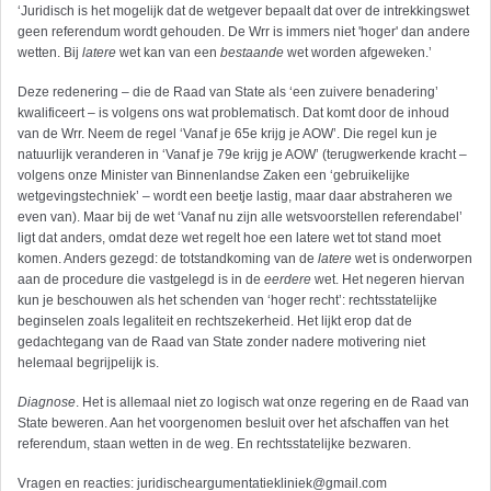
‘Juridisch is het mogelijk dat de wetgever bepaalt dat over de intrekkingswet
geen referendum wordt gehouden. De Wrr is immers niet 'hoger' dan andere
wetten. Bij
latere
wet kan van een
bestaande
wet worden afgeweken.’
Deze redenering – die de Raad van State als ‘een zuivere benadering’
kwalificeert – is volgens ons wat problematisch. Dat komt door de inhoud
van de Wrr. Neem de regel ‘Vanaf je 65e krijg je AOW’. Die regel kun je
natuurlijk veranderen in ‘Vanaf je 79e krijg je AOW’ (terugwerkende kracht –
volgens onze Minister van Binnenlandse Zaken een ‘gebruikelijke
wetgevingstechniek’ – wordt een beetje lastig, maar daar abstraheren we
even van). Maar bij de wet ‘Vanaf nu zijn alle wetsvoorstellen referendabel’
ligt dat anders, omdat deze wet regelt hoe een latere wet tot stand moet
komen. Anders gezegd: de totstandkoming van de
latere
wet is onderworpen
aan de procedure die vastgelegd is in de
eerdere
wet. Het negeren hiervan
kun je beschouwen als het schenden van ‘hoger recht’: rechtsstatelijke
beginselen zoals legaliteit en rechtszekerheid. Het lijkt erop dat de
gedachtegang van de Raad van State zonder nadere motivering niet
helemaal begrijpelijk is.
Diagnose
. Het is allemaal niet zo logisch wat onze regering en de Raad van
State beweren. Aan het voorgenomen besluit over het afschaffen van het
referendum, staan wetten in de weg. En rechtsstatelijke bezwaren.
Vragen en reacties:
juridischeargumentatiekliniek@gmail.com