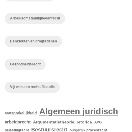
Arbeidsomstandighedenrecht
Denkfouten en drogredenen
Gezondheidsrecht
Vijf minuten rechtsfilosofie
Algemeen juridisch
aansprakelijkheid
arbeidsrecht
Argumentatietheorie, retorica
AVG
Bestuursrecht
belastingrecht
burgerlijk procesrecht