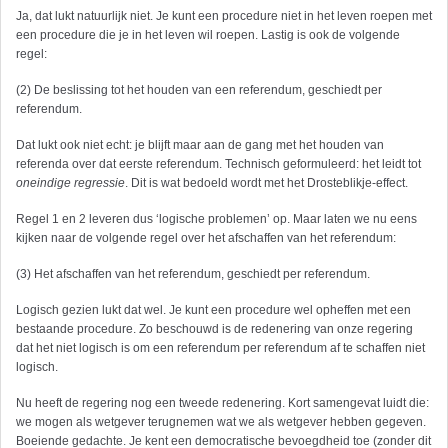
Ja, dat lukt natuurlijk niet. Je kunt een procedure niet in het leven roepen met
een procedure die je in het leven wil roepen. Lastig is ook de volgende
regel:
(2) De beslissing tot het houden van een referendum, geschiedt per
referendum.
Dat lukt ook niet echt: je blijft maar aan de gang met het houden van
referenda over dat eerste referendum. Technisch geformuleerd: het leidt tot
oneindige regressie
. Dit is wat bedoeld wordt met het Drosteblikje-effect.
Regel 1 en 2 leveren dus ‘logische problemen’ op. Maar laten we nu eens
kijken naar de volgende regel over het afschaffen van het referendum:
(3) Het afschaffen van het referendum, geschiedt per referendum.
Logisch gezien lukt dat wel. Je kunt een procedure wel opheffen met een
bestaande procedure. Zo beschouwd is de redenering van onze regering
dat het niet logisch is om een referendum per referendum af te schaffen niet
logisch.
Nu heeft de regering nog een tweede redenering. Kort samengevat luidt die:
we mogen als wetgever terugnemen wat we als wetgever hebben gegeven.
Boeiende gedachte. Je kent een democratische bevoegdheid toe (zonder dit