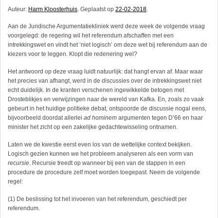
Auteur:
Harm Kloosterhuis
. Geplaatst op
22-02-2018
.
Aan de Juridische Argumentatiekliniek werd deze week de volgende vraag
voorgelegd: de regering wil het referendum afschaffen met een
intrekkingswet en vindt het ‘niet logisch’ om deze wet bij referendum aan de
kiezers voor te leggen. Klopt die redenering wel?
Het antwoord op deze vraag luidt natuurlijk: dat hangt ervan af. Maar waar
het precies van afhangt, werd in de discussies over de intrekkingswet niet
echt duidelijk. In de kranten verschenen ingewikkelde betogen met
Drosteblikjes en verwijzingen naar de wereld van Kafka. En, zoals zo vaak
gebeurt in het huidige politieke debat, ontspoorde de discussie nogal eens,
bijvoorbeeld doordat allerlei
ad hominem
argumenten tegen D’66 en haar
minister het zicht op een zakelijke gedachtewisseling ontnamen.
Laten we de kwestie eerst even los van de wettelijke context bekijken.
Logisch gezien kunnen we het probleem analyseren als een vorm van
recursie
. Recursie treedt op wanneer bij een van de stappen in een
procedure de procedure zelf moet worden toegepast. Neem de volgende
regel:
(1) De beslissing tot het invoeren van het referendum, geschiedt per
referendum.