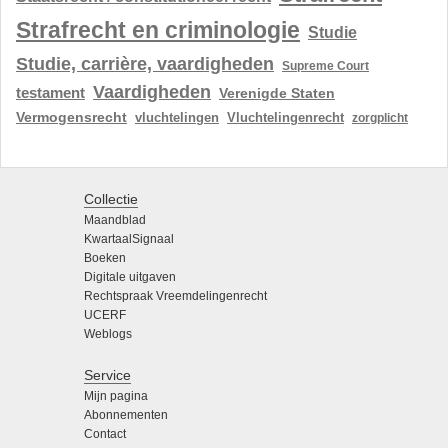
Strafrecht en criminologie
Studie
Studie, carrière, vaardigheden
Supreme Court
Vaardigheden
testament
Verenigde Staten
Vermogensrecht
vluchtelingen
Vluchtelingenrecht
zorgplicht
Collectie
Maandblad
KwartaalSignaal
Boeken
Digitale uitgaven
Rechtspraak Vreemdelingenrecht
UCERF
Weblogs
Service
Mijn pagina
Abonnementen
Contact