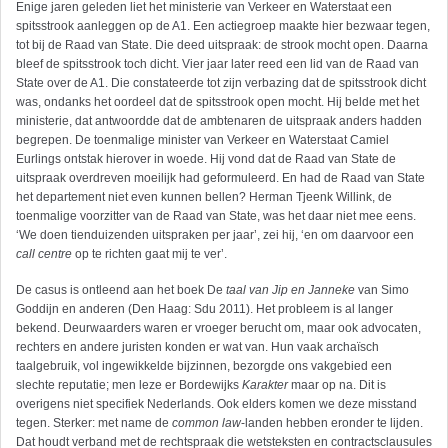
Enige jaren geleden liet het ministerie van Verkeer en Waterstaat een
spitsstrook aanleggen op de A1. Een actiegroep maakte hier bezwaar tegen,
tot bij de Raad van State. Die deed uitspraak: de strook mocht open. Daarna
bleef de spitsstrook toch dicht. Vier jaar later reed een lid van de Raad van
State over de A1. Die constateerde tot zijn verbazing dat de spitsstrook dicht
was, ondanks het oordeel dat de spitsstrook open mocht. Hij belde met het
ministerie, dat antwoordde dat de ambtenaren de uitspraak anders hadden
begrepen. De toenmalige minister van Verkeer en Waterstaat Camiel
Eurlings ontstak hierover in woede. Hij vond dat de Raad van State de
uitspraak overdreven moeilijk had geformuleerd. En had de Raad van State
het departement niet even kunnen bellen? Herman Tjeenk Willink, de
toenmalige voorzitter van de Raad van State, was het daar niet mee eens.
‘We doen tienduizenden uitspraken per jaar’, zei hij, ‘en om daarvoor een
call centre
op te richten gaat mij te ver’.
De casus is ontleend aan het boek De
taal van Jip en Janneke
van Simo
Goddijn en anderen (Den Haag: Sdu 2011). Het probleem is al langer
bekend. Deurwaarders waren er vroeger berucht om, maar ook advocaten,
rechters en andere juristen konden er wat van. Hun vaak archaïsch
taalgebruik, vol ingewikkelde bijzinnen, bezorgde ons vakgebied een
slechte reputatie; men leze er Bordewijks
Karakter
maar op na. Dit is
overigens niet specifiek Nederlands. Ook elders komen we deze misstand
tegen. Sterker: met name de
common law
-landen hebben eronder te lijden.
Dat houdt verband met de rechtspraak die wetsteksten en contractsclausules