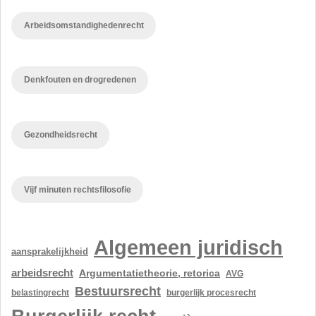
Arbeidsomstandighedenrecht
Denkfouten en drogredenen
Gezondheidsrecht
Vijf minuten rechtsfilosofie
Algemeen juridisch
aansprakelijkheid
arbeidsrecht
Argumentatietheorie, retorica
AVG
Bestuursrecht
belastingrecht
burgerlijk procesrecht