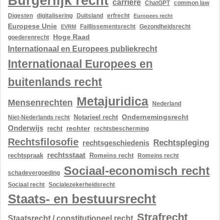
Burgerlijk recht
carrière
ChatGPT
common law
Digesten
digitalisering
Duitsland
erfrecht
Europees recht
Europese Unie
Gezondheidsrecht
EVRM
Faillissementsrecht
Hoge Raad
goederenrecht
Internationaal en Europees publiekrecht
Internationaal Europees en
buitenlands recht
Metajuridica
Mensenrechten
Nederland
Ondernemingsrecht
Notarieel recht
Niet-Nederlands recht
Onderwijs
rechter
recht
rechtsbescherming
Rechtsfilosofie
Rechtspleging
rechtsgeschiedenis
rechtsstaat
rechtspraak
Romeins recht
Romeins recht
Sociaal-economisch recht
schadevergoeding
Sociaal recht
Socialezekerheidsrecht
Staats- en bestuursrecht
Strafrecht
Staatsrecht / constitutioneel recht