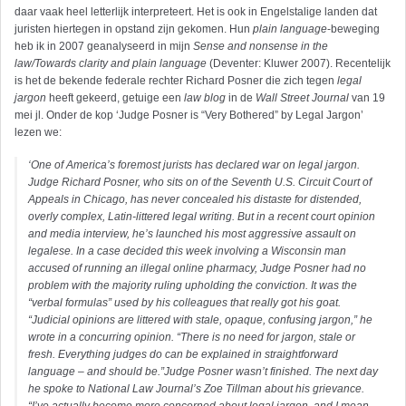
daar vaak heel letterlijk interpreteert. Het is ook in Engelstalige landen dat
juristen hiertegen in opstand zijn gekomen. Hun
plain language
-beweging
heb ik in 2007 geanalyseerd in mijn
Sense and nonsense in the
law/Towards clarity and plain language
(Deventer: Kluwer 2007). Recentelijk
is het de bekende federale rechter Richard Posner die zich tegen
legal
jargon
heeft gekeerd, getuige een
law blog
in de
Wall Street Journal
van 19
mei jl. Onder de kop ‘Judge Posner is “Very Bothered” by Legal Jargon’
lezen we:
‘One of America’s foremost jurists has declared war on legal jargon.
Judge Richard Posner, who sits on of the Seventh U.S. Circuit Court of
Appeals in Chicago, has never concealed his distaste for distended,
overly complex, Latin-littered legal writing. But in a recent court opinion
and media interview, he’s launched his most aggressive assault on
legalese. In a case decided this week involving a Wisconsin man
accused of running an illegal online pharmacy, Judge Posner had no
problem with the majority ruling upholding the conviction. It was the
“verbal formulas” used by his colleagues that really got his goat.
“Judicial opinions are littered with stale, opaque, confusing jargon,” he
wrote in a concurring opinion. “There is no need for jargon, stale or
fresh. Everything judges do can be explained in straightforward
language – and should be.”Judge Posner wasn’t finished. The next day
he spoke to National Law Journal’s Zoe Tillman about his grievance.