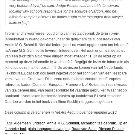
“I’ve actually become more concerned about legal jargon, and I mean
very bothered by it,” he said. Judge Posner said he holds “backward-
looking” law schools responsible for the scourge of jargon. And he
offered examples of terms he thinks ought to be expunged from lawyer
lexicon […].’
In ons land is voor vereenvoudiging van het taalgebruik de term jip-en-
janneketaal in zwang gekomen, naar de gelijknamige succesreeks van
Annie M.G. Schmidt. Niet dat iedere jurist nu wordt opgeroepen om teksten à
la Annie M.G. Schmidt te leveren. Integendeel. Het gaat er om dat de auteur
van een tekst zich altijd twee dingen moet afvragen: 1. Zit de lezer op dit
moment op deze informatie te wachten? 2. Begrijpt de lezer de informatie als
ik het op deze manier opschrijf? De adviezen komen van het Nederlands
Tekstbureau, dat zich ook heeft ingezet voor het schrijven van een leesbare
versie van de Grondwet. Dit bureau onderscheidt conform het Europees
referentie kader (Common European Framework of Reference) zes niveaus
van taalbeheersing, van basisgebruiker tot vaardige gebruiker. Waar het op
aankomt is voor leken bestemde teksten op taalniveau B1 vast te stellen.
Daartoe worden in het boek van Simo Goddijn suggesties gedaan.
Deze column is verschenen in het Ars Aequi novembernummer 2016.
Tags:
Algemeen juridisch
,
Annie M.G. Schmidt
,
archaïsch taalgebruik
,
Jip en
Janneke-taal
,
plain language-beweging
,
Raad van State
,
Richard Posner
,