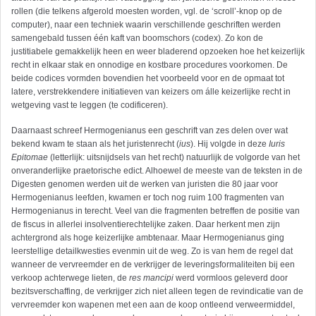
rollen (die telkens afgerold moesten worden, vgl. de ‘scroll’-knop op de
computer), naar een techniek waarin verschillende geschriften werden
samengebald tussen één kaft van boomschors (codex). Zo kon de
justitiabele gemakkelijk heen en weer bladerend opzoeken hoe het keizerlijk
recht in elkaar stak en onnodige en kostbare procedures voorkomen. De
beide codices vormden bovendien het voorbeeld voor en de opmaat tot
latere, verstrekkendere initiatieven van keizers om álle keizerlijke recht in
wetgeving vast te leggen (te codificeren).
Daarnaast schreef Hermogenianus een geschrift van zes delen over wat
bekend kwam te staan als het juristenrecht (
ius
). Hij volgde in deze
Iuris
Epitomae
(letterlijk: uitsnijdsels van het recht) natuurlijk de volgorde van het
onveranderlijke praetorische edict. Alhoewel de meeste van de teksten in de
Digesten genomen werden uit de werken van juristen die 80 jaar voor
Hermogenianus leefden, kwamen er toch nog ruim 100 fragmenten van
Hermogenianus in terecht. Veel van die fragmenten betreffen de positie van
de fiscus in allerlei insolventierechtelijke zaken. Daar herkent men zijn
achtergrond als hoge keizerlijke ambtenaar. Maar Hermogenianus ging
leerstellige detailkwesties evenmin uit de weg. Zo is van hem de regel dat
wanneer de vervreemder en de verkrijger de leveringsformaliteiten bij een
verkoop achterwege lieten, de
res mancipi
werd vormloos geleverd door
bezitsverschaffing, de verkrijger zich niet alleen tegen de revindicatie van de
vervreemder kon wapenen met een aan de koop ontleend verweermiddel,