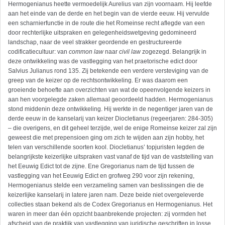
Hermogenianus heette vermoedelijk Aurelius van zijn voornaam. Hij leefde
aan het einde van de derde en het begin van de vierde eeuw. Hij vervulde
een scharnierfunctie in de route die het Romeinse recht aflegde van een
door rechterlijke uitspraken en gelegenheidswetgeving gedomineerd
landschap, naar de veel strakker geordende en gestructureerde
codificatiecultuur: van
common law
naar
civil law
zogezegd. Belangrijk in
deze ontwikkeling was de vastlegging van het praetorische edict door
Salvius Julianus rond 135. Zij betekende een verdere versteviging van de
greep van de keizer op de rechtsontwikkeling. Er was daarom een
groeiende behoefte aan overzichten van wat de opeenvolgende keizers in
aan hen voorgelegde zaken allemaal geoordeeld hadden. Hermogenianus
stond middenin deze ontwikkeling. Hij werkte in de negentiger jaren van de
derde eeuw in de kanselarij van keizer Diocletianus (regeerjaren: 284-305)
– die overigens, en dit geheel terzijde, wel de enige Romeinse keizer zal zijn
geweest die met prepensioen ging om zich te wijden aan zijn hobby, het
telen van verschillende soorten kool. Diocletianus’ topjuristen legden de
belangrijkste keizerlijke uitspraken vast vanaf de tijd van de vaststelling van
het Eeuwig Edict tot de zijne. Ene Gregorianus nam de tijd tussen de
vastlegging van het Eeuwig Edict en grofweg 290 voor zijn rekening,
Hermogenianus stelde een verzameling samen van beslissingen die de
keizerlijke kanselarij in latere jaren nam. Deze beide niet overgeleverde
collecties staan bekend als de Codex Gregorianus en Hermogenianus. Het
waren in meer dan één opzicht baanbrekende projecten: zij vormden het
afscheid van de praktijk van vastlegging van juridische geschriften in losse