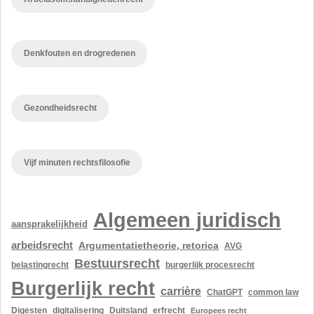
Denkfouten en drogredenen
Gezondheidsrecht
Vijf minuten rechtsfilosofie
Algemeen juridisch
aansprakelijkheid
arbeidsrecht
Argumentatietheorie, retorica
AVG
Bestuursrecht
belastingrecht
burgerlijk procesrecht
Burgerlijk recht
carrière
ChatGPT
common law
Digesten
digitalisering
Duitsland
erfrecht
Europees recht