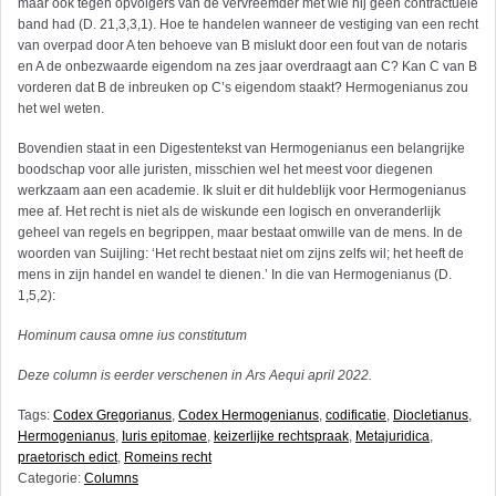
maar ook tegen opvolgers van de vervreemder met wie hij geen contractuele
band had (D. 21,3,3,1). Hoe te handelen wanneer de vestiging van een recht
van overpad door A ten behoeve van B mislukt door een fout van de notaris
en A de onbezwaarde eigendom na zes jaar overdraagt aan C? Kan C van B
vorderen dat B de inbreuken op C’s eigendom staakt? Hermogenianus zou
het wel weten.
Bovendien staat in een Digestentekst van Hermogenianus een belangrijke
boodschap voor alle juristen, misschien wel het meest voor diegenen
werkzaam aan een academie. Ik sluit er dit huldeblijk voor Hermogenianus
mee af. Het recht is niet als de wiskunde een logisch en onveranderlijk
geheel van regels en begrippen, maar bestaat omwille van de mens. In de
woorden van Suijling: ‘Het recht bestaat niet om zijns zelfs wil; het heeft de
mens in zijn handel en wandel te dienen.’ In die van Hermogenianus (D.
1,5,2):
Hominum causa omne ius constitutum
Deze column is eerder verschenen in Ars Aequi april 2022.
Tags:
Codex Gregorianus
,
Codex Hermogenianus
,
codificatie
,
Diocletianus
,
Hermogenianus
,
Iuris epitomae
,
keizerlijke rechtspraak
,
Metajuridica
,
praetorisch edict
,
Romeins recht
Categorie:
Columns