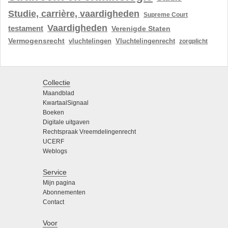
Studie, carrière, vaardigheden
Supreme Court
Vaardigheden
testament
Verenigde Staten
Vermogensrecht
vluchtelingen
Vluchtelingenrecht
zorgplicht
Collectie
Maandblad
KwartaalSignaal
Boeken
Digitale uitgaven
Rechtspraak Vreemdelingenrecht
UCERF
Weblogs
Service
Mijn pagina
Abonnementen
Contact
Voor