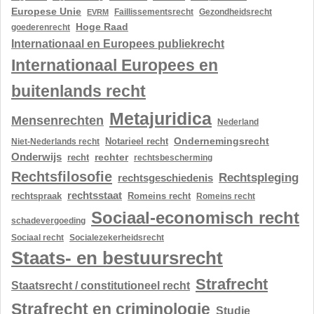
Europese Unie
Gezondheidsrecht
EVRM
Faillissementsrecht
Hoge Raad
goederenrecht
Internationaal en Europees publiekrecht
Internationaal Europees en
buitenlands recht
Metajuridica
Mensenrechten
Nederland
Ondernemingsrecht
Notarieel recht
Niet-Nederlands recht
Onderwijs
rechter
recht
rechtsbescherming
Rechtsfilosofie
Rechtspleging
rechtsgeschiedenis
rechtsstaat
rechtspraak
Romeins recht
Romeins recht
Sociaal-economisch recht
schadevergoeding
Sociaal recht
Socialezekerheidsrecht
Staats- en bestuursrecht
Strafrecht
Staatsrecht / constitutioneel recht
Strafrecht en criminologie
Studie