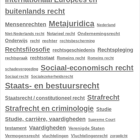
buitenlands recht
Metajuridica
Mensenrechten
Nederland
Ondernemingsrecht
Notarieel recht
Niet-Nederlands recht
Onderwijs
rechter
recht
rechtsbescherming
Rechtsfilosofie
Rechtspleging
rechtsgeschiedenis
rechtsstaat
rechtspraak
Romeins recht
Romeins recht
Sociaal-economisch recht
schadevergoeding
Sociaal recht
Socialezekerheidsrecht
Staats- en bestuursrecht
Strafrecht
Staatsrecht / constitutioneel recht
Strafrecht en criminologie
Studie
Studie, carrière, vaardigheden
Supreme Court
Vaardigheden
testament
Verenigde Staten
Vermogensrecht
vluchtelingen
Vluchtelingenrecht
zorgplicht