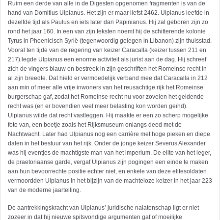
Ruim een derde van alle in de Digesten opgenomen fragmenten is van de
hand van Domitius Ulpianus. Het zijn er maar liefst 2462. Ulpianus leefde in
dezelfde tijd als Paulus en iets later dan Papinianus. Hij zal geboren zijn zo
rond het jaar 160. In een van zijn teksten noemt hij de schitterende kolonie
Tyrus in Phoenicisch Syrië (tegenwoordig gelegen in Libanon) zijn thuisstad.
Vooral ten tijde van de regering van keizer Caracalla (keizer tussen 211 en
217) legde Ulpianus een enorme activiteit als jurist aan de dag. Hij schreef
zich de vingers blauw en bestreek in zijn geschriften het Romeinse recht in
al zijn breedte. Dat hield er vermoedelijk verband mee dat Caracalla in 212
aan min of meer alle vrije inwoners van het reusachtige rijk het Romeinse
burgerschap gaf, zodat het Romeinse recht nu voor zovelen het geldende
recht was (en er bovendien veel meer belasting kon worden geïnd).
Ulpianus wilde dat recht vastleggen. Hij maakte er een zo scherp mogelijke
foto van, een beetje zoals het Rijksmuseum onlangs deed met de
Nachtwacht. Later had Ulpianus nog een carrière met hoge pieken en diepe
dalen in het bestuur van het rijk. Onder de jonge keizer Severus Alexander
was hij eventjes de machtigste man van het imperium. De elite van het leger,
de praetoriaanse garde, vergaf Ulpianus zijn pogingen een einde te maken
aan hun bevoorrechte positie echter niet, en enkele van deze elite­soldaten
vermoordden Ulpianus in het bijzijn van de machteloze keizer in het jaar 223
van de moderne jaartelling.
De aantrekkingskracht van Ulpianus’ juridische nalatenschap ligt er niet
zozeer in dat hij nieuwe spitsvondige argumenten gaf of moeilijke