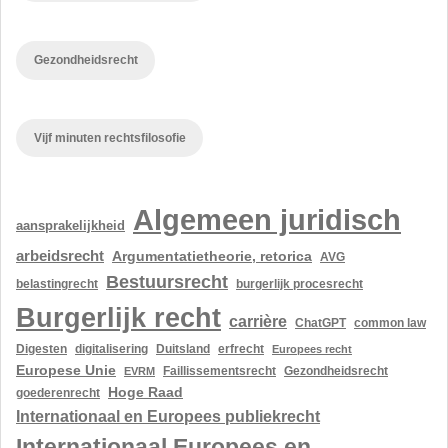
Gezondheidsrecht
Vijf minuten rechtsfilosofie
Algemeen juridisch
aansprakelijkheid
arbeidsrecht
Argumentatietheorie, retorica
AVG
Bestuursrecht
belastingrecht
burgerlijk procesrecht
Burgerlijk recht
carrière
ChatGPT
common law
Digesten
digitalisering
Duitsland
erfrecht
Europees recht
Europese Unie
Gezondheidsrecht
EVRM
Faillissementsrecht
Hoge Raad
goederenrecht
Internationaal en Europees publiekrecht
Internationaal Europees en