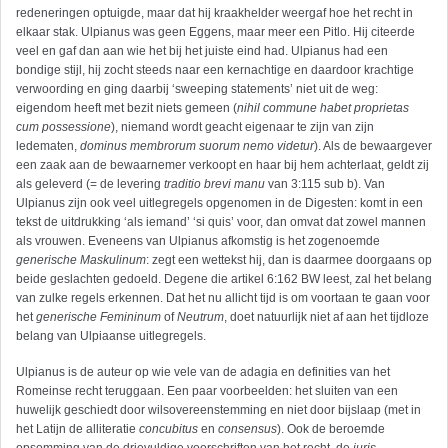
redeneringen optuigde, maar dat hij kraakhelder weergaf hoe het recht in
elkaar stak. Ulpianus was geen Eggens, maar meer een Pitlo. Hij citeerde
veel en gaf dan aan wie het bij het juiste eind had. Ulpianus had een
bondige stijl, hij zocht steeds naar een kernachtige en daardoor krachtige
verwoording en ging daarbij ‘sweeping statements’ niet uit de weg:
eigendom heeft met bezit niets gemeen (
nihil commune habet proprietas
cum possessione
), niemand wordt geacht eigenaar te zijn van zijn
ledematen,
dominus membrorum suorum nemo videtur
). Als de bewaargever
een zaak aan de bewaarnemer verkoopt en haar bij hem achterlaat, geldt zij
als geleverd (= de levering
traditio brevi manu
van 3:115 sub b). Van
Ulpianus zijn ook veel uitlegregels opgenomen in de Digesten: komt in een
tekst de uitdrukking ‘als iemand’ ‘si quis’ voor, dan omvat dat zowel mannen
als vrouwen. Eveneens van Ulpianus afkomstig is het zogenoemde
generische Maskulinum
: zegt een wettekst hij, dan is daarmee doorgaans op
beide geslachten gedoeld. Degene die artikel 6:162 BW leest, zal het belang
van zulke regels erkennen. Dat het nu allicht tijd is om voortaan te gaan voor
het
generische Femininum
of
Neutrum
, doet natuurlijk niet af aan het tijdloze
belang van Ulpiaanse uitlegregels.
Ulpianus is de auteur op wie vele van de adagia en definities van het
Romeinse recht teruggaan. Een paar voorbeelden: het sluiten van een
huwelijk geschiedt door wilsovereenstemming en niet door bijslaap (met in
het Latijn de alliteratie
concubitus
en
consensus
). Ook de beroemde