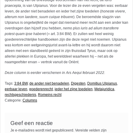
opsomming van de drievuldige voorschriften van het recht, de
iuris
praecepta
, is van Ulpianus. Voor de lezer die ze even vergeten was: eerbaar
leven, de ander niet benadelen en ieder het zijne toedelen (
honeste vivere
,
alterum non laedere
,
suum cuique tribuere
). De beroemdste slagzin van
Ulpianus is ongetwijfeld de regel dat niemand meer recht aan een ander kan
overdragen dan hijzelf zou hebben,
nemo plus iuris ad alium transferre
potest quam ipse haberet
(= art. 3:84 BW). Er zullen wel heel weinig
goederenrechtelijke handboeken zijn die deze regel niet noemen. Ulpianus
was kortom een wetgevingsjurist avant-la-lettre en hij wordt daarom niet
alleen met een standbeeld geëerd in zijn thuisstad Tyrus, maar ook op
allerlei plekken in Europa, het werelddeel waarheen hij – net als de
naamgeefster ervan – vertrok vanuit de Oriënt.
Deze column is eerder verschenen in Ars Aequi februari 2022.
Tags:
3:84 BW
,
de ander niet benadelen
,
Digesten
,
Domitius Ulpianus
,
eerbaar leven
,
goederenrecht
,
ieder het zijne toedelen
,
Metajuridica
,
rechtsgeschiedenis
,
Romeins recht
Categorie:
Columns
Geef een reactie
Je e-mailadres wordt niet gepubliceerd.
Vereiste velden zijn