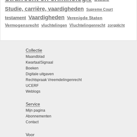
Studie, carrière, vaardigheden
Supreme Court
Vaardigheden
testament
Verenigde Staten
Vermogensrecht
vluchtelingen
Vluchtelingenrecht
zorgplicht
Collectie
Maandblad
KwartaalSignaal
Boeken
Digitale uitgaven
Rechtspraak Vreemdelingenrecht
UCERF
Weblogs
Service
Mijn pagina
Abonnementen
Contact
Voor