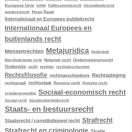
Europese Unie
Gezondheidsrecht
EVRM
Faillissementsrecht
Hoge Raad
goederenrecht
Internationaal en Europees publiekrecht
Internationaal Europees en
buitenlands recht
Metajuridica
Mensenrechten
Nederland
Ondernemingsrecht
Notarieel recht
Niet-Nederlands recht
Onderwijs
rechter
recht
rechtsbescherming
Rechtsfilosofie
Rechtspleging
rechtsgeschiedenis
rechtsstaat
rechtspraak
Romeins recht
Romeins recht
Sociaal-economisch recht
schadevergoeding
Sociaal recht
Socialezekerheidsrecht
Staats- en bestuursrecht
Strafrecht
Staatsrecht / constitutioneel recht
Strafrecht en criminologie
Studie