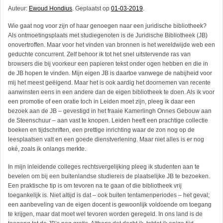
Auteur:
Ewoud Hondius
. Geplaatst op
01-03-2019
.
Wie gaat nog voor zijn of haar genoegen naar een juridische bibliotheek?
Als ontmoetings­plaats met studiegenoten is de Juridische Bibliotheek (JB)
onovertroffen. Maar voor het vinden van bronnen is het wereldwijde web een
geduchte concurrent. Zelf behoor ik tot het snel uitstervende ras van
browsers die bij voorkeur een papieren tekst onder ogen hebben en die in
de JB hopen te vinden. Mijn eigen JB is daartoe vanwege de nabijheid voor
mij het meest geëigend. Maar het is ook aardig het doornemen van recente
aanwinsten eens in een andere dan de eigen bibliotheek te doen. Als ik voor
een promotie of een oratie toch in Leiden moet zijn, pleeg ik daar een
bezoek aan de JB – gevestigd in het fraaie Kamerlingh Onnes Gebouw aan
de Steenschuur – aan vast te knopen. Leiden heeft een prachtige collectie
boeken en tijdschriften, een prettige inrichting waar de zon nog op de
leesplaatsen valt en een goede dienstverlening. Maar niet alles is er nog
oké, zoals ik onlangs merkte.
In mijn inleidende colleges rechtsvergelijking pleeg ik studenten aan te
bevelen om bij een buitenlandse studiereis de plaatselijke JB te bezoeken.
Een praktische tip is om tevoren na te gaan of die bibliotheek vrij
toegankelijk is. Niet altijd is dat – ook buiten tentamenperiodes – het geval;
een aanbeveling van de eigen docent is gewoonlijk voldoende om toegang
te krijgen, maar dat moet wel tevoren worden geregeld. In ons land is de