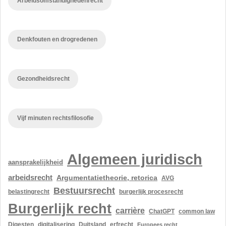
Arbeidsomstandighedenrecht
Denkfouten en drogredenen
Gezondheidsrecht
Vijf minuten rechtsfilosofie
Algemeen juridisch
aansprakelijkheid
arbeidsrecht
Argumentatietheorie, retorica
AVG
Bestuursrecht
belastingrecht
burgerlijk procesrecht
Burgerlijk recht
carrière
ChatGPT
common law
Digesten
digitalisering
Duitsland
erfrecht
Europees recht