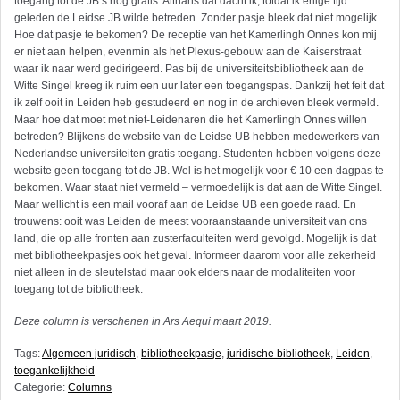
toegang tot de JB’s nog gratis. Althans dat dacht ik, totdat ik enige tijd
geleden de Leidse JB wilde betreden. Zonder pasje bleek dat niet mogelijk.
Hoe dat pasje te bekomen? De receptie van het Kamerlingh Onnes kon mij
er niet aan helpen, evenmin als het Plexus-gebouw aan de Kaiserstraat
waar ik naar werd gedirigeerd. Pas bij de universiteitsbibliotheek aan de
Witte Singel kreeg ik ruim een uur later een toegangspas. Dankzij het feit dat
ik zelf ooit in Leiden heb gestudeerd en nog in de archieven bleek vermeld.
Maar hoe dat moet met niet-Leidenaren die het Kamerlingh Onnes willen
betreden? Blijkens de website van de Leidse UB hebben medewerkers van
Nederlandse universiteiten gratis toegang. Studenten hebben volgens deze
website geen toegang tot de JB. Wel is het mogelijk voor € 10 een dagpas te
bekomen. Waar staat niet vermeld – vermoedelijk is dat aan de Witte Singel.
Maar wellicht is een mail vooraf aan de Leidse UB een goede raad. En
trouwens: ooit was Leiden de meest vooraanstaande universiteit van ons
land, die op alle fronten aan zusterfaculteiten werd gevolgd. Mogelijk is dat
met bibliotheekpasjes ook het geval. Informeer daarom voor alle zekerheid
niet alleen in de sleutelstad maar ook elders naar de modaliteiten voor
toegang tot de bibliotheek.
Deze column is verschenen in Ars Aequi maart 2019.
Tags:
Algemeen juridisch
,
bibliotheekpasje
,
juridische bibliotheek
,
Leiden
,
toegankelijkheid
Categorie:
Columns